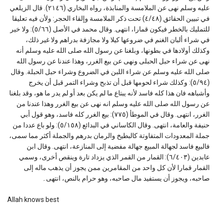
عليه وسلم نهى عن الملامسة والمنابذة، رواه البخاري (٢١٤٦). قال الزيلعي
في تبيين الحقائق (٤/٤٨) تحت ذكر الملامسة وإلقاء الحجر: ولأن فيه تعليقا
للتمليك بالخطر فيكون قمارا، انتهى. وقال محمد في الأصل (٥/٦٦): ولا خير
في شراء ألبان الغنم في ضروعها كيلا ولا مجازفة بدراهم ولا غير ذلك،
وكذلك أولادها في بطونها، وبلغنا عن رسول الله صلى الله عليه وسلم أنه
نهى عن شراء حبل الحبلى ونهى عن بيع الغرر، وهذا عندنا عن رسول الله
صلى الله عليه وسلم عن شراء اللبن في الضروع وشراء حبل الحبلة. وقال
(٥/٩٤): وكذلك شراء لحومها قبل أن تذبح وشراء التمر قبل أن يخرج
وأشباهه فان هذا كله فاسد لأنه يبتاع ما لم يكن بعد أو لم يدر ما هو، وقد بلغنا
عن رسول الله صلى الله عليه وسلم انه نهى عن بيع الغرر وهذا عندنا من
الغرر، انتهى. وقال في الموطأ (٧٧٥): بيع الغرر كله فاسد، وهو قول أبي
حنيفة والعامة، انتهى. وقال الكاساني في البدائع (٥/١٥٨): ولو باع عددا من
جملة المعدودات المتفاوتة كالبطيخ والرمان بدرهم والجملة أكثر مما سمى،
فالبيع فاسد لجهالة المبيع جهالة مفضية إلى المنازعة، انتهى. وقال ابن
عابدين (٦/٤٠٣): القمار من القمر الذي يزداد تارة وينقص أخرى، وسمي
القمار قمارا لأن كل واحد من المقامرين ممن يجوز أن يذهب ماله إلى
صاحبه، ويجوز أن يستفيد مال صاحبه، وهو حرام بالنص، انتهى۔
Allah knows best