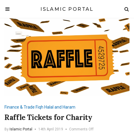
ISLAMIC PORTAL
Finance & Trade
Fiqh
Halal and Haram
Raffle Tickets for Charity
on
By
Islamic Portal
14th April 2019
Comments Off