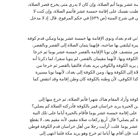
إن كان يريد أن يقيم فيه خمسة عشر يوما أتم الصلاة، وإن كان لا يدري متى يخرج قصر الصلاة،
ال: إذا كنت مسافرا فوطنت نفسك على إقامة خمسة عشر فأتمم الصلاة، وإن كنت لا
تدري فاقصر. قال محمد: وبه نأخذ، وهو قول أبي حنيفة، انتهى. وجعله الحلبي في شرح المنية (ص ٥٣٩) في حكم المرفوع، قال: إذ لا مدخل
قال محمد رحمه الله: خراساني قدم بغداد ونوى الإقامة بها خمسة عشر يوما ومكي قدم كوفة
ة ليلتقي بها صاحبه، فإنهما يتمان الصلاة إلى القصر وبالقصر،
صر منتصف. فإن نويا الإقامة بالقصر خمسة عشر يوما ثم خرجا
لكوفة وبها، لأنهما مقيمان بالقصر، لم ينويا سفرا، لما ذكرنا أنه
سفر. وقال (١/٢٠٤): فإن خرج البغدادي يريد الكوفة والكوفي يريد بغداد فالتقيا بالقصر ثم خرجا من
اة إلى الكوفة وبها، ومن الكوفة إلى بغداد، لأنهما نويا مسيرة
ذا الكوفي، لأن وطنه بالكوفة كان وطن إقامة وقد انتقض كما
راسان قدم الكوفة وأراد المقام هناك شهرا فأتم الصلاة، ثم خرج منها إلى
 الحيرة يريد خراسان فمر بالكوفة فأدركته الصلاة كم يصلي؟
لى إقامة خمسة عشر يوما فأقام بالحيرة أياما على تلك النية
 كم يصلي؟ قال: أربع ركعات صلاة مقيم، لأنه مقيم بعد، لا يقطع
عشر يوما. قلت: أرأيت رجلا من أهل خراسان قدم الكوفة فوطن
: فإن أقام بها أياما ثم خرج وهو يريد مكة فلما انتهى إلى