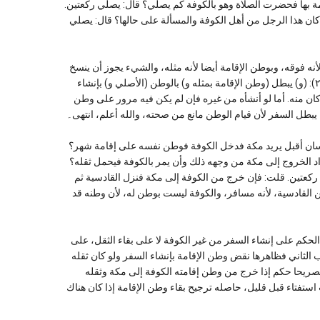
مة بها فحضرت الصلاة وهو بالكوفة كم يصلي؟ قال: يصلي ركعتين.
 كان هذا الرجل من أهل الكوفة والمسألة على حالها؟ قال: يصلي
قض بالوطن الأصلي لأنه فوقه، وبوطن الإقامة أيضا لأنه مثله، والشيء يجوز أن ينسخ
بمثله، وينتقض بالسفر أيضا، انتهى. وقال الحصكفي في الدر المختار (٢/١٣٢): (و) يبطل (وطن الإقامة بمثله و) بالوطن (الأصلي و) بإنشاء
كان منه. أما لو أنشأه من غيره فإن لم يكن فيه مرور على وطن
ل يبطل السفر لأن قيام الوطن مانع من صحته، والله أعلم، انتهى۔
لت: أرأيت رجلا من أهل خراسان أقبل يريد مكة فدخل الكوفة فوطن نفسه على إقامة شهر؟
اد الخروج إلى مكة من وجهه ذلك وأن يمر بالكوفة فيحمل ثقله؟
كعتين. قلت: فإن خرج من الكوفة إلى مكة فنزل القادسية ثم
 القادسية، لأنه مسافر، والكوفة ليست بوطن له، لأن وطنه قد
 الحكم على إنشاء السفر من غير الكوفة لا على بقاء الثقل، على
اب الثاني فظاهرها نقض وطن الإقامة بإنشاء السفر ولو كان ثقله
تصريحا حكم إذا خرج من وطن إقامته الكوفة إلى مكة وثقله
استفتاء قبل قليل، حاصله ترجيح بقاء وطن الإقامة إذا كان هناك