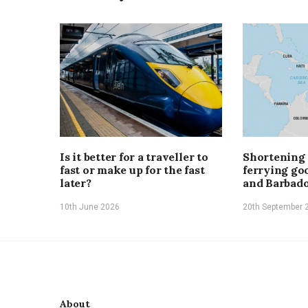
Is it better for a traveller to
Shortening
fast or make up for the fast
ferrying go
later?
and Barbad
10th June 2026
20th September 
About