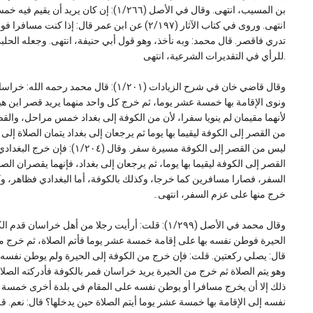
بن المسيب، انتهى. وقال في الأصل (١/٢٦٦): 
انتهى. وروى في كتاب الآثار (٢/١٩٧) عن ابن عمر ق
للرأي في التقديرات الشرعية، انتهى.
وقال قاضي خان في شرح الزيادات (١/٢٠١): 
ونوى الإقامة بها خمسة عشر يوما، ثم خرج كل واحد منهما يريد قصر ابن هبير
لأنهما مقيمان لم ينويا سفرا، لأن من الكوفة إلى بغداد خمس مراحل، والق
من القصر إلى الكوفة ليقيما بها يوما ثم يرجعان إلى بغداد يتمان الصلاة إلى ا
ليس من القصر إلى الكوفة مسيرة 
القصر إلى الكوفة ليقيما بها يوما، ثم يرجعان إلى بغداد، فإنهما يقصران الصل
السفر، فصارا مسافرين كما خرجا، وكذلك بالكوفة، أما البغدادي فظاهر، وك
خرج منها على عزم السفر، انتهى۔
وقال محمد في الأصل (١/٢٩٩): قلت: أرأيت رجلا من أهل خ
الحيرة فوطن نفسه بها على إقامة خمسة عشر يوما فأتم الصلاة، ثم خرج من
قال: يصلي ركعتين. قلت: فإن خرج من الكوفة إلى الحيرة ولم يوطن نفسه ع
وهو يتم الصلاة ثم خرج من الحيرة يريد خراسان فمر بالكوفة فأدركته الصلاة
ذلك إلا أن يخرج مسافرا أو يوطن نفسه على المقام في بلدة أخرى خمسة 
نفسه إلى الإقامة بها خمسة عشر يوما أيتم الصلاة حين يدخلها؟ قال: نعم. قلت