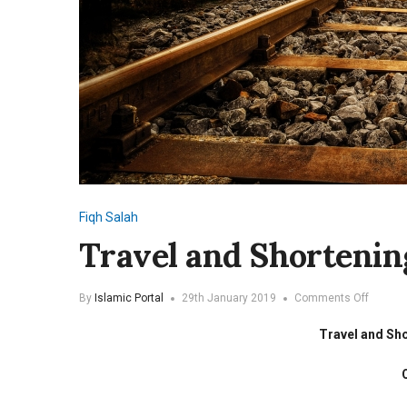
Fiqh
Salah
Travel and Shortenin
on
By
Islamic Portal
29th January 2019
Comments Off
Travel
and
Travel and Sh
Shorten
Salah
Querie