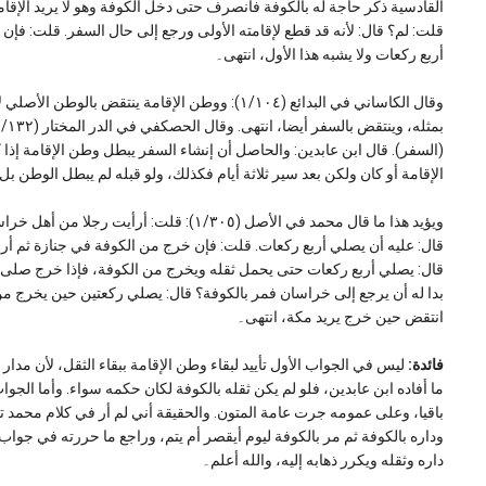
القادسية ذكر حاجة له بالكوفة فانصرف حتى دخل الكوفة وهو لا يريد الإقا
قلت: لم؟ قال: لأنه قد قطع لإقامته الأولى ورجع إلى حال السفر. قلت: فإن
أربع ركعات ولا يشبه هذا الأول، انتهى۔
وقال الكاساني في البدائع (١/١٠٤): ووطن الإقامة ينت
(السفر). قال ابن عابدين: والحاصل أن إنشاء السفر يبطل وطن الإقامة إذا 
الإقامة أو كان ولكن بعد سير ثلاثة أيام فكذلك، ولو قبله لم يبطل الوطن ب
ويؤيد هذا ما قال محمد في الأصل (١/٣٠٥): ق
قال: عليه أن يصلي أربع ركعات. قلت: فإن خرج من الكوفة في جنازة ثم أر
قال: يصلي أربع ركعات حتى يحمل ثقله ويخرج من الكوفة، فإذا خرج صلى ر
بدا له أن يرجع إلى خراسان فمر بالكوفة؟ قال: يصلي ركعتين حين يخرج من
انتقض حين خرج يريد مكة، انتهى۔
فائدة:
ليس في الجواب الأول تأييد لبقاء وطن الإقامة ببقاء الثقل، لأن مدار
ما أفاده ابن عابدين، فلو لم يكن ثقله بالكوفة لكان حكمه سواء. وأما الجو
باقيا، وعلى عمومه جرت عامة المتون. والحقيقة أني لم أر في كلام محمد 
وداره بالكوفة ثم مر بالكوفة ليوم أيقصر أم يتم، وراجع ما حررته في جواب 
داره وثقله ويكرر ذهابه إليه، والله أعلم۔