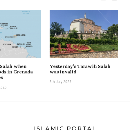
 Salah when
Yesterday’s Tarawih Salah
I
ods in Grenada
was invalid
n
os
o
5th July 2023
2025
4t
ISLAMIC PORTAL