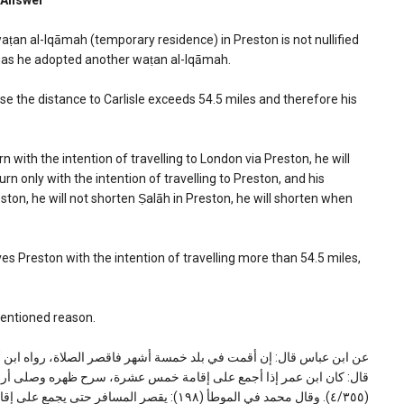
Answer
 waṭan al-Iqāmah (temporary residence) in Preston is not nullified
r has he adopted another waṭan al-Iqāmah.
use the distance to Carlisle exceeds 54.5 miles and therefore his
n with the intention of travelling to London via Preston, he will
rn only with the intention of travelling to Preston, and his
ston, he will not shorten Ṣalāh in Preston, he will shorten when
ves Preston with the intention of travelling more than 54.5 miles,
ementioned reason.
(٤/٣٥٥). وقال محمد في الموطأ (١٩٨): يقصر ال