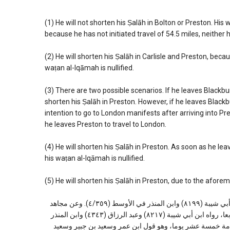
(1) He will not shorten his Ṣalāh in Bolton or Preston. His
because he has not initiated travel of 54.5 miles, neithe
(2) He will shorten his Ṣalāh in Carlisle and Preston, beca
waṭan al-Iqāmah is nullified.
(3) There are two possible scenarios. If he leaves Blackbur
shorten his Ṣalāh in Preston. However, if he leaves Blackbu
intention to go to London manifests after arriving into Pre
he leaves Preston to travel to London.
(4) He will shorten his Ṣalāh in Preston. As soon as he lea
his waṭan al-Iqāmah is nullified.
(5) He will shorten his Ṣalāh in Preston, due to the afor
عن ابن عباس قال: إن أقمت في بلد خمسة أشهر فاقصر الصلاة، رواه ابن أبي شيبة (٨١٩٩) وابن المنذر في الأوسط (٤/٣٥٩). وعن مجاهد
قال: كان ابن عمر إذا أجمع على إقامة خمس عشرة، سرح ظهره وصلى أربعا، رواه ابن أبي شيبة (٨٢١٧) وعبد الرزاق (٤٣٤٣) وابن المنذر
مسافر حتى يجمع على إقامة خمسة عشر يوما، وهو قول ابن عمر وسعيد بن جبير وسعيد