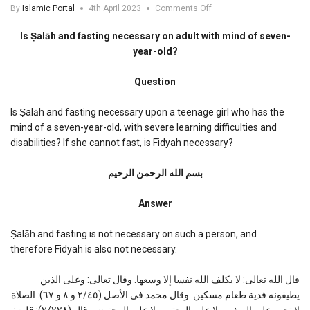
on
By
Islamic Portal
4th April 2023
Comments Off
Is
Salah
Is Ṣalāh and fasting necessary on adult with mind of seven-
and
year-old?
fasting
necessary
Question
on
adult
with
Is Ṣalāh and fasting necessary upon a teenage girl who has the
mind
mind of a seven-year-old, with severe learning difficulties and
of
disabilities? If she cannot fast, is Fidyah necessary?
seven-
year-
old?
بسم الله الرحمن الرحیم
Answer
Ṣalāh and fasting is not necessary on such a person, and
therefore Fidyah is also not necessary.
قال الله تعالى: لا يكلف الله نفسا إلا وسعها. وقال تعالى: وعلى الذين
يطيقونه فدية طعام مسكين. وقال محمد في الأصل (٢/٤٥ و ٨ و ٦٧): الصلاة
لا تجب على الصغير ولا على المعتوه ولا على المجنون. وقال (٢/٢٢٨): قلت: