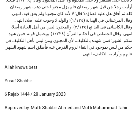
أرأيت رجلا جن قبل شهر رمضان فلم يزل مجنونا حتى ذهب شهر رمضان
كله ثم أفاق هل عليه قضاؤه؟ قال: لا لأنه كان مجنونا ولم يفق فيه، انتهى.
وقال المرغيناني في الهداية (١/١٢٤): والولد لا وجوب عليه أصلا، انتهى.
وقال الكاساني في البدائع (٢/١٢٥): والمجنون ليس من أهل العبادة أصلا،
انتهى. وقال الجصاص في أحكام القرآن (١/٢٢٨): ويحتمل قوله: فمن شهد
منكم الشهر: فمن شهده بالتكليف، لأن المجنون ومن ليس بأهل التكليف في
حكم من ليس بموجود في انتفاء لزوم الفرض عنه فأطلق اسم شهود الشهر
عليهم وأراد به التكليف، انتهى۔
Allah knows best
Yusuf Shabbir
6 Rajab 1444 / 28 January 2023
Approved by: Mufti Shabbir Ahmed and Mufti Muhammad Tahir