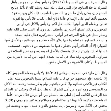
وقال السرخسي في المبسوط (٢٤/٢٧): ولا بأس بطعام المجوس وأهل
الشرك ما خلا الذبائح، فإن النبي صلى الله عليه وسلم كان لا يأكل ذبائح
المشركين، وكان يأكل ما سوى ذلك من طعامهم، فإنه كان يجيب دعوة
بعضهم تأليفا لهم على الإسلام. فأما ذبائح أهل الكتاب فلا بأس بها لقوله
تعالى: وطعام الذين أوتوا الكتاب حل لكم. ولا بأس بالأكل في أواني
المجوس، ولكن غسلها أحب إلي وأنظف، لما روي أن النبي صلى الله عليه
وسلم سئل عن طبخ المرقة في أواني المشركين، فقال عليه الصلاة
والسلام: اغسلوها ثم اطبخوا فيها. ولأن الآنية تتخذ مما هو طاهر، والأصل فيها
الطهارة إلا أن الظاهر أنهم يجعلون فيها ما يصنعونه من ذبائحهم، فيستحب
غسلها لذلك، وإن ترك ذلك وتمسك بالأصل لم يضره، وهو نظير الصلاة في
سراويل المجوس، وقد بيناه في كتاب الصلاة، انتهى من كتاب الأشربة من
المبسوط، وكتاب الأشربة من الأصل مفقود۔
وقال ابن مازة في المحيط البرهاني (٥/٣٦٢): ولا بأس بطعام المجوس كله
إلا الذبيحة، فإن ذبيحتهم حرام، قال عليه السلام: سنوا بالمجوس سنة أهل
الكتاب غير ناكحي نسائهم ولا آكلي ذبائحهم. ولم يذكر محمد رحمه الله الأكل
مع المجوسي ومع غيره من أهل الشرك أنه هل يحل أم لا، وحكي عن الحاكم
عبد الرحمن الكاتب أنه إن ابتلي به المسلم مرة أو مرتين فلا بأس به، فأما
الدوام عليه يكره، لأنا نهينا عن مخالطتهم وموالاتهم وتكثير سوادهم، وذلك لا
يتحقق في الأكل مرة أو مرتين، إنما يتحقق بالدوام عليه، انتهى. وبعضه في
الفتاوى الهندية (٥/٣٤٧)۔