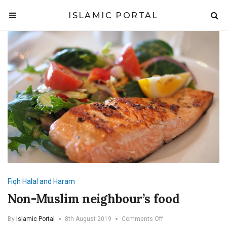
ISLAMIC PORTAL
Fiqh
Halal and Haram
Non-Muslim neighbour’s food
on
By
Islamic Portal
8th August 2019
Comments Off