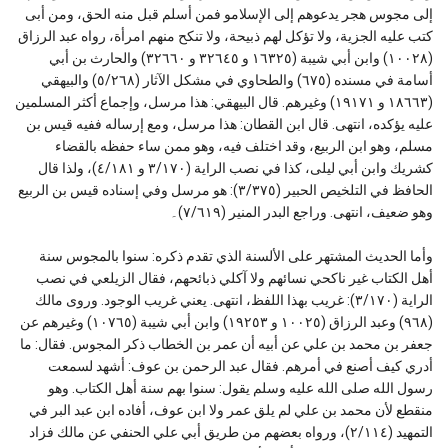
إلى مجوس هجر يدعوهم إلى الإسلامو فمن أسلم قبل منه الحق، ومن أبى
كتب عليه الجزية، ولا تؤكل لهم ذبيحة، ولا تنكح منهم امرأة، رواه عبد الرزاق
(١٠٠٢٨) وابن أبي شيبة (١٦٣٢٥ و ٣٢٦٤٥ و ٣٢٦٦٠) والحارث بن أبي
أسامة في مسنده (٦٧٥) والطحاوي في مشكل الآثار (٥/٢٦٨) والبيهقي
(١٨٦٦٣ و ١٩١٧١) وغيرهم. قال البيهقي: هذا مرسل، وإجماع أكثر المسلمين
عليه يؤكده، انتهى. قال ابن القطان: هذا مرسل، ومع إرساله ففيه قيس بن
مسلم، وهو ابن الربيع، وقد اختلف فيه، وهو ممن ساء حفظه بالقضاء
كشريك وابن أبي ليلى، كذا في نصب الراية (٣/١٧٠ و ٤/١٨١)، ولذا قال
الحافظ في التلخيص الحبير (٣/٣٧٥): هو مرسل وفي إسناده قيس بن الربيع
وهو ضعيف، انتهى. وراجع البدر المنير (٧/٦١٩)۔
وأما الحديث المشتهر على الألسنة الذي تقدم ذكره: سنوا بالمجوس سنة
أهل الكتاب غير ناكحي نسائهم ولا آكلي ذبائحهم، فقال الزيلعي في نصب
الراية (٣/١٧٠): غريب بهذا اللفظ، انتهى. يعني غريب الوجود. وروى مالك
(٩٦٨) وعبد الرزاق (١٠٠٢٥ و ١٩٢٥٣) وابن أبي شيبة (١٠٧٦٥) وغيرهم عن
جعفر بن محمد بن علي عن أبيه أن عمر بن الخطاب ذكر المجوس. فقال: ما
أدري كيف أصنع في أمرهم. فقال عبد الرحمن بن عوف: أشهد لسمعت
رسول الله صلى الله عليه وسلم يقول: سنوا بهم سنة أهل الكتاب. وهو
منقطع لأن محمد بن علي لم يلق عمر ولا ابن عوف، أفاده ابن عبد البر في
التمهيد (٢/١١٤)، ورواه بعضهم من طريق أبي علي الحنفي عن مالك فزاد