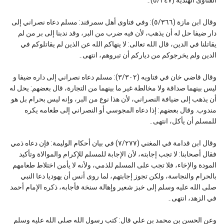
وقال ابن مازة (٥/٣٦٦): وفي فتاوى أهل سمرقند: مسلم دعاه نصراني إلى
دار ضيفا حل له أن يذهب، لأن فيه ضرب من البر، وقد ندبنا إلى بر من لم
يقاتلنا في الدين، قال الله تعالى: لا ينهاكم الله عن الذين لم يقاتلوكم في
الدين ولم يخرجوكم من دياركم أن تبروهم، انتهى۔
وقال قاضي خان في فتاويه (٣/٣٠٢): مسلم دعاه نصراني إلى داره ضيفا و
ليس بينهما صداقة ولا مخالطة غير ما بينهما من التجارة، قال بعضهم: يحل له
أن يذهب إلى ضيافة النصراني، لأن هذا نوع من البر، وإنه ليس بحرام بل هو
مندوب. وقال بعضهم: إذا دعاه المجوسي أو النصراني إلى طعامه يكره
للمسلم أن يأكل، انتهى۔
وقال ابن قدامة في المغني (٧/٢٧٧) في بيان أحكام الوليمة: فإن دعاه ذمي
فقال أصحابنا: لا تجب إجابته، لأن الإجابة للمسلم للإكرام والموالاة وتأكيد
المودة والإخاء، فلا تجب على المسلم للذمي، ولأنه لا يأمن اختلاط طعامهم
بالحرام والنجاسة، ولكن تجوز إجابتهم، لما روى أنس أن يهوديا دعا النبي
صلى الله عليه وسلم إلى خبز شعير وإهالة سنخة فأجابه، ذكره الإمام أحمد
في الزهد، انتهى۔
وعن الحسن بن محمد بن علي قال: كتب رسول الله صلى الله عليه وسلم