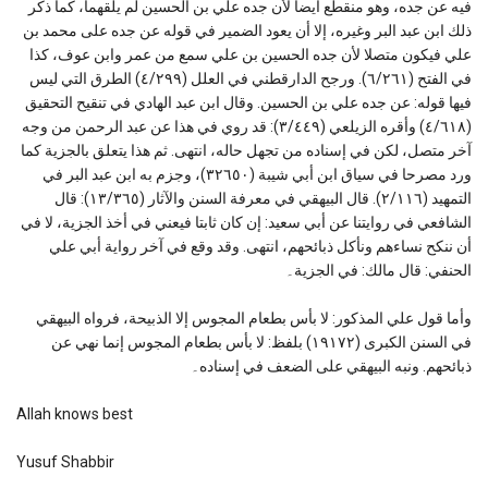
فيه عن جده، وهو منقطع أيضا لأن جده علي بن الحسين لم يلقهما، كما ذكر
ذلك ابن عبد البر وغيره، إلا أن يعود الضمير في قوله عن جده على محمد بن
علي فيكون متصلا لأن جده الحسين بن علي سمع من عمر وابن عوف، كذا
في الفتح (٦/٢٦١). ورجح الدارقطني في العلل (٤/٢٩٩) الطرق التي ليس
فيها قوله: عن جده علي بن الحسين. وقال ابن عبد الهادي في تنقيح التحقيق
(٤/٦١٨) وأقره الزيلعي (٣/٤٤٩): قد روي في هذا عن عبد الرحمن من وجه
آخر متصل، لكن في إسناده من تجهل حاله، انتهى. ثم هذا يتعلق بالجزية كما
ورد مصرحا في سياق ابن أبي شيبة (٣٢٦٥٠)، وجزم به ابن عبد البر في
التمهيد (٢/١١٦). قال البيهقي في معرفة السنن والآثار (١٣/٣٦٥): قال
الشافعي في روايتنا عن أبي سعيد: إن كان ثابتا فيعني في أخذ الجزية، لا في
أن ننكح نساءهم ونأكل ذبائحهم، انتهى. وقد وقع في آخر رواية أبي علي
الحنفي: قال مالك: في الجزية۔
وأما قول علي المذكور: لا بأس بطعام المجوس إلا الذبيحة، فرواه البيهقي
في السنن الكبرى (١٩١٧٢) بلفظ: لا بأس بطعام المجوس إنما نهي عن
ذبائحهم. ونبه البيهقي على الضعف في إسناده۔
Allah knows best
Yusuf Shabbir