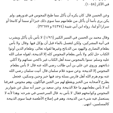
في الآثار (١٠٥٨)۔
وعن الحسن قال: كان يكره أن يأكل مما طبخ المجوس في قدورهم، ولم
يكن يرى بأسا أن يأكل من طعامهم مما سوى ذلك خبزا أو سمنا أو كامخا أو
سرارا أو لبنا، رواه ابن أبي شيبة (٢٤٣٧٤ و ٣٢٦٧٧)۔
وقال محمد بن الحسن في السير الكبير (١/٩٦): لا بأس بأن يأكل ويشرب
في آنية المشركين، ولكن لتغسل بالماء قبل أن يؤكل فيها. وقال: ولا بأس
بطعام النصارى واليهود من الذبائح وغيرها لقوله تعالى: وطعام الذين أوتوا
الكتاب حل لكم. ولا بأس بطعام المجوس كله إلا الذبيحة، لقوله صلى الله
عليه وسلم: سنوا بالمجوس سنة أهل الكتاب غير ناكحي نسائهم ولا آكلي
ذبائحهم. وروي عن علي بن أبي طالب رضي الله عنه قال: لا بأس بطعام
المجوس إلا الذبيحة. وعن سويد غلام سلمان قال: أتيت سلمان رضي الله
عنه يوم هزم الله أهل فارس بسلة وجد فيها خبز وجبن وسكين، فجعل
يطرح لأصحابه من الخبز ويقطع لهم من الجبن فيأكلون، وهم مجوس. فعرفنا
أنه لا بأس بطعامهم ما خلا الذبيحة. وعن سعيد بن جبير أنه سئل عن شواريز
المجوس وكوامخهم فقال: لا بأس به. قال السرخسي في شرحه: وهذا لأنه لا
يستعمل فيه شيء من الذبيحة، وهم في إصلاح الأطعمة فيما سوى الذبيحة
كالمسلمين، انتهى۔