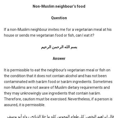
Non-
Muslim
Non-Muslim neighbour’s food
neighbour’s
food
Question
If a non-Muslim neighbour invites me for a vegetarian meal at his
house or sends me vegetarian food or fish, can I eat it?
بسم الله الرحمن الرحیم
Answer
It is permissible to eat the neighbour’s vegetarian meal or fish on
the condition that it does not contain alcohol and has not been
contaminated with ḥarām food or ḥarām ingredients. Sometimes
non-Muslims are not aware of Muslim dietary requirements and
they may unknowingly use ingredients that contain ḥarām.
Therefore, caution must be exercised. Nevertheless, if a person is
assured, it is permissible.
قال إبراهيم النخعي: كل طعام المجوس كله ما خلا الذبائح، رواه أبو يوسف