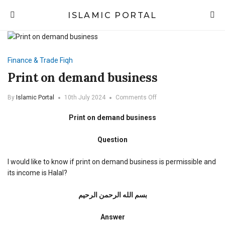
ISLAMIC PORTAL
Finance & Trade
Fiqh
Print on demand business
on
By
Islamic Portal
10th July 2024
Comments Off
Print
on
Print on demand business
demand
business
Question
I would like to know if print on demand business is permissible and
its income is Halal?
بسم الله الرحمن الرحیم
Answer