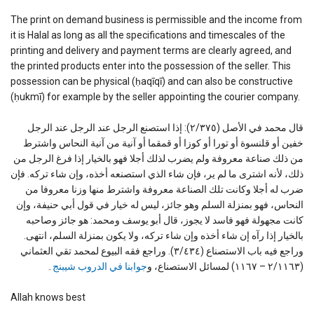
The print on demand business is permissible and the income from
it is Halal as long as all the specifications and timescales of the
printing and delivery and payment terms are clearly agreed, and
the printed products enter into the possession of the seller. This
possession can be physical (ḥaqīqī) and can also be constructive
(ḥukmī) for example by the seller appointing the courier company.
قال محمد في الأصل (٢/٣٧٥): إذا استصنع الرجل عند الرجل عند الرجل
خفين أو قلنسوة أو تورا أو كوزا أو قمقما أو آنية من آنية النحاس واشترط
من ذلك صناعة معروفة ولم يضرب لذلك أجلا فهو بالخيار إذا فرغ الرجل من
ذلك، لأنه اشترى ما لم ير، فإن شاء الذي استصنعه أخذه، وإن شاء تركه. فإن
ضرب له أجلا وكانت تلك الصناعة معروفة واشترط منها وزنا معروفا من
النحاس، فهو بمنزلة السلم وهو جائز، ليس له خيار في قول أبي حنيفة، وإن
كانت مجهولة فهو فاسد لا يجوز، قال أبو يوسف ومحمد: هو جائز وصاحبه
بالخيار إذا رآه إن شاء أخذه وإن شاء تركه، ولا يكون بمنزلة السلم، انتهى.
وراجع فيه باب الاستصناع (٣/٤٣٤). وراجع فقه البيوع لمحمد تقي العثماني
(٢/١١٦٣ – ١١٦٧) لمسائل الاستصناع، و
جوابنا في الدروب شيبنج
۔
Allah knows best