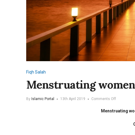
Fiqh
Salah
Menstruating women t
on
By
Islamic Portal
13th April 2019
Comments Off
Menstruati
women
Menstruating wom
travelling
and
Salah