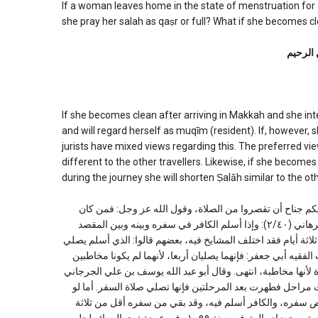
If a woman leaves home in the state of menstruation fo
she pray her salah as qaṣr or full? What if she becomes c
 الرحیم
If she becomes clean after arriving in Makkah and she inte
and will regard herself as muqīm (resident). If, however, 
jurists have mixed views regarding this. The preferred view
different to the other travellers. Likewise, if she becomes
during the journey she will shorten Ṣalāh similar to the oth
كم جناح أن تقصروا من الصلاة، وقول الله عز وجل: فمن كان
منكم مریضا أو علی سفر فعدة من أیام أخر. وقال ابن مازة في المحیط البرهاني (٢/٤۰): وإذا أسلم الكافر في سفره وبینه وبین المقصد
 ثلاثة أیام فقد اختلف المشایخ فیه، بعضهم قالوا: الذي أسلم یصلي
یه أبي جعفر: فإنهما یصلیان أربعا، لأنهما لم یكونا مخاطبین
أنها مخاطبة، انتهی. وقال أبو عبد الله يوسف بن علي الجرجاني
): حائض خرجت إلى سفر ثلاث مراحل فطهرت بعد المرحلتين فإنها تصلي صلاة السفر. أما لو
عض سفره، والكافر أسلم فيه، وقد بقي من سفره أقل من ثلاثة