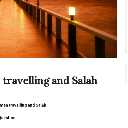
ravelling and Salah
ng
en travelling and Ṣalāh
Question