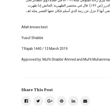
أيام. وقال بعض المتأخرين: الكافر إذا أسلم صار مسافرا، انتهى. ونقله العلامة بيري زاده المتوفى سنة ١٠٩٩ه في عمدة ذوي البصائر لحل
مبهمات الأشباه والنظائر (١/٤٣٠) ولم يتعقبه. وقال الشرنبلالي في حاشية الدرر (ص ١٣٢): قال في مختصر الظهيرية: الحائض إذا طهرت
يخفى أنها لا تنزل عن رتبة الذي أسلم فكان حقها القصر مثله اهـ
Allah knows best
Yusuf Shabbir
7 Rajab 1440 / 13 March 2019
Approved by: Mufti Shabbir Ahmed and Mufti Muhammad
Share This Post