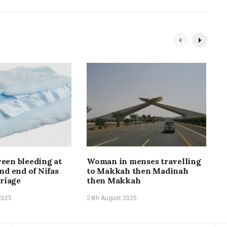
een bleeding at
Woman in menses travelling
H
nd end of Nifas
to Makkah then Madinah
d
rriage
then Makkah
1
2025
24th August 2025