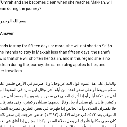
r ʿUmrah and she becomes clean when she reaches Makkah, will
lean during the journey?
بسم الله الرحمن
Answer
nds to stay for fifteen days or more, she will not shorten Ṣalāh
she intends to stay in Makkah less than fifteen days, the ḥanafī
 is that she will shorten her Ṣalāh, and in this regard she is no
 clean during the journey, the same ruling applies to her, and
er travellers.
والدليل على هذا عموم قول الله عز وجل: وإذا ضربتم في الأرض فلیس علی
أقل من ثلاثة أیام أو إذا أدرك الصبي في سفره وبینه وبین المقصد أقل من
ركعتین فالذي بلغ یصلي أربعا، وقال بعضهم: یصلیان ركعتین، وفي متفرقات الفق
فلا یقصران الصلاة، وأما الحائض إذا طهرت في بعض الطریق قصرت الصلاة ل
المتوفى بعد ٥٢٢ه في خزانة الأكمل (١/٣٩٣
كان صبي مكانها فأدرك لم يصل صلاة السفر. وكذا المجنون إذا أفاق في ب