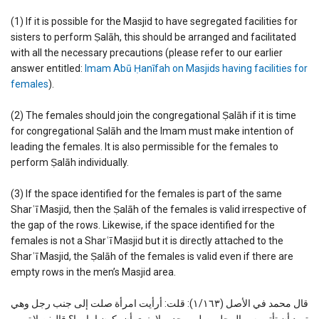
(1) If it is possible for the Masjid to have segregated facilities for
sisters to perform Ṣalāh, this should be arranged and facilitated
with all the necessary precautions (please refer to our earlier
answer entitled:
Imam Abū Ḥanīfah on Masjids having facilities for
females
).
(2) The females should join the congregational Ṣalāh if it is time
for congregational Ṣalāh and the Imam must make intention of
leading the females. It is also permissible for the females to
perform Ṣalāh individually.
(3) If the space identified for the females is part of the same
Sharʿī Masjid, then the Ṣalāh of the females is valid irrespective of
the gap of the rows. Likewise, if the space identified for the
females is not a Sharʿī Masjid but it is directly attached to the
Sharʿī Masjid, the Ṣalāh of the females is valid even if there are
empty rows in the men’s Masjid area.
قال محمد في الأصل (١/١٦٣): قلت: أرأيت امرأة صلت إلى جنب رجل وهي
تريد أن تأتم به، والرجل يصلي وحده، لا ينوي أن يكون إمامها؟ قال: صلاة