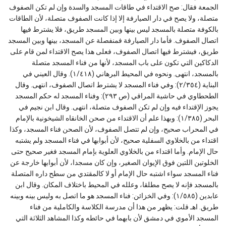
الجمعة فقال: صح الاقتداء في طاقات المسجد والسدة وإن لم تكن الصفوف
متصلة، ولا يصح في دار الصيارفة إلا إذا كانت الصفوف متصلة، لأن الطاقات
بالكوفة متصلة بالمسجد ليس بينها وبين المسجد طريق، فلا يشترط فيها
اتصال الصفوف. فأما دار الصيارفة فمنفصلة عن المسجد، بينها وبين المسجد
طريق، فيشترط فيها اتصال الصفوف، فعلى هذا يصح الاقتداء لمن قام على
الدكاكين التي تكون على باب المسجد، لأنها من فناء المسجد متصلة
بالمسجد، انتهى. ونحوه في المحيط البرهاني (١/٤١٨). وقال العيني في
البناية (٢/٣٥٤): وفي فناء المسجد لا يشترط اتصال الصفوف، انتهى. وقال
الطحطاوي في حاشية المراقي (ص ٢٩٣): وفناء المسجد له حكم المسجد
يجوز الإقتداء فيه وإن لم تكن الصفوف متصلة، انتهى. وقال ابن نجيم في
البحر (١/٣٨٥): وبهذا علم أن الاقتداء من صحن الخانقاه الشيخونية بالإمام
في المحراب صحيح، وإن لم تتصل الصفوف، لأن الصحن فناء المسجد، وكذا
اقتداء من بالخلاوي السفلية صحيح، لأن أبوابها في فناء المسجد ولم يشتبه
حال الإمام. وأما اقتداء من بالخلاوي العلوية بإمام المسجد فغير صحيح حتى
الخلوتين اللتين فوق الإيوان الصغير، وإن كان مسجدا، لأن أبوابها خارجة عن
فناء المسجد سواء اشتبه حال الإمام أو لا كالمقتدي من سطح داره المتصلة
بالمسجد فإنه لا يصح مطلقا، وعلله في المحيط باختلاف المكان. وقال ابن
عابدين (١/٥٨٥): وفي الخزائن: فناء المسجد هو ما اتصل به وليس بينه وبينه
طريق. اهـ قلت: يظهر من هذا أن مدرسة الكلاسة والكاملية من فناء
المسجد الأموي في دمشق لأن بابهما في حائطه وكذا المشاهد الثلاثة التي