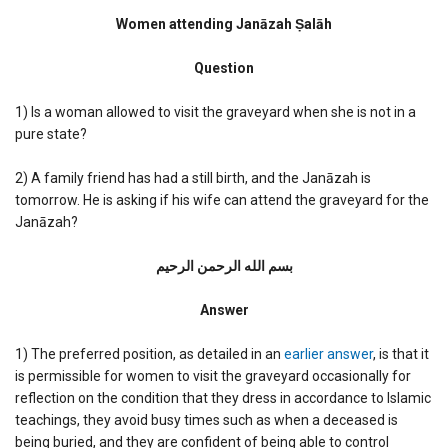
Women
attending
Women attending Janāzah Ṣalāh
Janazah
Salah
Question
1) Is a woman allowed to visit the graveyard when she is not in a
pure state?
2) A family friend has had a still birth, and the Janāzah is
tomorrow. He is asking if his wife can attend the graveyard for the
Janāzah?
بسم الله الرحمن الرحیم
Answer
1) The preferred position, as detailed in an
earlier answer
, is that it
is permissible for women to visit the graveyard occasionally for
reflection on the condition that they dress in accordance to Islamic
teachings, they avoid busy times such as when a deceased is
being buried, and they are confident of being able to control