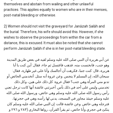
themselves and abstain from wailing and other unlawful
practices. This applies equally to women who are in their menses,
post-natal bleeding or otherwise.
2) Women should not visit the graveyard for Janāzah Ṣalāh and
the burial. Therefore, his wife should avoid this. However, if she
wishes to observe the proceedings from within the car from a
distance, this is excused. It must also be noted that she cannot
perform Janāzah Ṣalāh if she is in her post-natal bleeding state.
عن أبي هريرة أن النبي صلى الله عليه وسلم لقيه في بعض طريق المدينة
وهو جنب، فانخنست منه، فذهب فاغتسل ثم جاء، فقال: أين كنت يا أبا
هريرة، قال: كنت جنبا، فكرهت أن أجالسك وأنا على غير طهارة، فقال:
سبحان الله، إن المسلم لا ينجس. وعن عروة أنه سئل: أتخدمني الحائض أو
تدنو مني المرأة وهي جنب؟ فقال عروة: كل ذلك علي هين، وكل ذلك
تخدمني وليس على أحد في ذلك بأس. أخبرتني عائشة أنها كانت ترجل تعني
رأس رسول الله صلى الله عليه وسلم وهي حائض، ورسول الله صلى الله
عليه وسلم حينئذ مجاور في المسجد، يدني لها رأسه وهي في حجرتها،
فترجله وهي حائض. وعن عائشة قالت: إن النبي صلى الله عليه وسلم كان
يتكئ في حجري وأنا حائض، ثم يقرأ القرآن، رواها البخاري (٢٨٣ و ٢٩٦ و