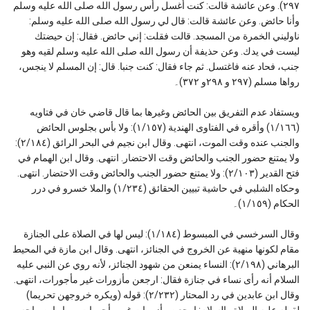
٢٩٧). وعن عائشة قالت: كنت أغسل رأس رسول الله صلى الله عليه وسلم
وأنا حائض. وعن عائشة قالت: قال لي رسول الله صلى الله عليه وسلم:
ناوليني الخمرة من المسجد. قالت فقلت: إني حائض. فقال: إن حيضتك
ليست في يدك. وعن حذيفة أن رسول الله صلى الله عليه وسلم لقيه وهو
جنب، فحاد عنه فاغتسل. ثم جاء فقال: كنت جنبا. قال: إن المسلم لا ينجس،
رواها مسلم (٢٩٧ و ٢٩٨و ٣٧٢)۔
ويستفاد عدم التفريق بين الحائض وغيرها بما قال قاضي خان في فتاويه
(١/١٦٦) وأقره في الفتاوى الهندية (١/١٥٧): ولا بأس بجلوس الحائض
والجنب عنده وقت الموت، انتهى. وقال ابن نجيم في البحر الرائق (٢/١٨٤):
ولا يمتنع حضور الجنب والحائض وقت الاحتضار. انتهى. وقال ابن الهمام في
فتح القدير (٢/١٠٣): ولا يمتنع حضور الجنب والحائض وقت الاحتضار. انتهى.
وحكاه الشلبي في حاشية تبيين الحقائق (١/٢٣٤) والملا خسرو في درر
الحكام (١/١٥٩)۔
وقال السرخسي في المبسوط (١/١٨٤): ليس لها في الصلاة على الجنازة
مقام لكونها منهية عن الخروج في الجنائز، انتهى. وقال ابن مازة في المحيط
البرهاني (٢/١٩٨): النساء يمنعن من شهود الجنائز، لأنه روي عن النبي عليه
السلام أنه رأى نساء في جنازة فقال: ارجعن مأزورات غير مأجورات، انتهى.
وقال ابن عابدين في رد المحتار (٢/٢٣٢): قوله (ويكره خروجهن تحريما)
لقوله عليه الصلاة والسلام: ارجعن مأزورات غير مأجورات، رواه ابن ماجه