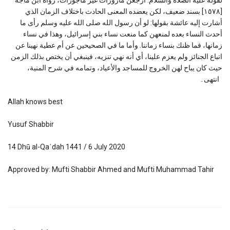
[١٥٧٨] بسند ضعيف، لكن يعضده المعنى الحادث باختلاف الزمان الذي
أشارت إليه عائشة بقولها: لو أن رسول الله صلى الله عليه وسلم رأى ما
أحدث النساء بعده لمنعهن كما منعت نساء بني إسرائيل، وهذا في نساء
زمانها، فما ظنك بنساء زماننا. وأما ما في الصحيحين عن أم عطية نهينا عن
اتباع الجنائز ولم يعزم علينا، أي أنه نهي تنزيه، فينبغي أن يختص بذلك الزمن
حيث كان يباح لهن الخروج للمساجد والأعياد، وتمامه في شرح المنية،
انتهى۔
Allah knows best
Yusuf Shabbir
14 Dhū al-Qaʿdah 1441 / 6 July 2020
Approved by: Mufti Shabbir Ahmed and Mufti Muhammad Tahir