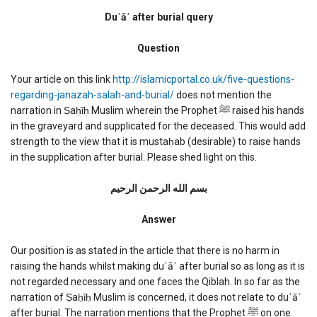
Duaa
after
Duʿāʾ after burial query
burial
query
Question
Your article on this link
http://islamicportal.co.uk/five-questions-
regarding-janazah-salah-and-burial/
does not mention the
narration in Ṣaḥīḥ Muslim wherein the Prophet ﷺ raised his hands
in the graveyard and supplicated for the deceased. This would add
strength to the view that it is mustaḥab (desirable) to raise hands
in the supplication after burial. Please shed light on this.
بسم الله الرحمن الرحیم
Answer
Our position is as stated in the article that there is no harm in
raising the hands whilst making duʿāʾ after burial so as long as it is
not regarded necessary and one faces the Qiblah. In so far as the
narration of Ṣaḥīḥ Muslim is concerned, it does not relate to duʿāʾ
after burial. The narration mentions that the Prophet ﷺ on one