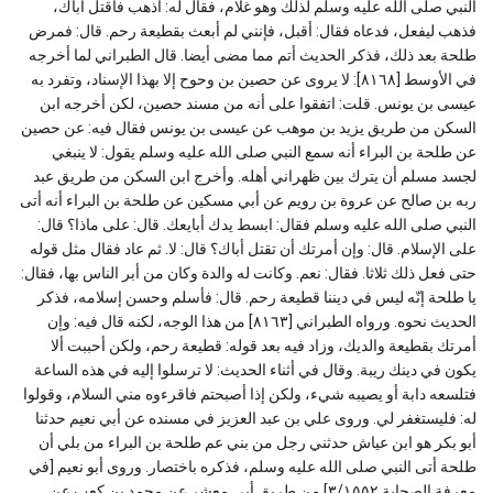
النبي صلى الله عليه وسلم لذلك وهو غلام، فقال له: اذهب فاقتل أباك،
فذهب ليفعل، فدعاه فقال: أقبل، فإنني لم أبعث بقطيعة رحم. قال: فمرض
طلحة بعد ذلك، فذكر الحديث أتم مما مضى أيضا. قال الطبراني لما أخرجه
في الأوسط [٨١٦٨]: لا يروى عن حصين بن وحوح إلا بهذا الإسناد، وتفرد به
عيسى بن يونس. قلت: اتفقوا على أنه من مسند حصين، لكن أخرجه ابن
السكن من طريق يزيد بن موهب عن عيسى بن يونس فقال فيه: عن حصين
عن طلحة بن البراء أنه سمع النبي صلى الله عليه وسلم يقول: لا ينبغي
لجسد مسلم أن يترك بين ظهراني أهله. وأخرج ابن السكن من طريق عبد
ربه بن صالح عن عروة بن رويم عن أبي مسكين عن طلحة بن البراء أنه أتى
النبي صلى الله عليه وسلم فقال: ابسط يدك أبايعك. قال: على ماذا؟ قال:
على الإسلام. قال: وإن أمرتك أن تقتل أباك؟ قال: لا. ثم عاد فقال مثل قوله
حتى فعل ذلك ثلاثا. فقال: نعم. وكانت له والدة وكان من أبر الناس بها، فقال:
يا طلحة إنّه ليس في ديننا قطيعة رحم. قال: فأسلم وحسن إسلامه، فذكر
الحديث نحوه. ورواه الطبراني [٨١٦٣] من هذا الوجه، لكنه قال فيه: وإن
أمرتك بقطيعة والديك، وزاد فيه بعد قوله: قطيعة رحم، ولكن أحببت ألا
يكون في دينك ريبة. وقال في أثناء الحديث: لا ترسلوا إليه في هذه الساعة
فتلسعه دابة أو يصيبه شيء، ولكن إذا أصبحتم فاقرءوه مني السلام، وقولوا
له: فليستغفر لي. وروى علي بن عبد العزيز في مسنده عن أبي نعيم حدثنا
أبو بكر هو ابن عياش حدثني رجل من بني عم طلحة بن البراء من بلي أن
طلحة أتى النبي صلى الله عليه وسلم، فذكره باختصار. وروى أبو نعيم [في
معرفة الصحابة ٣/١٥٥٢] من طريق أبي معشر عن محمد بن كعب عن