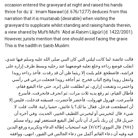
occasion entered the graveyard at night and raised his hands
thrice for duʿāʾ. Imam Nawawī (d. 676/1277) deduces from this
narration that it is mustaḥab (desirable) when visiting the
graveyard to supplicate whilst standing and raising hands therein,
a view shared by Mufti Mufti ʿAbd al-Raḥim Lājpūrī (d. 1422/2001).
However, jurists mention that one should avoid facing the grave.
This is the ḥadīth in Ṣaḥīḥ Muslim:
قالت عائشة: لما كانت ليلتي التي كان النبي صلى الله عليه وسلم فيها عندي،
انقلب فوضع رداءه وخلع نعليه فوضعهما عند رجليه وبسط طرف إزاره على
فراشه، فاضطجع. فلم يلبث إلا ريثما ظن أن قد رقدت. فأخذ رداءه رويدا
وانتعل رويدا وفتح الباب فخرج. ثم أجافه رويدا فجعلت درعي في رأسي
واختمرت وتقنعت إزاري، ثم انطلقت على إثره، حتى جاء البقيع فقام،
فأطال القيام، ثم رفع يديه ثلاث مرات، ثم انحرف فانحرفت، فأسرع
فأسرعت، فهرول فهرولت، فأحضر فأحضرت، فسبقته فدخلت، فليس إلا
أن اضطجعت فدخل، فقال: ما لك؟ يا عائش، حشيا رابية. قالت: قلت: لا
شيء. قال: لتخبريني أو ليخبرني اللطيف الخبير، الحديث. وفي آخره أن
جبريل قال: إن ربك يأمرك أن تأتي أهل البقيع فتستغفر لهم. رواه مسلم
(٩٧٤). قال النووي (٧/٤٣): فيه استحباب إطالة الدعاء وتكريره ورفع اليدين
فيه وفيه أن دعاء القائم أكمل من دعاء الجالس في القبور، انتهى، ووافقه