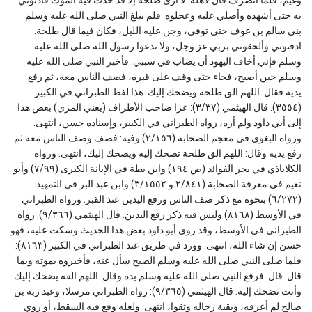
به حتى أشهده وأصلي عليه وعجلوه. فلم يبلغ النبي صلى الله عليه وسلم
بني سالم بن عوف حتى توفي، وجن عليه الليل، فكان فيما قال طلحة:
ادفنوني وألحقوني بربي عز وجل، ولا تدعوا رسول الله صلى الله عليه
وسلم فإني أخاف اليهود أن يصاب في سببي. فأخبر النبي صلى الله عليه
وسلم حين أصبح، فجاء حتى وقف على قبره، فصف الناس معه، ثم رفع
يديه فقال: اللهم الق طلحة ويضحك إليك. هذا لفظ الطبراني في الكبير
(٣٥٥٤). قال الهيثمي (٣/٣٧): عزا صاحب الأطراف (يعني المزي) بعض هذا
إلى أبي داود ولم أره، رواه الطبراني في الكبير، وإسناده حسن، انتهى.
ورواه البغوي في معجم الصحابة (٢/١٥٦) وفيه: فصف وصف الناس معه ثم
رفع يديه وقال: اللهم الق طلحة تضحك إليه ويضحك إليك، انتهى. ورواه
الكلاباذي في بحر الفوائد (ص ١٩٤) وابن بطة في الإبانة الكبرى (٧/٩٩) وأبو
نعيم في معرفة الصحابة (٢/٨٤١ و ٣/١٥٥٢) وابن عبد البر في التمهيد
(٦/٢٧٢) بنحوه مع ذكر صف الناس ورفع اليدين عند القبر. ورواه الطبراني
في الأوسط (٨١٦٨) وليس فيه ذكر رفع اليدين. قال الهيثمي (٩/٣٦٦): رواه
الطبراني في الأوسط، وقد روى أبو داود بعض هذا الحديث وسكت عليه، فهو
حسن إن شاء الله، انتهى. وورد في طريق عند الطبراني في الكبير (٨١٦٣):
فلما صلى النبي صلى الله عليه وسلم الصبح سأل عنه، فأخبروه بموته وبما
قال. قال: فرفع النبي صلى الله عليه وسلم يده وقال: اللهم القه يضحك إليك
وأنت تضحك إليه. قال الهيثمي (٩/٣٦٥): رواه الطبراني مرسلا، وعبد ربه بن
صالح لم أعرفه، وبقية رجاله وثقوا، انتهى. ولعله وقع فيه السقط، أو روي