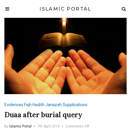
ISLAMIC PORTAL
Evidences
Fiqh
Hadith
Janazah
Supplications
Duaa after burial query
on
By
Islamic Portal
7th April 2018
Comments Off