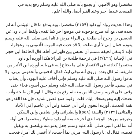
مختصرا وهو الأظهر، أو يجمع بأنه صلى الله عليه وسلم رفع يديه في
المسجد عندما أخبر وعند القبر أيضا، والله أعلم۔
وهذا الحديث رواه أبو داود (٣١٥٩) مختصرا، وبه يندفع ما قال الهيثمي أنه لم
يجده فيه، مع أنه صرح بوجوده في موضع آخر كما تقدم، ولفظ أبي داود: عن
الحصين بن وحوح أن طلحة بن البراء مرض فأتاه النبي صلى الله عليه وسلم
يعوده. فقال: إني لا أرى طلحة إلا قد حدث فيه الموت فآذنوني به وعجلوا،
فإنه لا ينبغي لجيفة مسلم أن تحبس بين ظهراني أهله. قال الحافظ ابن حجر
في الإصابة (٣/٤٢٦) في ترجمة طلحة بن البراء: هكذا أورده أبو داود
مختصرا كعادته في الاقتصار على ما يحتاج إليه في بابه. أورده ابن الأثير من
طريقه، ثم قال بعده: وروى أنه توفي ليلا، فقال: ادفنوني وألحقوني بربي، ولا
تدعوا رسول الله صلى الله عليه وسلم فإني أخاف عليه اليهود، وأن يصاب
في سببي. فأخبر رسول الله صلى الله عليه وسلم حين أصبح، فجاء حتى
وقف على قبره، وصف الناس معه ثم رفع يديه وقال: اللهم الق طلحة وأنت
تضحك إليه وهو يضحك إليك. قلت: وفيما صنع قصور شديد، فإن هذا القدر هو
بقية الحديث، أورده البغوي وابن أبي خيثمة وابن أبي عاصم [في الآحاد
والمثاني (٢١٣٩) والسنة (٥٥٨)] والطبراني وابن شاهين وابن السكن
وغيرهم من هذا الوجه الذي أخرجه منه أبو داود مطولا ومختصرا، في أوله
أنه لما لقي النبي صلى اللّه عليه وسلم جعل يدنو منه ويلتصق به ويقبل
قدميه، فقال له: يا رسول الله، مرني بما أحببت، لا أعصي لك أمرا، فعجب