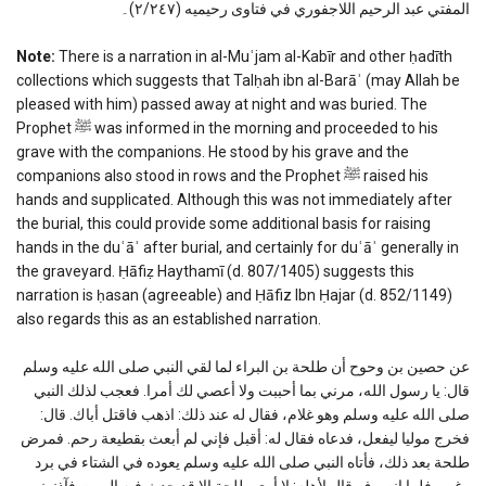
المفتي عبد الرحيم اللاجفوري في فتاوى رحيميه (٢/٢٤٧)۔
Note:
There is a narration in al-Muʿjam al-Kabīr and other ḥadīth
collections which suggests that Talḥah ibn al-Barāʾ (may Allah be
pleased with him) passed away at night and was buried. The
Prophet ﷺ was informed in the morning and proceeded to his
grave with the companions. He stood by his grave and the
companions also stood in rows and the Prophet ﷺ raised his
hands and supplicated. Although this was not immediately after
the burial, this could provide some additional basis for raising
hands in the duʿāʾ after burial, and certainly for duʿāʾ generally in
the graveyard. Ḥāfiẓ Haythamī (d. 807/1405) suggests this
narration is ḥasan (agreeable) and Ḥāfiz Ibn Ḥajar (d. 852/1149)
also regards this as an established narration.
عن حصين بن وحوح أن طلحة بن البراء لما لقي النبي صلى الله عليه وسلم
قال: يا رسول الله، مرني بما أحببت ولا أعصي لك أمرا. فعجب لذلك النبي
صلى الله عليه وسلم وهو غلام، فقال له عند ذلك: اذهب فاقتل أباك. قال:
فخرج موليا ليفعل، فدعاه فقال له: أقبل فإني لم أبعث بقطيعة رحم. فمرض
طلحة بعد ذلك، فأتاه النبي صلى الله عليه وسلم يعوده في الشتاء في برد
وغيم، فلما انصرف قال لأهله: لا أرى طلحة إلا قد حدث فيه الموت فآذنوني