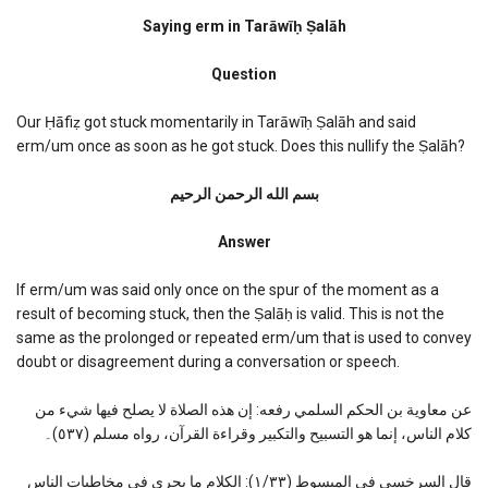
Saying
erm
Saying erm in Tarāwīḥ Ṣalāh
in
Tarawih
Question
Salah
Our Ḥāfiẓ got stuck momentarily in Tarāwīḥ Ṣalāh and said
erm/um once as soon as he got stuck. Does this nullify the Ṣalāh?
بسم الله الرحمن الرحیم
Answer
If erm/um was said only once on the spur of the moment as a
result of becoming stuck, then the Ṣalāḥ is valid. This is not the
same as the prolonged or repeated erm/um that is used to convey
doubt or disagreement during a conversation or speech.
عن معاوية بن الحكم السلمي رفعه: إن هذه الصلاة لا يصلح فيها شيء من
كلام الناس، إنما هو التسبيح والتكبير وقراءة القرآن، رواه مسلم (٥٣٧)۔
قال السرخسي في المبسوط (١/٣٣): الكلام ما يجري في مخاطبات الناس