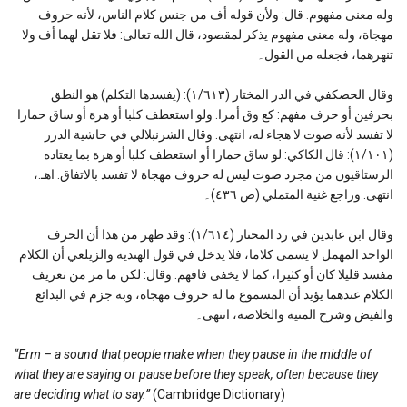
وله معنى مفهوم. قال: ولأن قوله أف من جنس كلام الناس، لأنه حروف
مهجاة، وله معنى مفهوم يذكر لمقصود، قال الله تعالى: فلا تقل لهما أف ولا
تنهرهما، فجعله من القول۔
وقال الحصكفي في الدر المختار (١/٦١٣): (يفسدها التكلم) هو النطق
بحرفين أو حرف مفهم: كع وق أمرا. ولو استعطف كلبا أو هرة أو ساق حمارا
لا تفسد لأنه صوت لا هجاء له، انتهى. وقال الشرنبلالي في حاشية الدرر
(١/١٠١): قال الكاكي: لو ساق حمارا أو استعطف كلبا أو هرة بما يعتاده
الرستاقيون من مجرد صوت ليس له حروف مهجاة لا تفسد بالاتفاق. اهـ.،
انتهى. وراجع غنية المتملي (ص ٤٣٦)۔
وقال ابن عابدين في رد المحتار (١/٦١٤): وقد ظهر من هذا أن الحرف
الواحد المهمل لا يسمى كلاما، فلا يدخل في قول الهندية والزيلعي أن الكلام
مفسد قليلا كان أو كثيرا، كما لا يخفى فافهم. وقال: لكن ما مر من تعريف
الكلام عندهما يؤيد أن المسموع ما له حروف مهجاة، وبه جزم في البدائع
والفيض وشرح المنية والخلاصة، انتهى۔
“Erm –
a sound that people make when they pause in the middle of
what they are saying or pause before they speak, often because they
are deciding what to say.”
(Cambridge Dictionary)