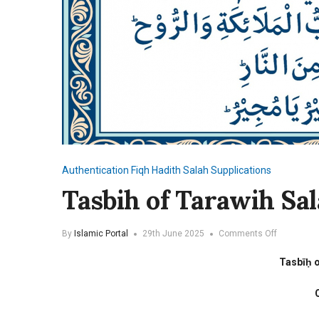
Authentication
Fiqh
Hadith
Salah
Supplications
Tasbih of Tarawih Sa
on
By
Islamic Portal
29th June 2025
Comments Off
Tasbih
of
Tasbīḥ o
Tarawih
Salah