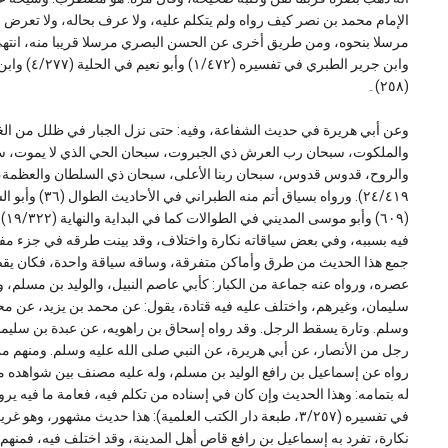
الإمام محمد بن نصر كيف رواه ولم يتكلم عليه، ولا عرف بحاله، ولا تعرض
(٢٥٨)۔
وعن أبي هريرة في حديث الشفاعة، وفيه: حتى نزل الجبار في ظلل من الغ
والملكوت، سبحان رب العرش ذي الجبروت، سبحان الحي الذي لا يموت، سب
(٠٩
فيه بسببه، وفي بعض سياقاته نكارة واختلاف، وقد بينت طرقه في جزء مفر
جمع هذا الحديث من طرق وأماكن متفرقة، وساقه سياقة واحدة، فكان يقص
عصره، ورواه عنه جماعة من الكبار: كأبي عاصم النبيل، والوليد بن مسلم،
سليمان، وغيرهم، واختلف عليه فيه قتادة، يقول: عن محمد بن يزيد، عن م
وسلم. وتارة يسقط الرجل. وقد رواه إسحاق بن راهويه، عن عبدة بن سليما
رجل من الأنصار، عن أبي هريرة، عن النبي صلى الله عليه وسلم. ومنهم م
رواه عن إسماعيل بن رافع الوليد بن مسلم، وله عليه مصنف بين شواهده من
له بتمامه: وهذا الحديث وإن كان في إسناده من تكلم فيه، فعامة ما فيه يروى 
في تفسيره (٣/٢٥٧، طبعة دار الكتب العلمية): هذا حديث مشهو
نكارة، تفرد به إسماعيل بن رافع قاص أهل المدينة، وقد اختلف فيه، فمنه