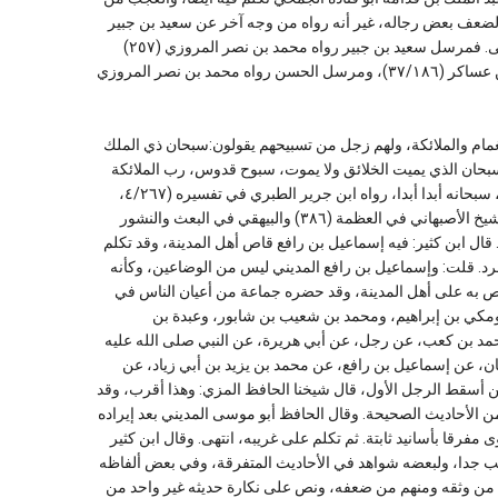
 لضعف بعض رجاله، غير أنه رواه من وجه آخر عن سعيد بن جبير
مرسلا بنحوه، ومن طريق أخرى عن الحسن البصري مرسلا قريبا منه، انتهى. فمرسل سعيد بن جبير رواه محمد بن نصر المروزي (٢٥٧)
وابن جرير الطبري في تفسيره (١/٤٧٢) وأبو نعيم في الحلية (٤/٢٧٧) وابن عساكر (٣٧/١٨٦)، ومرسل الحسن رواه محمد بن نصر المروزي
مام والملائكة، ولهم زجل من تسبيحهم يقولون:سبحان ذي الملك
حان الذي يميت الخلائق ولا يموت، سبوح قدوس، رب الملائكة
والروح، قدوس قدوس، سبحان ربنا الأعلى، سبحان ذي السلطان والعظمة، سبحانه أبدا أبدا، رواه ابن جرير الطبري في تفسيره (٤/٢٦٧،
٢٤/٤١٩). ورواه بسياق أتم منه الطبراني في الأحاديث الطوال (٣٦) وأبو الشيخ الأصبهاني في العظمة (٣٨٦) والبيهقي في البعث والنشور
٦) وأبو موسى المديني في الطوالات كما في البداية والنهاية (١٩/٣٢٢). قال ابن كثير: فيه إسماعيل بن رافع قاص أهل المدينة، وقد تكلم
د. قلت: وإسماعيل بن رافع المديني ليس من الوضاعين، وكأنه
 به على أهل المدينة، وقد حضره جماعة من أعيان الناس في
 ومكي بن إبراهيم، ومحمد بن شعيب بن شابور، وعبدة بن
حمد بن كعب، عن رجل، عن أبي هريرة، عن النبي صلى الله عليه
ن، عن إسماعيل بن رافع، عن محمد بن يزيد بن أبي زياد، عن
ن أسقط الرجل الأول، قال شيخنا الحافظ المزي: وهذا أقرب، وقد
 الأحاديث الصحيحة. وقال الحافظ أبو موسى المديني بعد إيراده
مفرقا بأسانيد ثابتة. ثم تكلم على غريبه، انتهى. وقال ابن كثير
ر، وهو غريب جدا، ولبعضه شواهد في الأحاديث المتفرقة، وفي بعض ألفاظه
م من وثقه ومنهم من ضعفه، ونص على نكارة حديثه غير واحد من