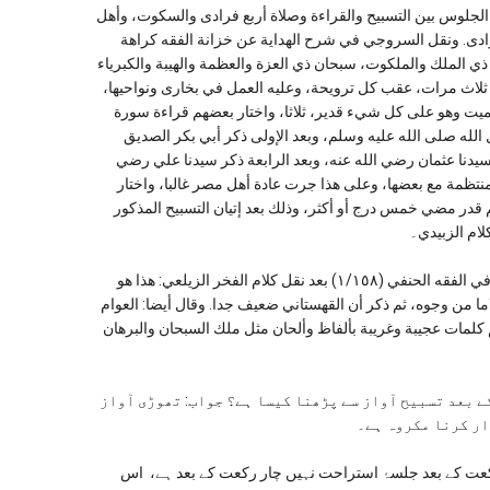
 (٣/٦٩٧): ثم هم مخيرون في حالة الجلوس بين التسبيح والقراءة وصلاة أربع فرادى والسكوت، وأهل
ادى. ونقل السروجي في شرح الهداية عن خزانة الفقه كراهة
ي الملك والملكوت، سبحان ذي العزة والعظمة والهيبة والكبرياء
ثلاث مرات، عقب كل ترويحة، وعليه العمل في بخارى ونواحيها،
 ويميت وهو على كل شيء قدير، ثلاثا، واختار بعضهم قراءة سورة
 الله صلى الله عليه وسلم، وبعد الإولى ذكر أبي بكر الصديق
ر سيدنا عثمان رضي الله عنه، وبعد الرابعة ذكر سيدنا علي رضي
 منتظمة مع بعضها، وعلى هذا جرت عادة أهل مصر غالبا، واختار
م قدر مضي خمس درج أو أكثر، وذلك بعد إتيان التسبيح المذكور
لام الزبيدي۔
ولكن قال مجيزنا ومحبنا والي هرات الشيخ نور أحمد إسلام جار في المتين في الفقه الحنفي (١/١٥٨) بعد نقل كلام الفخر الزيلعي: هذا هو
اما من وجوه، ثم ذكر أن القهستاني ضعيف جدا. وقال أيضا: العوام
كلمات عجيبة وغريبة بألفاظ وألحان مثل ملك السبحان والبرهان
 کی ہر چار رکعت کے بعد تسبیح آواز سے پڑھنا کیسا ہے؟ جواب: تھوڑی آواز
ار کرنا مکروہ ہے۔
محمود حسن الجنجوهي في فتاوى محموديه (١١/٤٢٥): دو رکعت کے بعد جلسۂ استراحت نہیں چار رکعت کے بعد ہے، اس