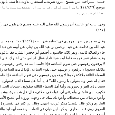
جلسۂ استراحت میں تسبیح ، درود شریف، استغفار، تلاوت دعا سب باتوں 
موضع (١١/٤٣٦): تاہم ایسے لوگوں کو نرمی اور شفقت سے سم
اجتناب ضروری ہے۔
وفي الباب عن عائشة أن رسول الله صلى الله عليه وسلم كان يقول في ر
(٤٨٧)۔
وقال محمد بن نصر المروزي في
عبد الله بن قدامة، عن عبد الرحمن بن عبد الله بن دينار، عن أبيه، عن عب
جاء والصلاة قائمة، ونفر ثلاثة جالسون، أحدهم أبو جحش الليثي، فقال: قو
وفيه: فقام عمر فوجه، فلما أبعد شيئا ناداه فقال: اجلس حتى أخبرك بغنى 
لا يرفعون رءوسهم حتى تقوم الساعة، فإذا قامت الساعة رفعوا رءوسهم ثم قال
ملائكة سجودا لا يرفعون رءوسهم حتى تقوم الساعة، فإذا قامت الساعة رفعو
السماء الثالثة ملائكة ركوعا لا يرفعون رءوسهم حتى تقوم الساعة، فإذا ق
فقال له عمر: وما يقولون يا رسول الله؟ قال: أما أهل سماء الدنيا فيقولون:
سبحان ذي العز والجبروت، وأما أهل السماء الثالثة فيقولون: سبحان الحي ا
فكيف الذي علمتني وأمرتني أن أقوله في صلاتي، قال: قل هذه مرة، وهذه م
الفروي روى عنه البخاري، وذكره ابن حبان في الثقات، وضعفه أبو داود والنس
أنه ذهب بصره فربما لقن وكتبه صحيحة، وقال مرة: هو مضطرب. وشيخه عبد 