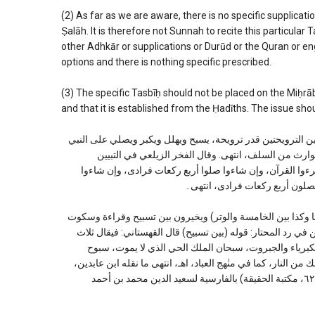
(2) As far as we are aware, there is no specific supplicat
Ṣalāh. It is therefore not Sunnah to recite this particular 
other Adhkār or supplications or Durūd or the Quran or eng
options and there is nothing specific prescribed.
(3) The specific Tasbīḥ should not be placed on the Miḥrāb 
and that it is established from the Ḥadīths. The issue s
ما صلى ترويحة قعد بين الترويحتين قدر ترويحة، يسبح ويهلل ويكبر ويصلي على النبي
وارث من السلف، انتهى. وقال الفخر الزيلعي في التبيين
 قرءوا القرآن، وإن شاءوا صلوا أربع ركعات فرادى، وإن شاءوا
صلون أربع ركعات فرادى، انتهى۔
دبا (بين كل أربعة بقدرها وكذا بين الخامسة والوتر) ويخيرون بين تسبيح وقراءة وسكوت
 في رد المحتار: قوله (بين تسبيح) قال القهستاني: فيقال ثلاث
برياء والجبروت، سبحان الملك الحي الذي لا يموت، سبوح
 من النار، كما في منٰهج العباد، اهـ، انتهى ما نقله ابن عابدين،
وهو في جامع الرموز (ص ١٢١) للقهستاني عن مناهج العباد إلى المعاد (ص ٦٢، مكتبة الحقيقة) بالفارسية لسعيد الدين محمد بن أحمد