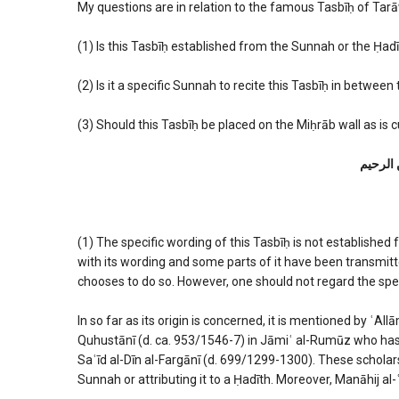
My questions are in relation to the famous Tasbīḥ of Tar
(1) Is this Tasbīḥ established from the Sunnah or the Ḥadīth
(2) Is it a specific Sunnah to recite this Tasbīḥ in betwee
(3) Should this Tasbīḥ be placed on the Miḥrāb wall as is
 الرحیم
(1) The specific wording of this Tasbīḥ is not establishe
with its wording and some parts of it have been transmitt
chooses to do so. However, one should not regard the spe
In so far as its origin is concerned, it is mentioned by ʿ
Quhustānī (d. ca. 953/1546-7) in Jāmiʿ al-Rumūz who has 
Saʿīd al-Dīn al-Fargānī (d. 699/1299-1300). These scholar
Sunnah or attributing it to a Ḥadīth. Moreover, Manāhij al-