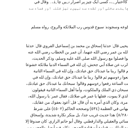
کااختیارہے، كسی ایک چیز پر اصرار نہیں چاہئے۔ وقال في
جھانا چاہئے، سختی اور تشدد سے نہیں، نیز فتنہ اور فساد سے
كوعه وسجوده: سبوح قدوس رب الملائكة والروح، رواه مسلم
 تعظيم قدر الصلاة (٢٥٦): حدثنا محمد بن يحيى قال: حدثنا إسحاق بن محمد بن إسماعيل الفروي قال: حدثنا
د الله بن عمر رضي الله عنهما، أن عمر بن الخطاب رضي الله عنه
موا فصلوا مع رسول الله صلى الله عليه وسلم، وذكر الحديث،
الرب عن صلاة أبي جحش، إن لله في السماء الدنيا ملائكة خشوعا
وا: ربنا ما عبدناك حق عبادتك، وإن لله في السماء الثانية
ا رءوسهم ثم قالوا: ربنا ما عبدناك حق عبادتك، وإن لله في
امت الساعة رفعوا رءوسهم وقالوا: سبحانك ما عبدناك حق عبادتك،
 سبحان ذي الملك والملكوت، وأما أهل السماء الثانية فيقولون:
لذي لا يموت، فقلها يا عمر في صلاتك، فقال عمر: يا رسول الله،
رة، وكان الذي أمره به أن قال: قل: أعوذ بعفوك من عقابك،
وأعوذ برضاك من سخطك، وأعوذ بك منك جل وجهك. ورواه أبو الشيخ الأصبهاني في العظمة (٥٣٤) وصححه الحاكم (٤٥٠٢) على شرط
البخاري ولكن قال الذهبي: منكر غريب، انتهى. وقال ابن كثير في تفسيره (٨/٢٨٠): هذا حديث غريب جدا، بل منكر نكارة شديدة، وإسحاق
ائي والعقيلي والدارقطني. وقال أبو حاتم الرازي: كان صدوقا إلا
الملك بن قدامة أبو قتادة الجمحي تكلم فيه أيضا، والعجب من