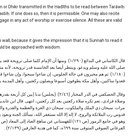
ion or Dhikr transmitted in the Ḥadīths to be read between Tarāwīḥ
Tasbīḥ. If one does so, then it is permissible. One may also recite
age in any act of worship or exercise silence. All these are valid
wall, because it gives the impression that it is Sunnah to read it
hould be approached with wisdom.
قال الكاساني في البدائع (١/٢٩٠): ومنها أن الإمام كل
صلى الله عليه وسلم ويدعو، وينتظر أيضا بعد الخامسة قدر ترويحة، لأنه مت
(١/١٨٠): ثم هم مخيرون في حالة الجلوس، إن شاءوا سبحوا، وإن شاءوا
قعدوا ساكتين، وأهل مكة يطوفون أسبوعا ويصلون ركعتين، وأهل المدينة ي
وقال الحصكفي في الدر المختار (٢/٤٦): (يجلس) ن
وصلاة فرادى، نعم تكره صلاة ركعتين بعد كل ركعتين، انتهى. قال ابن عابدين
مرات: سبحان ذي الملك والملكوت، سبحان ذي العزة والعظمة والقدرة والك
قدوس رب الملائكة والروح، لا إله إلا الله نستغفر الله، نسألك الجنة ونعوذ بك
الفرغاني الصوفي المتوفى سنة ٦٩٩ه، كما في هدية العارفين (٢/١٣٩)۔