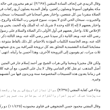
وقال الزبيدي في إتحاف السادة المتقين
مكة يطوفون أسبوعا ويصلون ركعتين، وأهل المدينة يصلون أربع ركعات فر
الصلاة منفردا بين كل شفعين، واختار بعض أصحابنا في التسبيحات: سبحان ذ
والجبروت، سبحان الحي الذي لا يموت، سبوح قدوس رب الملائكة والروح، 
واختار بعضهم لا إله إلا الله وحده لا شريك له، له الملك وله الحمد، يحيي
الإخلاص ثلاثا، واختار بعضهم في أول الأولى ذكر الصلاة والسلام على رسول
رضي الله عنه، وبعد الثانية ذكر سيدنا عمر رضي الله عنه، وبعد الثالثة ذك
الله عنه، وبعد الخامسة الكلمات المؤذنة بالاختتام، كل ذلك بالفاظ متنوعة
مشايخنا السادة النقشبندية التحلق بعد كل ترويحة للمراقبة بين يدي شيخه
ثلاث مرات، ثم يقومون إلى الترويحة الأخرى، وهذا أحسن ما رأيناه، انتهى ك
أصل المذهب. ثم نقل كلام الشامي وقال: لا يدل على التعيين، مع أن فيه كل
في زماننا يعدون هذه التسبيحات المخصوصة سنة ويزيدون فيها من أنفسهم 
وغيره۔
وجاء في كفاية المفتي (٣/٣٩٤): سوال: نماز تراویح
سے پڑھنا جب کہ اس پر اصرار والتزام نہ ہو جائز ہے۔ جہر پر اصر
وقال المفتي 