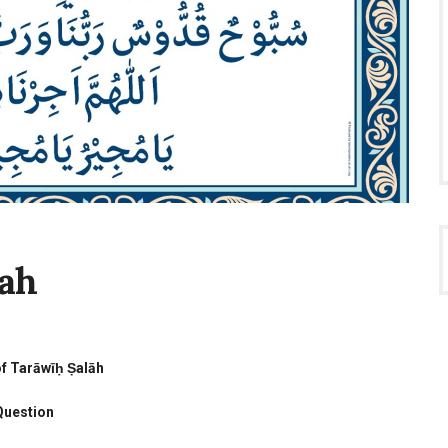
lah
f Tarāwīḥ Ṣalāh
Question