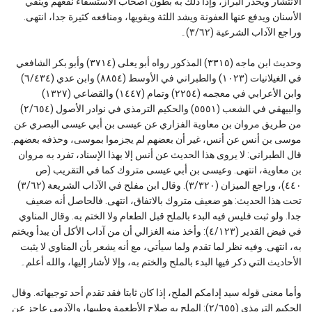
الانتشار ويحدر البراز، وإذا دلك به بطون أصحاب الاستسقاء نفعهم وينقي
الأسنان ويدفع عنها العفونة ويشد اللثة ويقويها، ومنافعه كثيرة جدا، انتهى.
وراجع الآداب الشرعية (٣/٦٢)۔
وحديث ابن ماجه (٣٣١٥) المذكور رواه أبو يعلى (٣٧١٤) وأبو بكر الشافعي
في الغيلانيات (١٠٢٣) والطبراني في الأوسط (٨٨٥٤) وابن عدي (٦/٤٣٤)
وابن الأعرابي في معجمه (٢٢٥٤) وتمام (١٤٤٧) والقضاعي (١٣٢٧)
والبيهقي في الشعب (٥٥٥١) والحكيم الترمذي في نوادر الأصول (٢/٦٥٤)
من طريق مروان بن معاوية الفزاري عن عيسى بن أبي عيسى البصري عن
موسى بن أنس عن أنس، غير أن بعضهم لم يجزموا بموسى، وحذفه بعضهم.
قال الطبراني: لا يروى هذا الحديث عن أنس إلا بهذا الإسناد، تفرد به مروان
بن معاوية، انتهى. وعيسى بن أبي عيسى متروك كما في التقريب (ص
٤٤٠)، وراجع الميزان (٣/٣٢٠). وقال ابن مفلح في الآداب الشريعة (٣/٦٢)
تحت هذا الحديث: هو ضعيف متروك بالاتفاق، انتهى. فالحاصل أنه ضعيف
جدا. ولو ثبت فليس فيه البدء بالملح قبل الطعام ولا الختم به. وقال المناوي
في فيض القدير (٤/١٢٣): وأخذ منه الغزالي أن من آداب الأكل أن يبدأ ويختم
به، انتهى. وفيه نظر لما تقدم ولما سيأتي، مع أنه يشعر بأن المناوي لا يثبت
الأحاديث التي ذكر فيها البدء بالملح والختم به، وإلا لأشار إليها، والله أعلم۔
وأما معنى قوله سيد إدامكم الملح، إذا كان ثابتا فقد تقدم أحد توجيهاته. وقال
الحكيم الترمذي (٢/٦٥٥): الملح به صلاح الأطعمة وطيبها، والآدمي عاجز عن