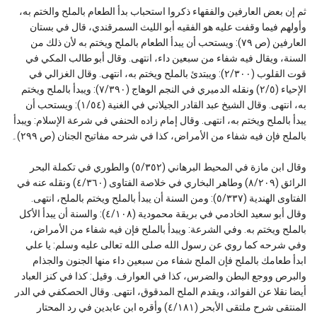
ثم إن بعض العارفين والفقهاء ذكروا استحباب بدأ الطعام بالملح والختم به،
وأولهم فيما وقفت عليه هو الفقيه أبو الليث السمرقندي، قال في بستان
العارفين (ص ٧٩): ويستحب أن يبدأ الطعام بالملح ويختم به لأن ذلك من
السنة، ويقال فيه شفاء من سبعين داء، انتهى. وقال أبو طالب المكي في
قوت القلوب (٢/٣٠٠): ويبتدئ بالملح ويختم به، انتهى. وقال الغزالي في
الإحياء (٢/٥) ونقله الدميري في النجم الوهاج (٧/٣٩٠): ويبدأ بالملح ويختم
به، انتهى. وقال الشيخ عبد القادر الجيلاني في الغنية (١/٥٤): ويستحب أن
يبدأ بالملح ويختم به، انتهى. وقال إمام زاده الحنفي في شرعة الإسلام: ويبدأ
بالملح فإن فيه شفاء من الأمراض، كذا في شرحه مفاتيح الجنان (ص ٢٩٩)۔
وقال ابن مازة في المحيط البرهاني (٥/٣٥٢) والطوري في تكملة البحر
الرائق (٨/٢٠٩) وطاهر البخاري في خلاصة الفتاوى (٤/٣٦٠) ونقله عنه في
الفتاوى الهندية (٥/٣٣٧): ومن السنة أن يبدأ بالملح ويختم بالملح، انتهى.
وقال أبو سعيد الخادمي في بريقة محمودية (٤/١٠٨): والسنة أن يبدأ الأكل
بالملح ويختم به. وفي الشرعة: ويبدأ بالملح فإن فيه شفاء من الأمراض،
وفي شرحه كما روي عن رسول الله صلى الله تعالى عليه وسلم: يا علي
ابدأ طعامك بالملح فإن الملح شفاء من سبعين داء منها الجنون والجذام
والبرص ووجع البطن والضرس، كذا في العوارف. وقيل: كذا في كنز العباد
أيضا نقلا عن الفوائد، ويقدم الملح المدقوق، انتهى. وقال الحصكفي في الدر
المنتقى شرح ملتقى الأبحر (٤/١٨١) وأقره ابن عابدين في رد المحتار