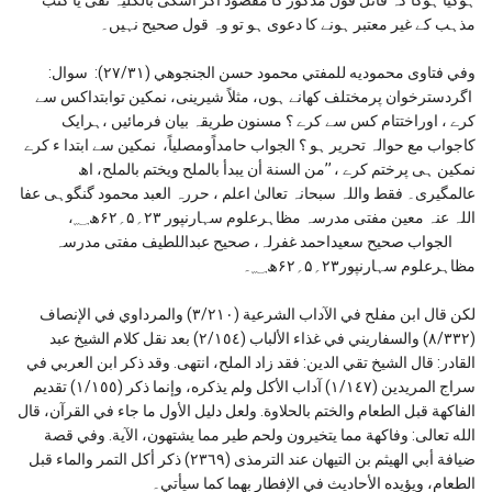
مذہب کے غیر معتبر ہونے کا دعوی ہو تو وہ قول صحیح نہیں۔
وفي فتاوى محموديه للمفتي محمود حسن الجنجوهي (٢٧/٣١): سوال:
اگردسترخوان پرمختلف کھانے ہوں، مثلاً شیرینی، نمکین توابتداکس سے
کرے ، اوراختتام کس سے کرے ؟ مسنون طریقہ بیان فرمائیں ،ہرایک
کاجواب مع حوالہ تحریر ہو ؟ الجواب حامداًومصلیاً، نمکین سے ابتدا ء کرے
نمکین ہی پرختم کرے ، ’’من السنة أن یبدأ بالملح ویختم بالملح، اھ
عالمگیری۔ فقط واللہ سبحانہ تعالیٰ اعلم ، حررہ العبد محمود گنگوہی عفا
اللہ عنہ معین مفتی مدرسہ مظاہرعلوم سہارنپور ۲۳؍۵؍۶۲ھ؁،
الجواب صحیح سعیداحمد غفرلہ، صحیح عبداللطیف مفتی مدرسہ
مظاہرعلوم سہارنپور۲۳؍۵؍۶۲ھ؁۔
لكن قال ابن مفلح في الآداب الشرعية (٣/٢١٠) والمرداوي في الإنصاف
(٨/٣٣٢) والسفاريني في غذاء الألباب (٢/١٥٤) بعد نقل كلام الشيخ عبد
القادر: قال الشيخ تقي الدين: فقد زاد الملح، انتهى. وقد ذكر ابن العربي في
سراج المريدين (١/١٤٧) آداب الأكل ولم يذكره، وإنما ذكر (١/١٥٥) تقديم
الفاكهة قبل الطعام والختم بالحلاوة. ولعل دليل الأول ما جاء في القرآن، قال
الله تعالى: وفاكهة مما يتخيرون ولحم طير مما يشتهون، الآية. وفي قصة
ضيافة أبي الهيثم بن التيهان عند الترمذى (٢٣٦٩) ذكر أكل التمر والماء قبل
الطعام، ويؤيده الأحاديث في الإفطار بهما كما سيأتي۔