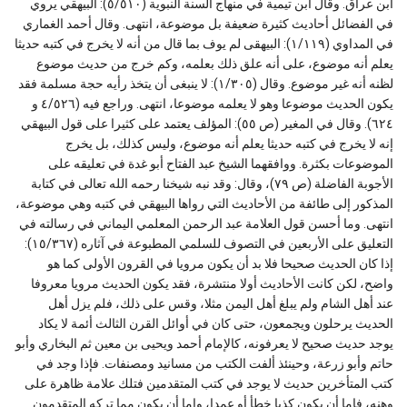
ابن عراق. وقال ابن تيمية في منهاج السنة النبوية (٥/٥١٠): البيهقي يروي
في الفضائل أحاديث كثيرة ضعيفة بل موضوعة، انتهى. وقال أحمد الغماري
في المداوي (١/١١٩): البيهقى لم يوف بما قال من أنه لا يخرج في كتبه حديثا
يعلم أنه موضوع، على أنه علق ذلك بعلمه، وكم خرج من حديث موضوع
لظنه أنه غير موضوع. وقال (١/٣٠٥): لا ينبغى أن يتخذ رأيه حجة مسلمة فقد
يكون الحديث موضوعا وهو لا يعلمه موضوعا، انتهى. وراجع فيه (٤/٥٢٦ و
٦٢٤). وقال في المغير (ص ٥٥): المؤلف يعتمد على كثيرا على قول البيهقي
إنه لا يخرج في كتبه حديثا يعلم أنه موضوع، وليس كذلك، بل يخرج
الموضوعات بكثرة. ووافقهما الشيخ عبد الفتاح أبو غدة في تعليقه على
الأجوبة الفاضلة (ص ٧٩)، وقال: وقد نبه شيخنا رحمه الله تعالى في كتابة
المذكور إلى طائفة من الأحاديث التي رواها البيهقي في كتبه وهي موضوعة،
انتهى. وما أحسن قول العلامة عبد الرحمن المعلمي اليماني في رسالته في
التعليق على الأربعين في التصوف للسلمي المطبوعة في آثاره (١٥/٣٦٧):
إذا كان الحديث صحيحا فلا بد أن يكون مرويا في القرون الأولى كما هو
واضح، لكن كانت الأحاديث أولا منتشرة، فقد يكون الحديث مرويا معروفا
عند أهل الشام ولم يبلغ أهل اليمن مثلا، وقس على ذلك، فلم يزل أهل
الحديث يرحلون ويجمعون، حتى كان في أوائل القرن الثالث أئمة لا يكاد
يوجد حديث صحيح لا يعرفونه، كالإمام أحمد ويحيى بن معين ثم البخاري وأبو
حاتم وأبو زرعة، وحينئذ ألفت الكتب من مسانيد ومصنفات. فإذا وجد في
كتب المتأخرين حديث لا يوجد في كتب المتقدمين فتلك علامة ظاهرة على
وهنه، فإما أن يكون كذبا خطأ أو عمدا، وإما أن يكون مما تركه المتقدمون