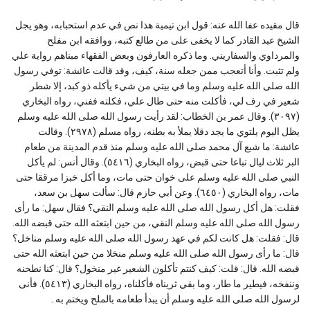
قال مقيده عفا الله عنه: قول ابن تيمية هذا نص في عدم استحبابه، وهو يجل
الشيخ عبد القادر كما لا يخفى على من طالع كتبه، ووافقه ابن مفلح
والمرداوي والسفاريني. وما ذكره العارفون وبعض الفقهاء مبناهم رواية علي
ولم تثبت. وأنا أتعجب ممن جعله سنة، كيف، وقد قالت عائشة: توفي رسول
الله صلى الله عليه وسلم وما في بيتي من شيء يأكله ذو كبد، إلا شطر
شعير في رف لي، فأكلت منه حتى طال علي، فكلته ففني، رواه البخاري
(٣٠٩٧). وقال عمر بن الخطاب: لقد رأيت رسول الله صلى الله عليه وسلم
يظل اليوم يلتوي ما يجد دقلا يملأ به بطنه، رواه مسلم (٢٩٧٨). وقالت
عائشة: ما شبع آل محمد صلى الله عليه وسلم منذ قدم المدينة من طعام
البر ثلاث ليال تباعا حتى قبض، رواه البخاري (٥٤١٦). وقال أنس: لم يأكل
النبي صلى الله عليه وسلم على خوان حتى مات، وما أكل خبزا مرققا حتى
مات، رواه البخاري (٦٤٥٠). وعن أبي حازم قال: سألت سهل بن سعد،
فقلت: هل أكل رسول الله صلى الله عليه وسلم النقي؟ فقال سهل: ما رأى
رسول الله صلى الله عليه وسلم النقي، من حين ابتعثه الله حتى قبضه الله.
قال: فقلت: هل كانت لكم في عهد رسول الله صلى الله عليه وسلم مناخل؟
قال: ما رأى رسول الله صلى الله عليه وسلم منخلا من حين ابتعثه الله حتى
قبضه الله. قال: قلت: كيف كنتم تأكلون الشعير غير منخول؟ قال: كنا نطحنه
وننفخه، فيطير ما طار، وما بقي ثريناه فأكلناه، رواه البخاري (٥٤١٣). فأنى
لرسول الله صلى الله عليه وسلم أن يبدأ طعامه بالملح ويختم به۔