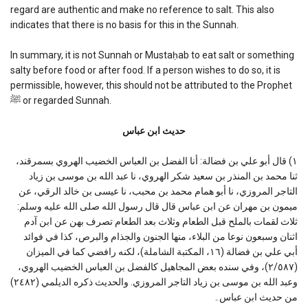
regard are authentic and make no reference to salt. This also
indicates that there is no basis for this in the Sunnah.
In summary, it is not Sunnah or Mustaḥab to eat salt or something
salty before food or after food. If a person wishes to do so, it is
permissible, however, this should not be attributed to the Prophet
ﷺ or regarded Sunnah.
حديث ابن عباس
١) قال أبو علي بن فضالة: أنا الفضل بن العباس الخضيب الهروي بسمرقند،
ثنا محمد بن المنذر بن سعيد شكر الهروي، نا عبد الله بن موسى بن زياد
التاجر المروزي، نا أبو همام محمد بن محبب، نا عيسى بن خالد الرقي، عن
ميمون بن مهران عن ابن عباس قال قال رسول الله صلى الله عليه وسلم:
ثلاث لقمات بالملح قبل الطعام وثلاث بعد الطعام تصرف بهن عن ابن آدم
اثنان وسبعون نوعا من البلاء، منها الجنون والجذام والبرص، كذا في فوائد
أبي علي بن فضالة (١٦، المكتبة الشاملة)، لكنه رافضي كما في الميزان
(٢/٥٨٧)، وفي سنده بعض المجاهيل كالفضل بن العباس الخضيب الهروي،
وعبد الله بن موسى بن زياد التاجر المروزي. والحديث ذكره الديلمي (٢٤٨٢)
من حديث ابن عباس۔