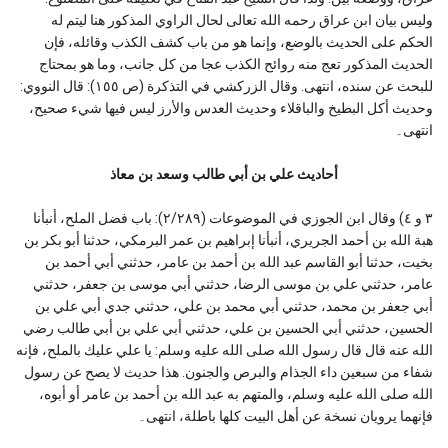
وليس بيان ابن عراق رحمه الله تعالى لحال الراوي المذكور هنا ليتم له
الحكم على الحديث بالوضع، وإنما هو من باب كشف الكذب وقائله، فإن
الحديث المذكور تعج منه روائح الكذب عجا من كل جانب، وما هو بمحتاج
للبحث عن سنده، انتهى. وقال الزركشي في التذكرة (ص ١٥٥): قال النووي:
وحديث أكل البطيخ والباقلاء وحديث العدس والأرز ليس فيها شيء صحيح،
انتهى۔
أحاديث علي بن أبي طالب وسعد بن معاذ
٣ و ٤) وقال ابن الجوزي في الموضوعات (٢/٢٨٩): باب فضل الملح، أنبأنا
هبة الله بن أحمد الجريري، أنبأنا إبراهيم بن عمر البرمكي، حدثنا أبو بكر بن
بخيت، حدثنا أبو القاسم عبد الله بن أحمد بن عامر، حدثني أبي أحمد بن
عامر، حدثني علي بن موسى الرضا، حدثني أبي موسى بن جعفر، حدثني
أبي جعفر بن محمد، حدثني أبي محمد بن علي، حدثني جدي أبي علي بن
الحسين، حدثني أبي الحسين بن علي، حدثني أبي علي بن أبي طالب رضي
الله عنه قال قال رسول الله صلى الله عليه وسلم: يا علي عليك بالملح، فإنه
شفاء من سبعين داء الجذام والبرص والجنون. هذا حديث لا يصح عن رسول
الله صلى الله عليه وسلم، والمتهم به عبد الله بن أحمد بن عامر أو أبوه،
فإنهما يرويان نسخة عن أهل البيت كلها باطلة، انتهى۔