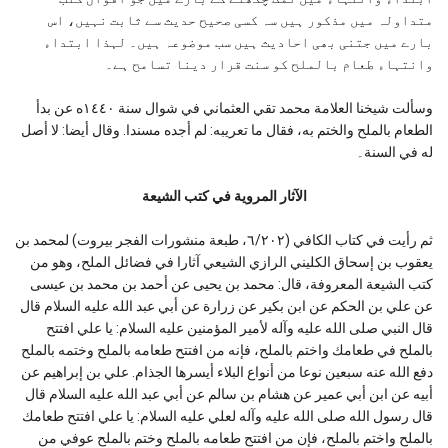
متداولہ میں مذکور ہیں سہ کسی صحیح حدیث سے ثابت نہیں، اس
بارے میں جتنی بھی احادیث ہیں سب موضوعہ ہیں۔ لہذا ابتداء
وانتہاء طعام بالملح کو سنت قرار دینا تسامح ہے۔
وسألت شيخنا العلامة محمد تقي العثماني في شوال سنة ١٤٤٠ه عن بدأ
الطعام بالملح والختم به، فقال ما تعريبه: لم أجده مسندا. وقال أيضا: لا أصل
له في السنة۔
الآثار المروية في كتب الشيعة
ثم رأيت في كتاب الكافي (٦/٢٠٢، طبعة منشورات الفجر بيروت) لمحمد بن
يعقوب بن إسحاق الكليني الرازي الشيعي آثارا في فضائل الملح، وهو من
كتب الشيعة المعروفة، قال: محمد بن يحيى عن أحمد بن محمد بن عيسى
عن علي بن الحكم عن ابن بكير عن زرارة عن أبي عبد الله عليه السلام قال
قال النبي صلى الله عليه وآله لأمير المؤمنين عليه السلام: يا علي افتتح
بالملح في طعامك واختم بالملح، فإنه من افتتح طعامه بالملح وختمه بالملح
دفع الله عنه سبعين نوعا من أنواع البلاء أيسرها الجذام. علي بن إبراهيم عن
أبيه عن ابن أبي عمير عن هشام بن سالم عن أبي عبد الله عليه السلام قال
قال رسول الله صلى الله عليه وآله لعلي عليه السلام: يا علي افتتح طعامك
بالملح واختم بالملح، فإن من افتتح طعامه بالملح وختم بالملح عوفي من