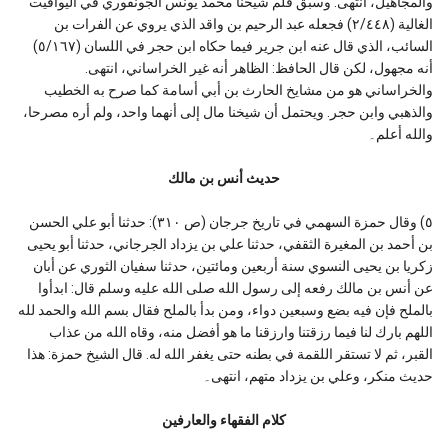
والمجاهيل، انتهى. وسبق قلم شيخنا محمد يونس الجونفوري في اليواقيت
الغالية (٢/٤٤٨) فجعله عبد الرحيم بن واقد الذي يروي عن الفرات بن
السائب، الذي قال عنه ابن جرير فيما حكاه ابن حجر في اللسان (٥/١٦٧)
أنه مجهول، لكن قال الحافظ: الظاهر أنه غير الخراساني، انتهى.
والخراساني هو من مشايخ الحارث بن أبي أسامة كما صرح به الخطيب
والذهبي وابن حجر. ويحتمل أن شيخنا مال إلى أنهما واحد، ولم أره مصرحا،
والله أعلم۔
حديث أنس بن مالك
٥) وقال حمزة السهمي في تاريخ جرجان (ص ٣١٠): حدثنا أبو علي الحسن
بن أحمد بن المغيرة الثقفي، حدثنا علي بن يزداد الجرجاني، حدثنا أبو يحيى
زكريا بن يحيى النسوي سنة أربعين ومائتين، حدثنا سفيان الثوري عن أبان
عن أنس بن مالك رفعه إلى رسول الله صلى الله عليه وسلم قال: ابدأوا
بالملح فإن فيه بضع وسبعين دواء، ومن بدأ بالملح فقال بسم الله والحمد لله
اللهم بارك لنا فيما رزقتنا وارزقنا ما هو أفضل منه، وقاه الله من عذاب
القبر، ثم لا تستقر اللقمة في بطنه حتى يغفر الله له. قال الشيخ حمزة: هذا
حديث منكر، وعلي بن يزداد متهم، انتهى۔
كلام الفقهاء والعارفين