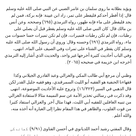
ويؤيد بطلانه ما روی سلمان بن عامر الضبي عن النبي صلى الله عليه وسلم
قال: إذا أفطر أحدكم فليفطر على تمر، زاد ابن عيينة: فإنه بركة، فمن لم
يجد فليفطر على ماء فإنه طهور، رواه الترمذي (٦۹٥) وصححه. وعن أنس
بن مالك قال: كان النبي صلى الله عليه وسلم يفطر قبل أن يصلي على
رطبات، فإن لم تكن رطبات فتميرات، فإن لم تكن تميرات حسا حسوات من
ماء، رواه الترمذي (٦۹٦) وحسنه وقال: وروي أن رسول الله صلى الله عليه
وسلم كان يفطر في الشتاء على تمرات وفي الصيف على الماء، انتهی،
وفي الباب أحادیث كثیرة أخرجها غیر واحد، والحدیث الذي أشار إلیه الترمذي
أخرجه ابن خزیمة في صحیحه (۲۰٦٥)۔
وظني أن مرجع أبي طالب المكي والغزالي وعبد القادري الجيلاني وكذا
فقهاءنا الحنفية هو الفقيه أبو الليث السمرقندي، وهو فقيه جليل القدر لكن
قال الذهبي في السير (١٦/٣٢٣): وتروج عليه الأحاديث الموضوعة، انتهى.
وقد ذكرت في رسالتي تحذير الأمة عن سم النميمة مثالا لاستفادة الغزالي
من تنبيه الغافلين للفقيه أبي الليث، فهذا مثال آخر. والغزالي استفاد كثيرا
من قوت القلوب، والظاهر في هذا المقام نظرا إلى العبارة أنه أخذه منه،
والله أعلم۔
وقال المفتي رشيد أحمد اللديانوي في أحسن الفتاوى (٩/٩١): کھانے کی
ابتداء وانتہاء میں نمک چکھنے کے بارے میں جو اقوال کتب