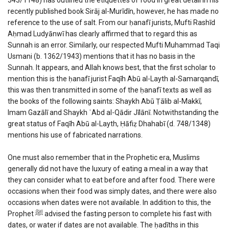
recently published book Sirāj al-Murīdīn, however, he has made no
reference to the use of salt. From our ḥanafī jurists, Mufti Rashīd
Aḥmad Ludyānwī has clearly affirmed that to regard this as
Sunnah is an error. Similarly, our respected Mufti Muhammad Taqi
Usmani (b. 1362/1943) mentions that it has no basis in the
Sunnah. It appears, and Allah knows best, that the first scholar to
mention this is the ḥanafī jurist Faqīh Abū al-Layth al-Samarqandī,
this was then transmitted in some of the ḥanafī texts as well as
the books of the following saints: Shaykh Abū Ṭālib al-Makkī,
Imam Gazālī
and
Shaykh ʿAbd al-Qādir Jīlānī. Notwithstanding the
great status of Faqīh Abū al-Layth, Ḥāfiẓ Dhahabī (d. 748/1348)
mentions his use of fabricated narrations.
One must also remember that in the Prophetic era, Muslims
generally did not have the luxury of eating a meal in a way that
they can consider what to eat before and after food. There were
occasions when their food was simply dates, and there were also
occasions when dates were not available. In addition to this, the
Prophet ﷺ advised the fasting person to complete his fast with
dates, or water if dates are not available. The ḥadīths in this