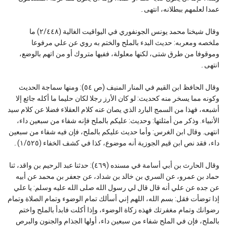
عمدا لعلمهم ببطلانه، انتهى۔
وقال شيخنا محمد يونس الجونفوري في اليواقيت الغالية (٢/٤٤٨) ما
ملخصه ومعربه: حديث البدء بالملح والختم به روي عن علي مرفوعا
وموقوفا من طرق شتى، لكنها معلولة، ففيها متروك أو من اتهم بالوضع،
انتهى۔
وقال الحافظ ابن القيم في المنار المنيف (ص ٥٤): ومنها سماجة الحديث
وكونه مما يسخر منه كحديث: لو كان الأرز رجلا لكان حليما ما أكله جائع إلا
أشبعه، فهذا من السمج البارد الذي يصان عنه كلام العقلاء فضلا عن كلام سيد
الأنبياء. وذكر من أمثلتها: وحديث: عليكم بالملح فإنه شفاء من سبعين داء،
انتهى. وقال ابن الغرس: وأما حديث عليكم بالملح، فإن فيه شفاء من سبعين
داء، فقد نص ابن قيم الجوزية أنه موضوع، كذا في كشف الخفاء (١/٥٢٥)۔
وقال الحارث بن أبي أسامة في مسنده (٤٦٩): حدثنا عبد الرحيم بن واقد، ثنا
حماد بن عمرو، عن السري بن خالد بن شداد، عن جعفر بن محمد عن أبيه
عن جده عن علي أنه قال قال لي رسول الله صلى الله عليه وسلم: يا علي
إذا توضأت فقل: بسم الله، اللهم إني أسألك تمام الوضوء وتمام الصلاة وتمام
رضوانك وتمام مغفرتك فهذه زكاة الوضوء، وإذا أكلت فابدأ بالملح واختم
بالملح، فإن في الملح شفاء من سبعين داء، أولها الجذام والجنون والبرص