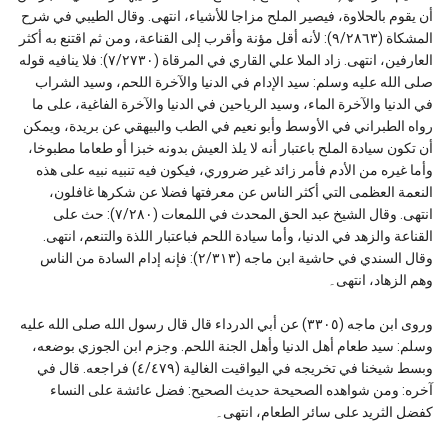
أن يقوم بالحلاوة، فيصير الملح مزاجا للأشياء، انتهى. وقال الطيبي في شرح
المشكاة (٩/٢٨٦٣): لأنه أقل مؤنة وأقرب إلى القناعة، ومن ثم اقتنع به أكثر
العارفين، انتهى. زاد الملا علي القاري في المرقاة (٧/٢٧٣٠): فلا ينافيه قوله
صلى الله عليه وسلم: سيد الإدام في الدنيا والآخرة اللحم، وسيد الشراب
في الدنيا والآخرة الماء، وسيد الرياحين في الدنيا والآخرة الفاغية، على ما
رواه الطبراني في الأوسط وأبو نعيم في الطب والبيهقي عن بريدة، ويمكن
أن تكون سيادة الملح باعتبار أنه لا يلذ العيش بدونه خبزا أو طعاما مطبوخا،
وأما غيره من الأدم فأمر زائد غير ضروري، فيكون فيه تنبيه نبيه على هذه
النعمة العظمى التي أكثر الناس عن معرفتها فضلا عن شكرها غافلون،
انتهى. وقال الشيخ عبد الحق المحدث في اللمعات (٧/٢٨٠): حث على
القناعة والزهد في الدنيا، وأما سيادة اللحم فباعتبار اللذة والتنعم، انتهى.
وقال السندي في حاشية ابن ماجه (٢/٣١٣): فإنه إدام السادة من الناس
وهم الزهاد، انتهى۔
وروى ابن ماجه (٣٣٠٥) عن أبي الدرداء قال قال رسول الله صلى الله عليه
وسلم: سيد طعام أهل الدنيا وأهل الجنة اللحم. وجزم ابن الجوزي بوضعه،
وبسط شيخنا في تخريجه في اليواقيت الغالية (٤/٤٧٩) فراجعه. قال في
آخره: ومن شواهده الصحيحة حديث الصحيح: فضل عائشة على النساء
كفضل الثريد على سائر الطعام، انتهى۔