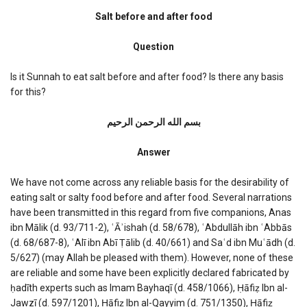
Salt
before
Salt before and after food
and
after
Question
food
Is it Sunnah to eat salt before and after food? Is there any basis
for this?
بسم الله الرحمن الرحیم
Answer
We have not come across any reliable basis for the desirability of
eating salt or salty food before and after food. Several narrations
have been transmitted in this regard from five companions, Anas
ibn Mālik (d. 93/711-2), ʿĀʾishah (d. 58/678), ʿAbdullāh ibn ʿAbbās
(d. 68/687-8), ʿAlī ibn Abī Ṭālib (d. 40/661) and Saʿd ibn Muʿādh (d.
5/627) (may Allah be pleased with them). However, none of these
are reliable and some have been explicitly declared fabricated by
ḥadīth experts such as Imam Bayhaqī (d. 458/1066), Ḥāfiẓ Ibn al-
Jawzī (d. 597/1201), Ḥāfiẓ Ibn al-Qayyim (d. 751/1350), Ḥāfiẓ