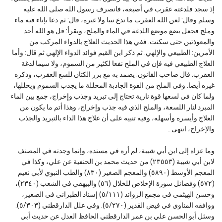
إذ سجد فلدغته عقرب في أصبعه، فانصرف رسول الله صلى الله عليه
وسلم وقال: لعن الله العقرب ما تدع نبيا ولا غيره، قال: ثم دعا بإناء فيه ماء
وملح فجعل يضع موضع اللدغة في الماء والملح، ويقرأ: قل هو الله أحد
والمعوذتين حتى سكنت. ففي هذا الحديث العلاج بالدواء المركب من
الأمرين: الطبيعي والإلهي. ثم ذكر ابن القيم فوائد الدواء الإلهي ثم قال: وأما
العلاج الطبيعي فيه فإن في الملح نفعا لكثير من السموم، ولا سيما لدغة
العقرب. قال صاحب القانون: يضمد به مع بزر الكتان للسع العقرب، وذكره
غيره أيضا. وفي الملح من القوة الجاذبة المحللة ما يجذب السموم ويحللها،
ولما كان في لسعها قوة نارية تحتاج إلى تبريد وجذب وإخراج، جمع بين الماء
المبرد لنار اللسعة، والملح الذي فيه جذب وإخراج، وهذا أتم ما يكون من
العلاج وأيسره وأسهله، وفيه تنبيه على أن علاج هذا الداء بالتبريد والجذب
والإخراج، انتهى۔
وما عزاه إلى ابن أبي شيبة، لم أره في مسنده، وإنما وجدته في المصنف
لابن أبي شيبة (٢٣٥٥٣) من حديث محمد بن الحنفية عن علي، وكذا في
المعجم الأوسط (٥٨٩٠) والمعجم الصغير (٨٣٠) والطب النبوي لأبي نعيم
(٥٧٢) وفضائل سورة الإخلاص للخلال (٥٦) والبيهقي في الشعب (٢٣٤٠)،
وحسن الهيثمي في مجمع الزوائد (٥/١١١) إسناد الطبراني في الصغير،
ووافقه المناوي في فيض القدير (٥/٢٧٠). وفي علل الدارقطني (٥/٣٠٣):
وسئل أبو الحسن علي بن عمر الدارقطني الحافظ العدل عن حديث أبي