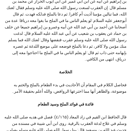
بن إبراهيم عن أبيه عن ابن أبي عمير عن أبي أيوب الخزاز عن محمد بن
مسلم قال: إن العقرب لسعت رسول الله صلى الله عليه وسلم فقال: لعنك
الله، فما تبالين مؤمنا آذيت أم كافرا. ثم دعا بالملح فدلكه فهدت. ثم قال
أبوجعفر عليه السلام: لو يعلم الناس ما في الملح ما بغوا معه درياقا. عدة من
أصحابنا عن أحمد بن أبي عبد الله عن أبيه وعمرو بن إبراهيم جميعا عن خلف
بن حماد عن يعقوب بن شعيب عن أبي عبد الله عليه السلام قال: لدغت
رسول الله صلى الله عليه وسلم عقرب فنفضها وقال: لعنك الله فما يسلم
منك مؤمن ولا كافر، ثم دعا بالملح فوضعه على موضع اللدغة ثم عصره
بإبهامه حتى ذاب ثم قال: لو يعلم الناس ما في الملح ما احتاجوا معه إلى
درياق، انتهى من الكافي۔
الخلاصة
فحاصل الكلام في المقام أن الأحاديث في بدء الطعام بالملح والختم به
موضوعة، والظاهر أنها مما اخترعها الروافض، والله أعلم بحقيقة الأمر۔
فائدة في فوائد الملح وسيد الطعام
قال الحافظ ابن القيم في زاد المعاد (٤/١٦٥): فصل في هديه صلى الله عليه
وسلم في علاج لدغة العقرب بالرقية. روى ابن أبي شيبة في مسنده من
حديث عبد الله بن مسعود قال: بينا رسول الله صلى الله عليه وسلم يصلي،