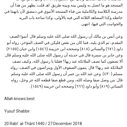
المسجد هو ما اتصل به وليس بينه وبينه طريق. اهـ قلت: يظهر من هذا أن
مدرسة الكلاسة والكاملية من فناء المسجد الأموي في دمشق لأن بابهما في
حائطه وكذا المشاهد الثلاثة التي فيه بالأولى، وكذا ساحة باب البريد
والحوانيت التي فيها، انتهى۔
وعن أنس بن مالك أن رسول الله صلى الله عليه وسلم قال: أتموا الصف
المقدم، ثم الذي يليه، فما كان من نقص فليكن في الصف المؤخر، رواه أبو
داود (٦٧١) والنسائي (٨١٨) وصححه ابن خزيمة (١٥٤٦) وابن حبان (٢١٥٥).
وعن جابر بن سمرة قال في حديثه أن رسول الله صلى الله عليه وسلم قال:
ألا تصفون كما تصف الملائكة عند ربها؟ فقلنا يا رسول الله، وكيف تصف
الملائكة عند ربها؟ قال: يتمون الصفوف الأول ويتراصون في الصف، رواه
مسلم (٤٣٠). وعن عبد الله بن عمر أن رسول الله صلى الله عليه وسلم
قال: من وصل صفا وصله الله، ومن قطع صفا قطعه الله عز وجل، رواه
النسائي (٨١٩) وأبو داود (٦٦٦) وصححه ابن خزيمة (١٥٤٩)۔
Allah knows best
Yusuf Shabbir
20 Rabīʿ al-Thānī 1440 / 27 December 2018