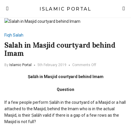
ISLAMIC PORTAL
Fiqh
Salah
Salah in Masjid courtyard behind
Imam
on
By
Islamic Portal
5th February 2019
Comments Off
Salah
in
Ṣalāh in Masjid courtyard behind Imam
Masjid
courtyard
Question
behind
Imam
If a few people perform Ṣalāh in the courtyard of a Masjid or a hall
attached to the Masjid, behind the Imam who is in the actual
Masjid, is their Ṣalāh valid if there is a gap of a few rows as the
Masjid is not full?