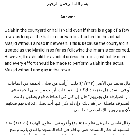
بسم الله الرحمن الرحیم
Answer
Ṣalāh in the courtyard or hall is valid even if there is a gap of a few
rows, as long as the hall or courtyard is attached to the actual
Masjid without a road in between. This is because the courtyard is
treated as the Masjid in so far as following the Imam is concerned.
However, this should be avoided unless there is a justifiable need
and every effort should be made to perform Ṣalāh in the actual
Masjid without any gap in the rows.
قال محمد في الأصل (١/٣٦٢): قلت: أرأيت من صلى الجمعة في الطاقات
أو في السدة هل يجزيه ذلك؟ قال: نعم. قلت: أرأيت من صلى الجمعة في
دار الصيارفة هل يجزيهم؟ قال: إن كان في الطاقات قوم يصلون وكانت
الصفوف متصلة أجزأهم ذلك، وإن لم يكن فيها أحد يصلي فلا تجزيهم صلاتهم
لأن بينهم وبين الإمام طريقا، انتهى۔
وقال قاضي خان في فتاويه (١/٦٥) وأقره في الفتاوى الهندية (١/١٠٩): فناء
المسجد له حكم المسجد حتى لو قام في فناء المسجد واقتدى بالإمام صح