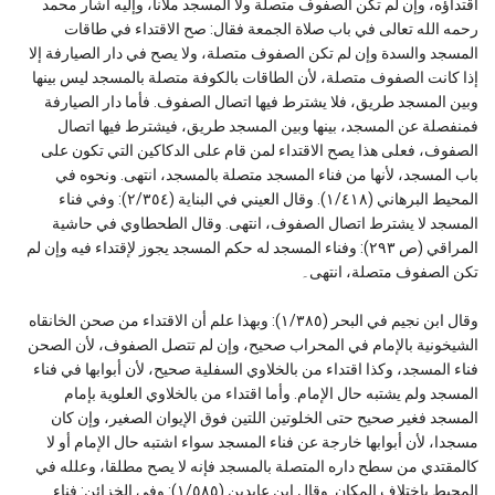
اقتداؤه، وإن لم تكن الصفوف متصلة ولا المسجد ملآنا، وإليه أشار محمد
رحمه الله تعالى في باب صلاة الجمعة فقال: صح الاقتداء في طاقات
المسجد والسدة وإن لم تكن الصفوف متصلة، ولا يصح في دار الصيارفة إلا
إذا كانت الصفوف متصلة، لأن الطاقات بالكوفة متصلة بالمسجد ليس بينها
وبين المسجد طريق، فلا يشترط فيها اتصال الصفوف. فأما دار الصيارفة
فمنفصلة عن المسجد، بينها وبين المسجد طريق، فيشترط فيها اتصال
الصفوف، فعلى هذا يصح الاقتداء لمن قام على الدكاكين التي تكون على
باب المسجد، لأنها من فناء المسجد متصلة بالمسجد، انتهى. ونحوه في
المحيط البرهاني (١/٤١٨). وقال العيني في البناية (٢/٣٥٤): وفي فناء
المسجد لا يشترط اتصال الصفوف، انتهى. وقال الطحطاوي في حاشية
المراقي (ص ٢٩٣): وفناء المسجد له حكم المسجد يجوز لإقتداء فيه وإن لم
تكن الصفوف متصلة، انتهى۔
وقال ابن نجيم في البحر (١/٣٨٥): وبهذا علم أن الاقتداء من صحن الخانقاه
الشيخونية بالإمام في المحراب صحيح، وإن لم تتصل الصفوف، لأن الصحن
فناء المسجد، وكذا اقتداء من بالخلاوي السفلية صحيح، لأن أبوابها في فناء
المسجد ولم يشتبه حال الإمام. وأما اقتداء من بالخلاوي العلوية بإمام
المسجد فغير صحيح حتى الخلوتين اللتين فوق الإيوان الصغير، وإن كان
مسجدا، لأن أبوابها خارجة عن فناء المسجد سواء اشتبه حال الإمام أو لا
كالمقتدي من سطح داره المتصلة بالمسجد فإنه لا يصح مطلقا، وعلله في
المحيط باختلاف المكان. وقال ابن عابدين (١/٥٨٥): وفي الخزائن: فناء