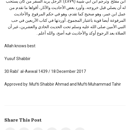
ابن مفلح. وترجم ابن أبي شيبة (٤٨٧٩): الرجل يريد السفر من كان يستحب
له أن يصلي قبل خروجه، وأورد بعض الأحاديث والآثار، أقواها ما تقدم من
عمل ابن عمر، وهو صحيح كما تقدم، وهو في حكم المرفوع. والأحاديث
المرفوعة أيضا قوية باعتبار المجموع، أوردتها في كتاب الأربعين في حب
النبي الأمين صلى الله عليه وسلم تحت الحديث الحادي والعشرين، غير أن
الصلاة بعد الرجوع أوكد والأحاديث فيه أصح، والله أعلم۔
Allah knows best
Yusuf Shabbir
30 Rabīʿ al-Awwal 1439 / 18 December 2017
Approved by: Mufti Shabbir Ahmad and Mufti Muhammad Tahir
Share This Post