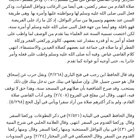
صلاة القادم من سفر ركعتين، هي أيضا من الرغائب ونوافل الصلوات، وذكر
فعل النبى صلى الله عليه وسلم لها ومواظبته عليها وأمره بها. وهى طريقة
السنن عند بعضهم وتمييزها من سائر النوافل، إذ كل ما زاد على الفريضة
فهو نافلة. وهو أيضا من جهة فعل النبى صلى الله عليه وسلم أو أمره سنة،
لكن اختصت تسمية السنة عند العلماء بما تقدم من الوصف لما واظب على
فعله أو أمر به أو قدره بمقدار عند بعضهم، كالوتر وركعتى الفجر وزكاة
الفطر أو ما صلاه فى جماعة عند بعضهم كصلاة العيدين والاستسقاء، انتهى
كلام القاضي عياض. وفيه أنه صلى الله عليه وسلم واظب على فعله وأمر
جابرا به، حتى أوجبه أبو عوانة كما تقدم۔
وقد قال الحافظ ابن رجب في فتح الباري (٣/٢٦٨): ونقل حرب عن إسحاق
قال: هو حسن جميل. قال: وإن صليتها في بيتك حين تدخل بيتك فإن ذلك
يستحب. وقد صرح الشافعية بأن صلاتهم في المسجد سنة، وهذا حق لا توقف
فيه، انتهى. وقال ابن مفلح في الفروع (٢/٤٠٨): وفي آداب القاضي صلاة
القادم، ولم يذكر أكثرهم صلاة من أراد سفرا ويأتي في أول الحج (٥/٢٩٨)۔
وقال الحافظ العيني في البناية (٢/٥٢١) في ذكر التطوعات: وركعتا السفر.
وقال: وركعتا القدوم من السفر. انتهى. وقال العلامة الحلبي في شرح المنية
(ص ٤٣١) في بيان النوافل المستحبة: ومنها ركعتا السفر. وقال: ومنها ركعتا
القدوم من السفر. وقال الحصكفي في الدر المختار (٢/٢٤): ومن المندوبات