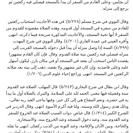
أن يجلس، وعلى القادم من السفر أن يبدأ بالمسجد فيصلي فيه ركعتين ثم
يرجع إلى منزله۔
وقال النووي في شرح مسلم (٥/٢٢٨): في هذه الأحاديث استحباب ركعتين
للقادم من سفره في المسجد أول قدومه. وهذه الصلاة مقصودة للقدوم من
السفر لا أنها تحية المسجد، والأحاديث المذكورة صريحة فيما ذكرته، انتهى.
وأقره العيني في عمدة القاري (٤/٢٠١). وقال النووي في شرح المهذب
(٤/٣٩٩): السنة إذا وصل منزله أن يبدأ قبل دخوله بالمسجد القريب إلى
منزله فيصلي فيه ركعتين بنية صلاة القدوم. وقال: فإن كان القادم مشهورا
يقصده الناس استحب أن يقعد في المسجد أو في مكان بارز، ليكون أسهل
عليه وعلى قاصديه. وإن كان غير مشهور ولا يقصد، ذهب إلى بيته بعد صلاته
الركعتين في المسجد. انتهى. وراجع إحياء علوم الدين (١/٢٠٦)۔
وقال ابن بطال في شرح البخاري (٥/٢٤٣): قال المهلب: الصلاة عند القدوم
سنة وفضيلة فيها معنى: الحمد لله على السلامة. والتبرك بالصلاة أول ما يبدأ
به في حضره، ونعم المفتاح هي إلى كل خير، وفيها يناجى العبد ربه تعالى،
وذلك هدى رسول الله وسنته، ولنا فيه أكرم الأسوة. انتهى. وقال الدردير في
الشرح الكبير (١/٣١٤): قال عياض: ذوات السبب الصلاة عند الخروج للسفر
وعند القدوم منه، وعند دخول المسجد وعند الخروج منه، والاستخارة،
والحاجة، وبين الأذان والإقامة، وعند التوبة من الذنب ركعتان. انتهى ما نقله
الدردير. وقال القاضي عياض في شرح مسلم (٣/٥١): وذكر مسلم أحاديث