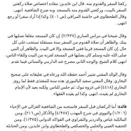
ركعتا السفر والقدوم منه. قال ابن عابدين: مفاده اختصاص صلاة ركعتي
السفر بالبيت، وركعتي القدوم منه بالمسجد. وبه صرح الشافعية. انتهى.
وقال الطحطاوي في حاشية المراقي (ص ٤٠١): وكذا إذا أراد سفرا أو رجع.
انتهى۔
وقال شيخنا في نبراس الساري (٢/٣٣٧): إن كان المسجد مغلقا تصليها في
بيتك. والظاهر أن صلاة القدوم من السفر سنة مستقلة تستحب على كل
حال. إن كان المسجد قريبا ففي المسجد وإلا في البيت. والظاهر أن النبي
صلى الله عليه وسلم كان يصليها في المسجد لقربه من البيت وللقاء الناس،
انتهى كلام الشيخ. والوجه الثاني مصرح عند الدارمي والنسائي فيما تقدم۔
وقال الوالد المفتي شبير أحمد حفظه الله ورعاه في تعليقاته على صحيح
البخاري: وقال المفتي سعيد البالنبوري: هذه سنة للمقتدَى فقط لما روى
البخاري (٤٤١٨) في غزوة تبوك: ثم جلس للناس. ولكنه بعيد لأن الإمام
البخاري لم يقيده، انتهى. وكذا لم يقيده الفقهاء۔
فائدة:
أما الركعتان قبل السفر فاستحبه من الشافعية الغزالي في الإحياء
(١/٢٠٦) والنووي في شرح المهذب (٤/٣٨٧) والأذكار (ص ٢١٦)، ومن
المالكية عياض والدردير والنفراوي في الفواكه الدواني (١/٣٧٥)، ومن
الحنفية العيني والحلبي والحصكفي والطحطاوي وابن عابدين، ومن الحنابلة