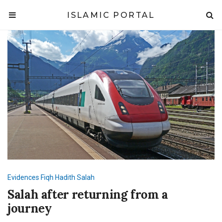
ISLAMIC PORTAL
Evidences
Fiqh
Hadith
Salah
Salah after returning from a
journey