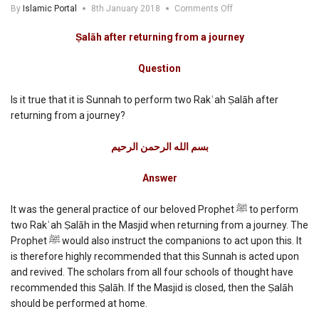
on
By
Islamic Portal
8th January 2018
Comments Off
Salah
after
Ṣalāh after returning from a journey
returning
from
Question
a
journey
Is it true that it is Sunnah to perform two Rakʿah Ṣalāh after
returning from a journey?
بسم الله الرحمن الرحیم
Answer
It was the general practice of our beloved Prophet ﷺ to perform
two Rakʿah Ṣalāh in the Masjid when returning from a journey. The
Prophet ﷺ would also instruct the companions to act upon this. It
is therefore highly recommended that this Sunnah is acted upon
and revived. The scholars from all four schools of thought have
recommended this Ṣalāh. If the Masjid is closed, then the Ṣalāh
should be performed at home.