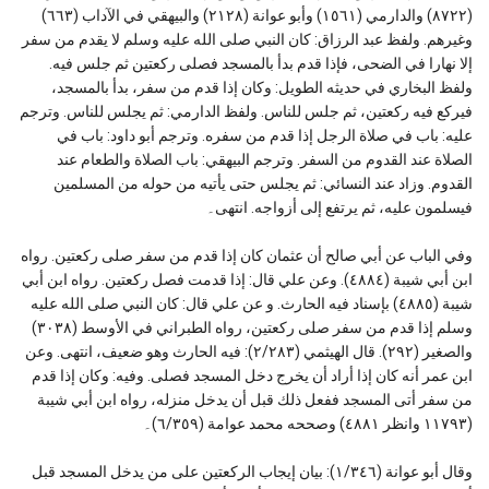
(٨٧٢٢) والدارمي (١٥٦١) وأبو عوانة (٢١٢٨) والبيهقي في الآداب (٦٦٣)
وغيرهم. ولفظ عبد الرزاق: كان النبي صلى الله عليه وسلم لا يقدم من سفر
إلا نهارا في الضحى، فإذا قدم بدأ بالمسجد فصلى ركعتين ثم جلس فيه.
ولفظ البخاري في حديثه الطويل: وكان إذا قدم من سفر، بدأ بالمسجد،
فيركع فيه ركعتين، ثم جلس للناس. ولفظ الدارمي: ثم يجلس للناس. وترجم
عليه: باب في صلاة الرجل إذا قدم من سفره. وترجم أبو داود: باب في
الصلاة عند القدوم من السفر. وترجم البيهقي: باب الصلاة والطعام عند
القدوم. وزاد عند النسائي: ثم يجلس حتى يأتيه من حوله من المسلمين
فيسلمون عليه، ثم يرتفع إلى أزواجه. انتهى۔
وفي الباب عن أبي صالح أن عثمان كان إذا قدم من سفر صلى ركعتين. رواه
ابن أبي شيبة (٤٨٨٤). وعن علي قال: إذا قدمت فصل ركعتين. رواه ابن أبي
شيبة (٤٨٨٥) بإسناد فيه الحارث. و عن علي قال: كان النبي صلى الله عليه
وسلم إذا قدم من سفر صلى ركعتين، رواه الطبراني في الأوسط (٣٠٣٨)
والصغير (٢٩٢). قال الهيثمي (٢/٢٨٣): فيه الحارث وهو ضعيف، انتهى. وعن
ابن عمر أنه كان إذا أراد أن يخرج دخل المسجد فصلى. وفيه: وكان إذا قدم
من سفر أتى المسجد ففعل ذلك قبل أن يدخل منزله، رواه ابن أبي شيبة
(١١٧٩٣ وانظر ٤٨٨١) وصححه محمد عوامة (٦/٣٥٩)۔
وقال أبو عوانة (١/٣٤٦): بيان إيجاب الركعتين على من يدخل المسجد قبل