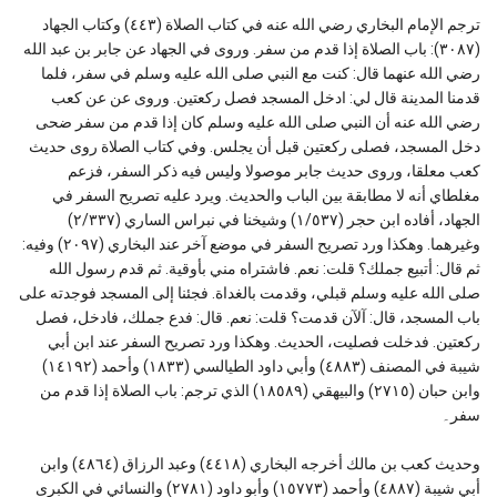
ترجم الإمام البخاري رضي الله عنه في كتاب الصلاة (٤٤٣) وكتاب الجهاد
(٣٠٨٧): باب الصلاة إذا قدم من سفر. وروى في الجهاد عن جابر بن عبد الله
رضي الله عنهما قال: كنت مع النبي صلى الله عليه وسلم في سفر، فلما
قدمنا المدينة قال لي: ادخل المسجد فصل ركعتين. وروى عن عن كعب
رضي الله عنه أن النبي صلى الله عليه وسلم كان إذا قدم من سفر ضحى
دخل المسجد، فصلى ركعتين قبل أن يجلس. وفي كتاب الصلاة روى حديث
كعب معلقا، وروى حديث جابر موصولا وليس فيه ذكر السفر، فزعم
مغلطاي أنه لا مطابقة بين الباب والحديث. ويرد عليه تصريح السفر في
الجهاد، أفاده ابن حجر (١/٥٣٧) وشيخنا في نبراس الساري (٢/٣٣٧)
وغيرهما. وهكذا ورد تصريح السفر في موضع آخر عند البخاري (٢٠٩٧) وفيه:
ثم قال: أتبيع جملك؟ قلت: نعم. فاشتراه مني بأوقية. ثم قدم رسول الله
صلى الله عليه وسلم قبلي، وقدمت بالغداة. فجئنا إلى المسجد فوجدته على
باب المسجد، قال: آلآن قدمت؟ قلت: نعم. قال: فدع جملك، فادخل، فصل
ركعتين. فدخلت فصليت، الحديث. وهكذا ورد تصريح السفر عند ابن أبي
شيبة في المصنف (٤٨٨٣) وأبي داود الطيالسي (١٨٣٣) وأحمد (١٤١٩٢)
وابن حبان (٢٧١٥) والبيهقي (١٨٥٨٩) الذي ترجم: باب الصلاة إذا قدم من
سفر۔
وحديث كعب بن مالك أخرجه البخاري (٤٤١٨) وعبد الرزاق (٤٨٦٤) وابن
أبي شيبة (٤٨٨٧) وأحمد (١٥٧٧٣) وأبو داود (٢٧٨١) والنسائي في الكبرى