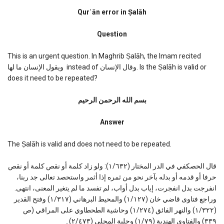
Quran
error
Qurʾān error in Ṣalāh
in
Salah
Question
This is an urgent question. In Maghrib Ṣalāh, the Imam recited
ويقول الإنسان ما لها instead of وقال الإنسان. Is the Ṣalāh is valid or
does it need to be repeated?
بسم الله الرحمن الرحیم
Answer
The Ṣalāh is valid and does not need to be repeated.
قال الحصكفي في الدر المختار (١/٦٣٢): ولو زاد كلمة أو نقص كلمة أو نقص
حرفا أو قدمه أو بدله بآخر نحو من ثمره إذا أثمر واستحصد تعالى جد ربنا،
انفرجت بدل انفجرت، إياب بدل أواب، لم تفسد ما لم يتغير المعنى، انتهى.
وراجع فتاوى قاضي خان (١/١٢٧) والمحيط البرهاني (١/٣١٧) وفتح القدير
(١/٣٢٢) والنهر الفائق (١/٢٧٤) وحاشية الطحطاوي على المراقي (ص
٣٣٩) والفتاوى الهندية (١/٧٩) وحلبة المجلي (٢/٤٧٣)۔