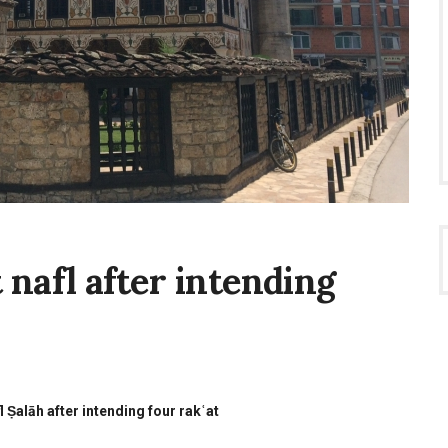
nafl after intending
ng
 Ṣalāh after intending four rakʿat