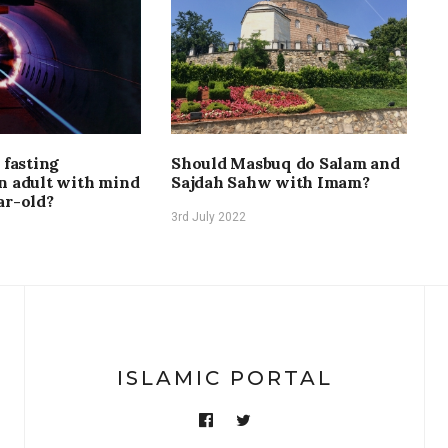
 fasting
Should Masbuq do Salam and
D
n adult with mind
Sajdah Sahw with Imam?
i
ar-old?
3rd July 2022
2
ISLAMIC PORTAL