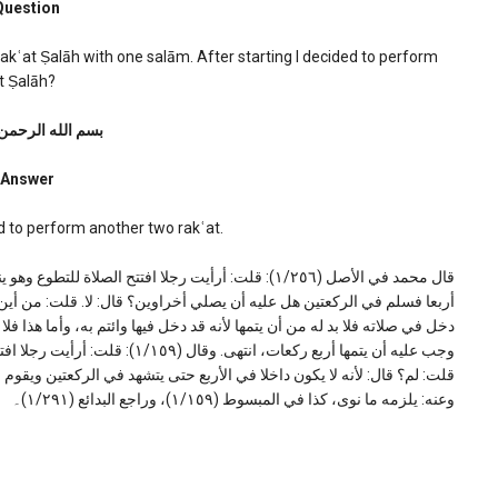
Question
g
 rakʿat Ṣalāh with one salām. After starting I decided to perform
t Ṣalāh?
بسم الله الرحمن
Answer
ed to perform another two rakʿat.
قال محمد في الأصل (١/٢٥٦): قلت: أرأيت رجلا افتتح الصلا
أربعا فسلم في الركعتين هل عليه أن يصلي أخراوين؟ قال: لا. قلت: من أين
دخل في صلاته فلا بد له من أن يتمها لأنه قد دخل فيها وائتم به، وأما هذا فلا
وجب عليه أن يتمها أربع ركعات، انت.
قلت: لم؟ قال: لأنه لا يكون داخلا في الأربع حتى يتشهد في الركعتين ويقوم ،
وعنه: يلزمه ما نوى، كذا في المبسوط (١/١٥٩)، وراجع البدائع (١/٢٩١)۔