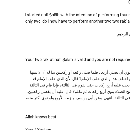
after
intendin
four
I started nafl Ṣalāh with the intention of performing four
rakat
only two, do I now have to perform another two two rakʿa
 الرحیم
Your two rakʿat nafl Ṣalāh is valid and you are not requir
ة للتطوع وهو ينوي أن يصلي أربعا، فلما صلى ركعة أو ركعتين بدا له أن لا يتمها
 اختلف هذا والذي خلف الإمام؟ قال: لأن الذي خلف الإمام قد
 يجب عليه أربع ركعات حتى يقوم في الثالثة، فإذا قام في الثالثة
هى. وقال (١/١٥٩): قلت: أرأيت رجلا افتتح الصلاة ينوي أربع ركعات ثم تكلم؟ قال: عليه أن يقضي ركعتين
في الثالثة، انتهى. وعن أبي يوسف: يلزمه الأربع ولو نوى أكثر منه
Allah knows best
Yusuf Shabbir