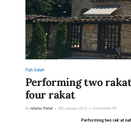
Fiqh
Salah
Performing two rakat 
four rakat
on
By
Islamic Portal
8th January 2019
Comments Off
Performi
two
Performing two rakʿat nafl
rakat
nafl