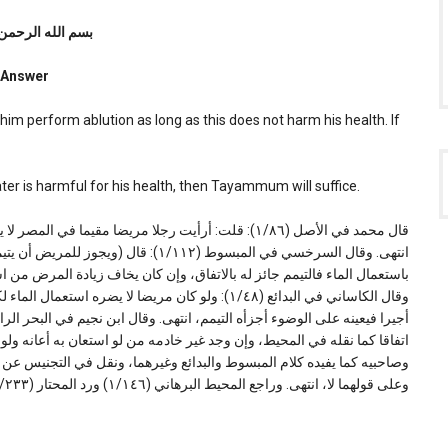
lf?
بسم الله الرحمن
Answer
him perform ablution as long as this does not harm his health. If
ater is harmful for his health, then Tayammum will suffice.
قال محمد في الأصل (١/٨٦): قلت: أرأيت رجلا مريضا مقيم،
انتهى. وقال السرخسي في المبسوط (١/۱۱۲): 
باستعمال الماء فالتیمم جائز له بالاتفاق، وإن كان یخاف زیادة المرض من اس.
وقال الکاساني في البدائع (١/٤۸): ولو كان مريضا لا ي
اتفاقا كما نقله في المحيط، وإن وجد غير خادمه من لو استعان به أعانه ولو
وصاحبيه كما يفيده كلام المبسوط والبدائع وغيرهما، ونقل في التجنيس عن ،
وعلى قولهما لا، انتهى. وراجع المحیط البرهاني (١/١٤٦) ورد المحتار (١/٢٣٣)۔