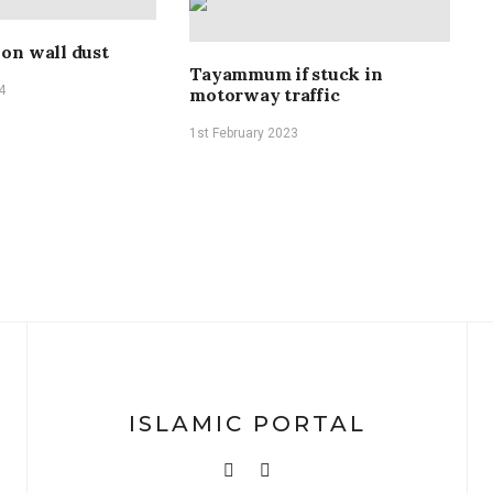
n wall dust
Tayammum if stuck in
4
motorway traffic
1st February 2023
I
k
1
ISLAMIC PORTAL