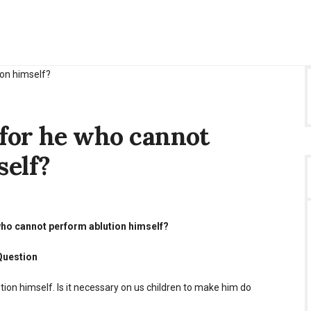
 for he who cannot
self?
on
 who cannot perform ablution himself?
sary
Question
t
tion himself. Is it necessary on us children to make him do
rm
on