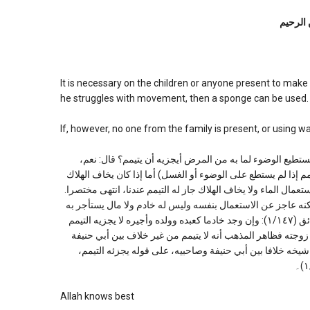
himse
 الرحیم
It is necessary on the children or anyone present to make 
he struggles with movement, then a sponge can be used.
If, however, no one from the family is present, or using w
ا في المصر لا يستطيع الوضوء لما به من المرض أيجزيه أن يتيمم؟ قال: نعم
قال (ویجوز للمریض أن یتیمم إذا لم یستطع علی الوضوء أو الغسل) أما إذا كان یخاف الهلاك
تعمال الماء ولا یخاف الهلاك جاز له التیمم عندنا، انتهى مختصرا
ضره استعمال الماء لكنه عاجز عن الاستعمال بنفسه وليس له خادم ولا مال يستأجر به
أجيرا فيعينه على الوضوء أجزأه التيمم، انتهى. وقال ابن نجیم في البحر الرائق (١/۱٤۷): وإن وجد خادما كعبده وولده وأجيره لا يجزيه التيمم
 زوجته فظاهر المذهب أنه لا يتيمم من غير خلاف بين أبي حنيفة
شيخه خلافا بين أبي حنيفة وصاحبيه، على قوله يجزئه التيمم
Allah knows best