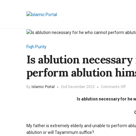
Fiqh
Purity
Is ablution necessary
perform ablution him
on
By
Islamic Portal
2nd December 2023
Comments Off
Is
abluti
Is ablution necessary for he
neces
for
he
who
canno
My father is extremely elderly and unable to perform ablu
perfo
ablution or will Tayammum suffice?
abluti