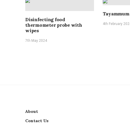
Tayammum o
Disinfecting food
4th February 202
thermometer probe with
wipes
7th May 2024
About
Contact Us