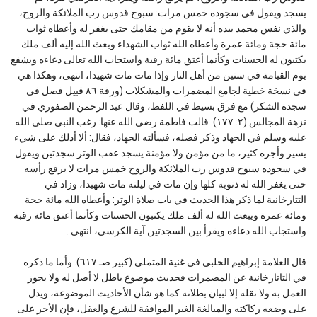
يسجد ويقول في سجوده خمس مرات: سبوح قدوس رب الملائكة والروح،
والذي نفس محمد بيده أنه لا يقوم من مقامك حتى يغفر له وأعطاه ثواب
مائة حجة ومائة عمرة وأعطاه الله ثواب الشهداء وبعث الله إليه ألف ملك
يكتبون له الحسنات وكأنما أعتق مائة رقبة واستجاب الله تعالى دعاءه ويشفع
يوم القيامة في ستين من أهل النار وإذا مات مات شهیدا، انتهی، وهکذا هي
في نسخة خطیة لجامع المضمرات والمشکلات (ورقة ۸٦ قبیل فصل في
سجدة الشکر) مع فرق بسیط في اللفظ، وقال عبد الرحمن الصفوري في
نزهة المجالس (۲: ۱۷۷): قالت فاطمة رضي الله عنها: رغب النبي صلی الله
علیه وسلم في الجهاد وذكر فضله، فسألته الجهاد، فقال: ألا أدلك على شيء
يسير وأجره كثير، ما من مؤمن ولا مؤمنة يسجد عقب الوتر سجدتين ويقول
في سجوده سبوح قدوس رب الملائكة والروح خمس مرات لا يرفع رأسه
حتى يغفر الله له ذنوبه كلها وإن مات في ليلته مات شهيدا، وزاد في
التتارخانية لما ذكر هذا الحديث في باب صلاة الوتر: وأعطاه الله مائة حجة
ومائة عمرة ويبعث الله له ألف ملك يكتبون الحسنات وكأنما أعتق مائة رقبة
واستجاب الله دعاءه ويقرأ بين السجدتين آية الكرسي، انتهی۔
قال العلامة إبراهیم الحلبي في غنیة المتملي (كبیر صـ ٦۱۷): وأما ما ذكره
في التاتارخانیة عن المضمرات فحديث موضوع باطل لا أصل له ولا يجوز
العمل به ولا نقله إلا لبيان بطلانه كما هو شأن الأحاديث الموضوعة، ويدل
على وضعه ركاكته والمبالغة الغير الموافقة للشرع والعقل، فإن الأجر على