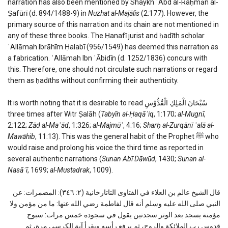
narration has also been mentioned by Shaykh ʿAbd al-Raḥmān al-
Ṣafūrī (d. 894/1488-9) in
Nuzhat al-Majālis
(2:177). However, the
primary source of this narration and its chain are not mentioned in
any of these three books. The Ḥanafī jurist and ḥadīth scholar
ʿAllāmah Ibrāhīm Ḥalabī (956/1549) has deemed this narration as
a fabrication. ʿAllāmah Ibn ʿĀbidīn (d. 1252/1836) concurs with
this. Therefore, one should not circulate such narrations or regard
them as ḥadīths without confirming their authenticity.
It is worth noting that it is desirable to read سُبْحَانَ الْمَلِكِ الْقُدُّوْسِ
three times after Witr Ṣalāh (
Tabyīn al-Ḥaqāʾiq
, 1:170;
al-Mugnī
,
2:122;
Zād al-Maʿād
, 1:326;
al-Majmūʿ
, 4:16;
Sharḥ al-Zurqānī ʿalā al-
Mawāhib
, 11:13). This was the general habit of the Prophet ﷺ who
would raise and prolong his voice the third time as reported in
several authentic narrations (
Sunan Abī Dāwūd
, 1430;
Sunan al-
Nasāʾī
, 1699;
al-Mustadrak
, 1009).
قال الشیخ عالم بن العلاء في الفتاوی التاتارخانیة (۲: ۳٤٦): المضمرات: عن
النبي صلى الله عليه وسلم أنه قال لفاطمة رضي الله عنها: ما من مؤمن ولا
مؤمنة يسجد بعد الوتر سجدتين يقول في سجوده خمس مرات: سبوح
قدوس رب الملائكة والروح، ثم يرفع رأسه ويقرأ آية الكرسي مرة، ثم