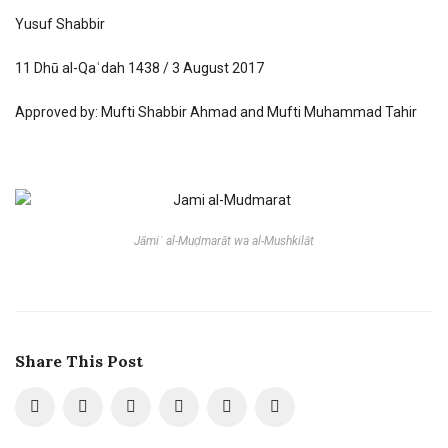
Yusuf Shabbir
11 Dhū al-Qaʿdah 1438 / 3 August 2017
Approved by: Mufti Shabbir Ahmad and Mufti Muhammad Tahir
Jāmiʿ al-Muḍmarāt wa al-Mushkilāt
Share This Post