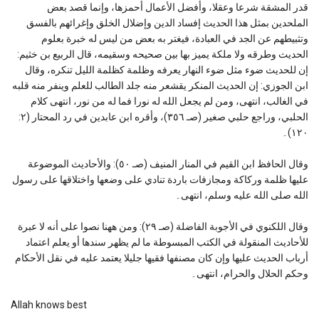
قدر المشقة شرعا وعقلا، وأفضل الأعمال أحمزها، وإنما قصد بعض
الملحدين بمثل هذا الحديث إفساد الدين وإضلال الخلق وإغرائهم بالفسق
وتثبيطهم عن الجد في العبادة، فيغتر به بعض من ليس له خبرة بعلوم
الحديث وطرقه ولا ملكة يميز بها بين صحيحه وسقيمه، قال الربیع بن خثیم:
إن للحدیث ضوء مثل ضوء النهار یعرفه وظلمة كظلمة اللیل تنكره، وقال
ابن الجوزي: إن الحدیث المنكر یقشعر منه جلد الطالب للعلم وینفر منه قلبه
في الغالب، انتهی، ومن لم یجعل الله له نورا فما له من نور، انتهی كلام
الحلبي، وراجع حلبي صغیر (صـ ۳٥٦)، وأقره ابن عابدین في رد المحتار (۲:
۱۲۰)۔
وقال الحافظ ابن القیم في المنار المنیف (صـ ٥۰): والأحاديث الموضوعة
عليها ظلمة وركاكة ومجازفات باردة تنادي على وضعها واختلاقها على رسول
الله صلى الله عليه وسلم، انتهی۔
وقال اللكنوي في الأجوبة الفاضلة (صـ ۲۹): ومن ههنا نصوا علی أنه لا عبرة
للأحادیث المنقولة في الكتب المبسوطة ما لم یظهر سندها أو یعلم اعتماد
أرباب الحدیث علیها وإن كان مصنفها فقیها جلیلا یعتمد علیه في نقل الأحكام
وحكم الحلال والحرام، انتهی۔
Allah knows best