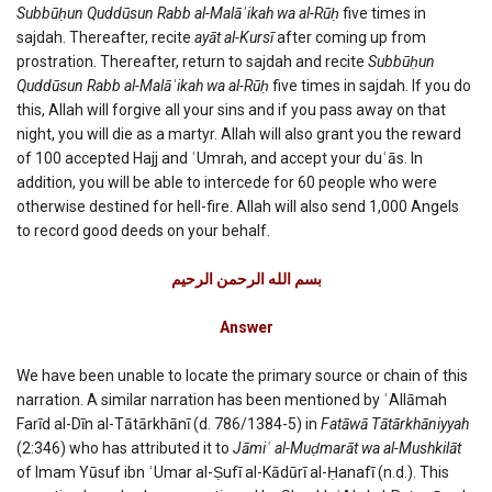
Subbūḥun Quddūsun Rabb al-Malāʾikah wa al-Rūḥ
five times in
sajdah. Thereafter, recite
ayāt al-Kursī
after coming up from
prostration. Thereafter, return to sajdah and recite
Subbūḥun
Quddūsun Rabb al-Malāʾikah wa al-Rūḥ
five times in sajdah. If you do
this, Allah will forgive all your sins and if you pass away on that
night, you will die as a martyr. Allah will also grant you the reward
of 100 accepted Hajj and ʿUmrah, and accept your duʿās. In
addition, you will be able to intercede for 60 people who were
otherwise destined for hell-fire. Allah will also send 1,000 Angels
to record good deeds on your behalf.
بسم الله الرحمن الرحیم
Answer
We have been unable to locate the primary source or chain of this
narration. A similar narration has been mentioned by ʿAllāmah
Farīd al-Dīn al-Tātārkhānī (d. 786/1384-5) in
Fatāwā Tātārkhāniyyah
(2:346) who has attributed it to
Jāmiʿ al-Muḍmarāt wa al-Mushkilāt
of Imam Yūsuf ibn ʿUmar al-Ṣufī al-Kādūrī al-Ḥanafī (n.d.). This