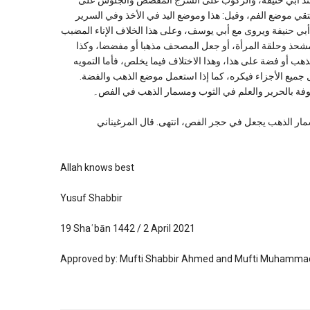
رب في الإناء المفضض عند أبي حنيفة، والركوب على السرج المفضض والجلوس على
ي موضع الفم، وقيل: هذا وموضع اليد في الأخذ وفي السرير
ي حنيفة ويروى مع أبي يوسف، وعلى هذا الخلاف الإناء المضبب
شحذ وحلقة المرأة، أو جعل المصحف مذهبا أو مفضضا، وكذا
بذهب أو فضة على هذا، وهذا الاختلاف فيما يخلص، فأما التمويه
ل جميع الأجزاء فيكره، كما إذا استعمل موضع الذهب والفضة.
لمكفوفة بالحرير والعلم في الثوب ومسمار الذهب في الفص۔
إلا بالفضة، ولا بأس بمسمار الذهب يجعل في حجر الفص، انتهى. قال المرغيناني
Allah knows best
Yusuf Shabbir
19 Shaʿbān 1442 / 2 April 2021
Approved by: Mufti Shabbir Ahmed and Mufti Muhammad