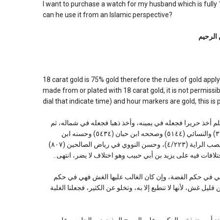
I want to purchase a watch for my husband which is fully 18-c
can he use it from an Islamic perspective?
 الرحیم
18 carat gold is 75% gold therefore the rules of gold appl
made from or plated with 18 carat gold, it is not permissi
dial that indicate time) and hour markers are gold, this is 
م أخذ حريرا فجعله في يمينه، وأخذ ذهبا فجعله في شماله، ثم
قال: إن هذين حرام على ذكور أمتي، رواه أبو داود (٤٠٥٧) وابن ماجه (٣٥٩٥) والنسائي (٥١٤٤) وصححه ابن حبان (٥٤٣٤) وحسنه ابن
المديني، حكاه عبد الحق في الأحكام الوسطى (٤/١٨٤) وعنه الزيلعي في نصب الراية (٤/٢٢٣)، وحسن النووي في رياض الصالحين (٨٠٧)
 على الورق الفضة فهي في حكم الفضة، وإن كان الغالب عليها الغش فهي في حكم
ه (١/١٠٢): لأن الدراهم لا تخلو عن قليل غش، لأنها لا تنطبع إلا به، وتخلو عن الكثير، فجعلنا الغلبة