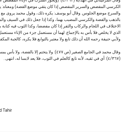
وقال المرغيناني في الهداية (٤/٣٦٣): (ويجوز الش
الكرسي المفضض والسرير المفضض إذا كان يتقي موضع الفضة) ومعناه: يتق
والسرج موضع الجلوس. وقال أبو يوسف: يكره ذلك، وقول محمد يروى مع أب
بالذهب والفضة والكرسي المضبب بهما، وكذا إذا جعل ذلك في السيف والم
الاختلاف في اللجام والركاب والثفر إذا كان مفضضا، وكذا الثوب فيه كتابة 
الذي لا يخلص فلا بأس به بالإجماع. لهما أن مستعمل جزء من الإناء مستعم
ولأبي حنيفة رحمه الله أن ذلك تابع ولا معتبر بالتوابع فلا يكره، كالجبة ا
وقال محمد في الجامع الصغير (ص ٤٧٧): ولا يتختم 
(٤/٣٦٧): أي في ثقبه، لأنه تابع كالعلم في الثوب، فلا يعد لابسا له، انتهى۔
 Tahir