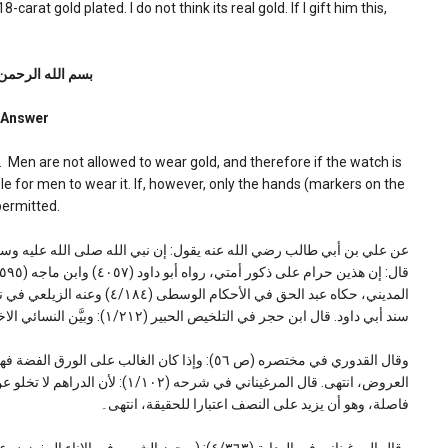
arat gold plated. I do not think its real gold. If I gift him this,
بسم الله الرحمن
Answer
y. Men are not allowed to wear gold, and therefore if the watch is
ble for men to wear it. If, however, only the hands (markers on the
permitted.
عن علي بن أبي طالب رضي الله عنه يقول: إن نبي الله صلى الله عليه وسل
سند أبي داود. قال ابن حجر في التلخيص الحبير (١/٢١٢): وبيَّن النسائي الاختلافات فيه على يزيد بن أبي حبيب وهو اختلاف لا يضر، انتهى۔
وقال القدوري في مختصره (ص ٥٦): وإذا كان الغالب
العروض، انتهى. قال المرغيناني في شرح
فاصلة، وهو أن يزيد على النصف اعتبارا للحقيقة، انتهى۔