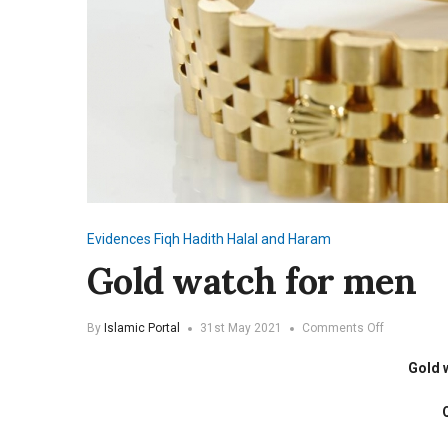
Evidences
Fiqh
Hadith
Halal and Haram
Gold watch for men
on
By
Islamic Portal
31st May 2021
Comments Off
Gold
watch
Gold 
for
men