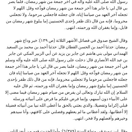
رسول الله صلى الله عليه وآله في آخر جمعة من شهر رمضان، فلما بصر
بي قال لي: يا جابر هذا آخر جمعة من شهر رمضان فودِّعه وقل: اللهم لا
تجعله آخر العهد من صيامنا إياه، فان جعلته فاجعلني مرحوما، ولا تجعلني
محروما، فإنه من قال ذلك ظفر بإحدى الحسنيين إما ببلوغ شهر رمضان من
قابل، وإما بغفران الله ورحمته، انتهى۔
وقال الشيخ صدوق في فضائل الأشهر الثلاثة (ص ١٣٩): خبر وداع شهر
رمضان: حدثنا أحمد بن الحسن القطان قال: حدثنا أحمد بن محمد بن السعيد
الهمداني مولى بني هاشم عن جابر بن يزيد عن أبي الزبير المكي عن جابر
بن عبد الله الأنصاري قال: دخلت على رسول الله صلى الله عليه وآله وسلم
في آخر جمعة من شهر رمضان، فلما بصر بي قال لي:
يا جابر هذا آخر جمعة
اللهم لا تجعله آخر العهد من صيامنا إياه فان
:
من شهر رمضان فودِّعه وقل
جعلته فاجعلني مرحوما ولا تجعلني محروما، فإنه من قال ذلك ظفر بإحدى
الحسنيين إما ببلوغ شهر رمضان وإما بغفران الله ورحمته، ثم قال عليه
السلام: إن الله تبارك وتعالى لن يفرض من صيام شهر رمضان فيما مضى إلا
على الأنبياء دون أممهم، وإنما فرض عليكم ما فرض على أنبيائه ورسله
قبلي إكراما وتفضيلا، والذي بعثني بالحق ما أعطى الله نبيا من أنبيائه فضيلة
إلا أعطانيها، ولقد أعطاني ما لم يعطهم وفضلني على كافتهم، وأنا سيدهم
وخيرهم وأفضلهم ولا فخر، انتهى۔
وقال ابن تيمية في منهاج السنة (٦/٣٧٩): وأما الحديث فهم من أبعد الناس