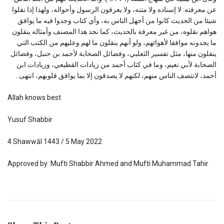
عن معرفته: لا إسناده ولا متنه، ولا يعرفون الرسول وأحواله، ولهذا إذا نقلوا
شيئا من الحديث كانوا من أجهل الناس به، وأي كتاب وجدوا فيه ما يوافق
هواهم نقلوه، من غير معرفة بالحديث، كما نجد هذا المصنف وأمثاله ينقلون
ما يجدونه موافقا لأهوائهم، ولو أنهم ينقلون ما لهم وعليهم من الكتب التي
ينقلون منها، مثل تفسير الثعلبي، وفضائل الصحابة لأحمد بن حنبل، وفضائل
الصحابة لأبي نعيم، وما في كتاب أحمد من زيادات القطيعي، وزيادات ابن
أحمد، لانتصف الناس منهم، لكنهم لا يصدقون إلا بما يوافق قلوبهم، انتهى۔
Allah knows best
Yusuf Shabbir
4 Shawwāl 1443 / 5 May 2022
Approved by: Mufti Shabbir Ahmed and Mufti Muhammad Tahir