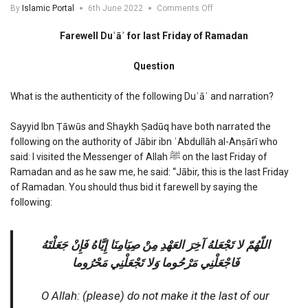
on
By
Islamic Portal
6th June 2022
Comments Off
Farewell
Duaa
Farewell Duʿāʾ for last Friday of Ramadan
for
last
Question
Friday
of
Ramadan
What is the authenticity of the following Duʿāʾ and narration?
Sayyid Ibn Ṭāwūs and Shaykh Ṣadūq have both narrated the
following on the authority of Jābir ibn ʿAbdullāh al-Anṣārī who
said: I visited the Messenger of Allah ﷺ on the last Friday of
Ramadan and as he saw me, he said: “Jābir, this is the last Friday
of Ramadan. You should thus bid it farewell by saying the
following:
اللّهُمّ لا تَجْعَلهُ آخِرَ العَهْدِ مِنْ صِيَامِنَا إِيَّاهُ فَإِنْ جَعَلْتَهُ
فَاجْعَلْنِي مَرْحُوما وَلا تَجْعَلْنِي مَحْرُوما
O Allah: (please) do not make it the last of our