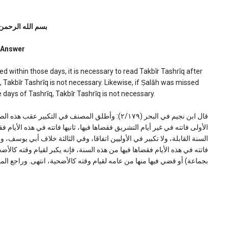
بسم الله الرحمن
Answer
ed within those days, it is necessary to read Takbīr Tashrīq after
q, Takbīr Tashrīq is not necessary. Likewise, if Ṣalāh was missed
days of Tashrīq, Takbīr Tashrīq is not necessary.
قال ابن نجيم في البحر (٢/١٧٩): وأطلق المصنف في التك:
الأولى فاتته في غير أيام التشريق فقضاها فيها، ثانيها فاتته في هذه الأيام فق
السنة القابلة، ولا تكبير في الأوليين اتفاقا، وفي الثالثة خلاف أبي يوسف، و
بجماعة) أو قضي فيها منها من عامه لقيام وقته كالأضحية، انتهى. وراجع المبسوط (٢/٩٧) وتحفة الفقهاء