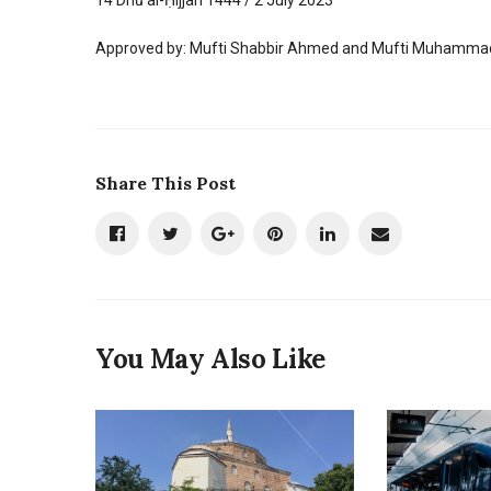
14 Dhū al-Ḥijjah 1444 / 2 July 2023
Approved by: Mufti Shabbir Ahmed and Mufti Muhammad
Share This Post
You May Also Like