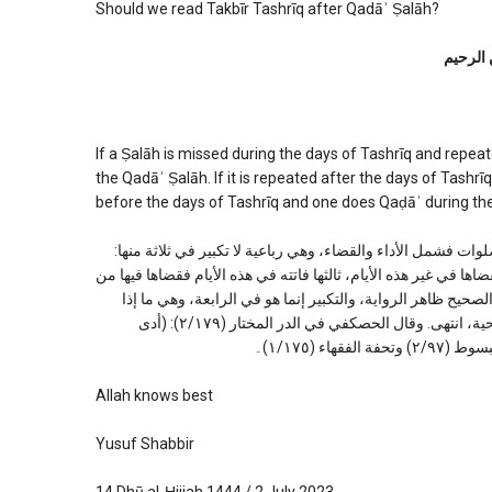
Should we read Takbīr Tashrīq after Qadāʾ Ṣalāh?
 الرحیم
If a Ṣalāh is missed during the days of Tashrīq and repeat
the Qadāʾ Ṣalāh. If it is repeated after the days of Tashrī
before the days of Tashrīq and one does Qaḍāʾ during the 
بير عقب هذه الصلوات فشمل الأداء والقضاء، وهي رباعية لا تكبير في ثلاثة منها
ضاها في غير هذه الأيام، ثالثها فاتته في هذه الأيام فقضاها فيها من
الصحيح ظاهر الرواية، والتكبير إنما هو في الرابعة، وهي ما إذا
فاتته في هذه الأيام فقضاها فيها من هذه السنة، فإنه يكبر لقيام وقته كالأضحية، انتهى. وقال الحصكفي في الدر المختار (٢/١٧٩): (أدى
 (١/١٧٥)۔
Allah knows best
Yusuf Shabbir