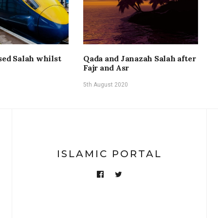
sed Salah whilst
Qada and Janazah Salah after
H
Fajr and Asr
R
5th August 2020
1
ISLAMIC PORTAL