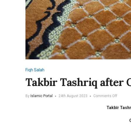
Fiqh
Salah
Takbir Tashriq after 
on
By
Islamic Portal
24th August 2023
Comments Off
Takbir
Tashriq
Takbīr Tashr
after
Qada
Salah