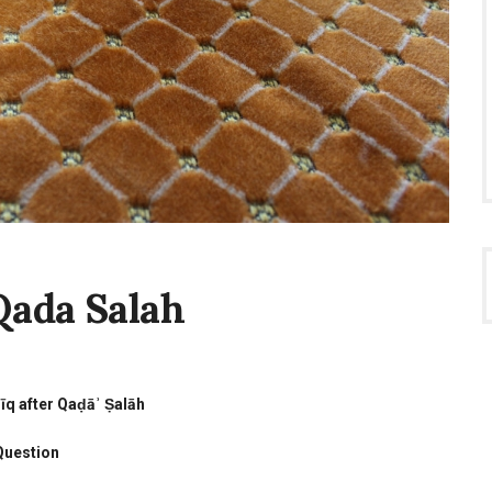
Qada Salah
īq after Qaḍāʾ Ṣalāh
Question