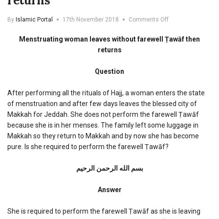
returns
on
By
Islamic Portal
17th November 2018
Comments Off
Menstruating
woman
Menstruating woman leaves without farewell Ṭawāf then
leaves
returns
without
farewell
Question
Tawaf
then
returns
After performing all the rituals of Hajj, a woman enters the state
of menstruation and after few days leaves the blessed city of
Makkah for Jeddah. She does not perform the farewell Ṭawāf
because she is in her menses. The family left some luggage in
Makkah so they return to Makkah and by now she has become
pure. Is she required to perform the farewell Ṭawāf?
بسم الله الرحمن الرحیم
Answer
She is required to perform the farewell Ṭawāf as she is leaving