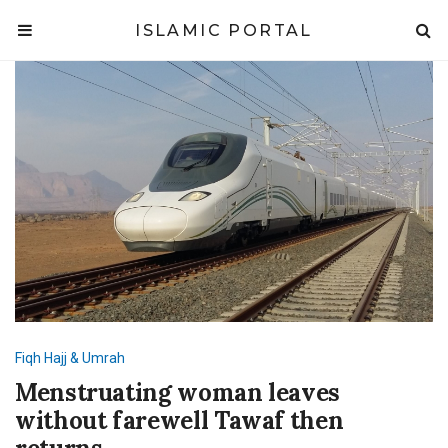
ISLAMIC PORTAL
Fiqh
Hajj & Umrah
Menstruating woman leaves
without farewell Tawaf then