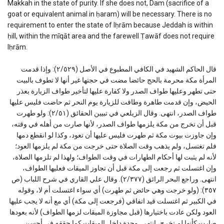
Makkah in the state of purity. If she does not, Dam (sacrifice of a
goat or equivalent animal in ḥaram) will be necessary. There is no
requirement to enter the state of Iḥrām because Jeddah is within
ḥill, within the mīqāt area and the farewell Ṭawāf does not require
Iḥrām.
قال الحاكم الشهيد في الكافي المطبوع في الأصل (٢/٥٢٩): وإذا قدمت
المرأة مكة محرمة بالحج حائضا مضت في حجتها غير أنها لا تطوف بالبيت
حتى تطهر وعليها طواف الصدر ولا كفارة عليها لتأخير طواف الزيارة بعذر
الحيض، وإن قدمت طاهرة وطافت للزيارة يوم النحر ثم حاضت فليس عليها
طواف الصدر، انتهى. وقال الزيلعي في تبيين الحقائق (٢/٥١): ولو طهرت
قبل أن تخرج من مكة يلزمها طواف الصدر، لأنها صارت من أهله في وقته،
وإن جاوزت بيوت مكة ثم طهرت فليس عليها أن تعود، وكذا لو انقطع دمها
فلم تغتسل، ولم يذهب وقت الصلاة حتى خرجت من مكة لم يلزمها العود؛
لأنه لم يثبت لها أحكام الطهارات في وقت الطواف؛ ولهذا لم تلزمها الصلاة،
وإن اغتسلت ثم رجعت إلى مكة قبل أن تجاوز الميقات فعليها الطواف،
انتهى. وراجع البحر الرائق (٢/٣٧٧). وقال علي القاري في شرح اللباب (ص
٣٥٧): (ولو خرجت وهي حائض ثم طهرت) أي سواء اغتسلت أم لا، وقوله
في الكبير ثم اغتسلت قيد اتفاقي (فرجعت إلى مكة) أي مع أنه لا يجب عليها
العود ولكن عادت باختيارها (قبل مجاوزة الميقات لزمها الطواف) لأنه بعودها
صارت كأنها لم تخرج، انتهى. وجدة داخل الميقات كما حققه في أحسن