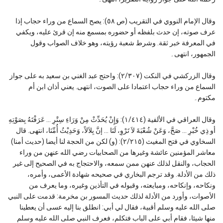
وقال الإمام النووي في التقريب (ص ٥٨): يصح السماع من وراء حجاب إذا
عرف صوته، إن حدث بلفظه أو حضوره بمسمع منه إن قرئ عليه، ويكفي
في المعرفة خبر ثقة. وشرط شعبة رؤيته، وهو خلاف الصواب وقول
الجمهور، انتهى۔
وقال الزركشي في النكت (٢/٣٠٧): واحتج عبد الغني بن سعيد به على جواز
السماع من وراء حجاب اعتمادا على الصوت، انتهى. يعني أذان ابن أم
مكتوم۔
وقال العراقي في الألفية (١/٤١٤): وَإِنْ يُحَدِّثْ مِنْ وَرَاءِ سِتْرِ … عَرَفْتَهُ بِصَوْتِهِ
أو ذِي خُبْرِ … صَحَّ، وَعَنْ شُعْبَةَ لاَ تَرْوِ، لَنَا … إنَّ بِلاَلاً، وَحَدِيْثُ أُمِّنَا، انتهى. قال
السخاوي في فتح المغيث (٢/٢١٥): (و) لكن من الحجة لنا أيضا (حديث أمنا)
معاشر المؤمنين عائشة وغيرها من الصحابيات رضي الله عنهن من وراء
الحجاب، والنقل لذلك عنهن ممن سمعه، والاحتجاج به في الصحيح إلى غير
ذلك من الأدلة. وقد ترجم البخاري في صحيحه شهادة الأعمى، وأمره،
ونكاحه، وإنكاحه، ومبايعته، وقبوله في التأذين وغيره، وما يعرف من
الأصوات، وأورد من الأدلة لذلك حديث المسور بن مخرمة: قدمت على النبي
صلى الله عليه وسلم أقبية، فقال لي أبي: انطلق بنا إليه عسى أن يعطينا
منها شيئا، فقام أبي على الباب فتكلم، فعرف النبي صلى الله عليه وسلم