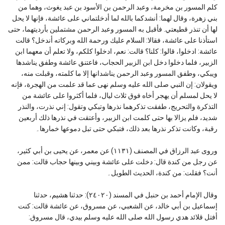
كلم المسور بن مخرمة، وعبد الرحمن بن الأسود بن عبد يغوث، وهما من
بني زهرة، وقال لهما: أنشدكما بالله لما أدخلتماني على عائشة، فإنها لا يحل
لها أن تنذر قطيعتي. فأقبل به المسور وعبد الرحمن مشتملين بأرديتهما، حتى
استأذنا على عائشة، فقالا: السلام عليك ورحمة الله وبركاته أندخل؟ قالت
عائشة: ادخلوا، قالوا: كلنا؟ قالت: نعم، ادخلوا كلكم، ولا تعلم أن معهما ابن
الزبير، فلما دخلوا دخل ابن الزبير الحجاب، فاعتنق عائشة وطفق يناشدها
ويبكي، وطفق المسور وعبد الرحمن يناشدانها إلا ما كلمته، وقبلت منه،
ويقولان: إن النبي صلى الله عليه وسلم نهى عما قد علمت من الهجرة، فإنه
لا يحل لمسلم أن يهجر أخاه فوق ثلاث ليال، فلما أكثروا على عائشة من
التذكرة والتحريج، طفقت تذكرهما نذرها وتبكي وتقول: إني نذرت، والنذر
شديد، فلم يزالا بها حتى كلمت ابن الزبير، وأعتقت في نذرها ذلك أربعين
رقبة، وكانت تذكر نذرها بعد ذلك، فتبكي حتى تبل دموعها خمارها۔
وروى عبد الرزاق في المصنف (١١٣١) عن معمر، عن يحيى بن أبي كثير،
عن رجل من كندة قال: دخلت على عائشة وبيني وبينها حجاب قالت: ممن
أنت؟ فقلت: من كندة، الحديث الطويل۔
وقال الإمام أحمد بن حنبل في المسند (٢٤٠٢٠): حدثنا هشيم، حدثنا
إسماعيل بن أبي خالد، عن الشعبي، عن مسروق، عن عائشة قالت: كنت
أفتل قلائد هدي رسول الله صلى الله عليه وسلم بيدي، قال مسروق: