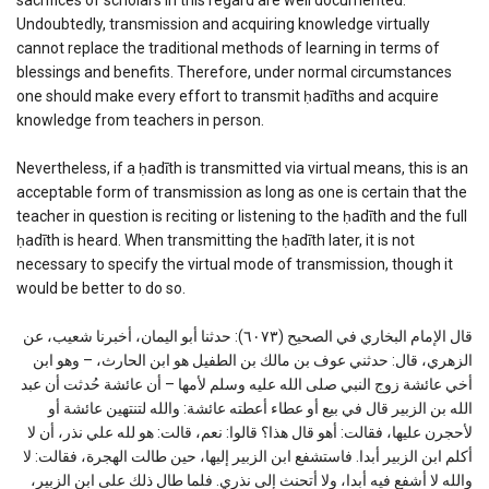
Undoubtedly, transmission and acquiring knowledge virtually
cannot replace the traditional methods of learning in terms of
blessings and benefits. Therefore, under normal circumstances
one should make every effort to transmit ḥadīths and acquire
knowledge from teachers in person.
Nevertheless, if a ḥadīth is transmitted via virtual means, this is an
acceptable form of transmission as long as one is certain that the
teacher in question is reciting or listening to the ḥadīth and the full
ḥadīth is heard. When transmitting the ḥadīth later, it is not
necessary to specify the virtual mode of transmission, though it
would be better to do so.
قال الإمام البخاري في الصحيح (٦٠٧٣): حدثنا أبو اليمان، أخبرنا شعيب، عن
الزهري، قال: حدثني عوف بن مالك بن الطفيل هو ابن الحارث، – وهو ابن
أخي عائشة زوج النبي صلى الله عليه وسلم لأمها – أن عائشة حُدثت أن عبد
الله بن الزبير قال في بيع أو عطاء أعطته عائشة: والله لتنتهين عائشة أو
لأحجرن عليها، فقالت: أهو قال هذا؟ قالوا: نعم، قالت: هو لله علي نذر، أن لا
أكلم ابن الزبير أبدا. فاستشفع ابن الزبير إليها، حين طالت الهجرة، فقالت: لا
والله لا أشفع فيه أبدا، ولا أتحنث إلى نذري. فلما طال ذلك على ابن الزبير،