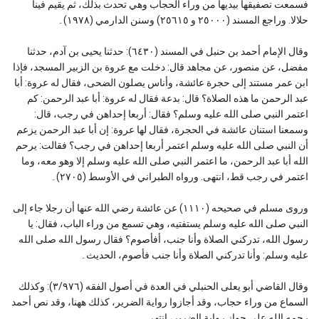
فسمعت تصفيقها بيديها من وراء الحجاب وهي تحدث بذلك، ثم يقيم فينا
حلالا. وراجع المسند (٢٥٠٠٠ و ٢٥٦١٥) وسنن الدارمي (١٩٧٨)۔
وقال الإمام أحمد بن حنبل في المسند (٦٤٣٠): حدثنا يحيى بن آدم، حدثنا
مفضل، عن منصور، عن مجاهد قال: دخلت مع عروة بن الزبير المسجد، فإذا
ابن عمر مستند إلى حجرة عائشة، وأناس يصلون الضحى، فقال له عروة: أبا
عبد الرحمن ما هذه الصلاة؟ قال: بدعة فقال له عروة: أبا عبد الرحمن: كم
اعتمر النبي صلى الله عليه وسلم؟ فقال: أربعا إحداهن في رجب، قال:
وسمعنا استنان عائشة في الحجرة، فقال لها عروة: إن أبا عبد الرحمن يزعم
أن النبي صلى الله عليه وسلم اعتمر أربعا إحداهن في رجب؟ فقالت: يرحم
الله أبا عبد الرحمن، ما اعتمر النبي صلى الله عليه وسلم إلا وهو معه، وما
اعتمر في رجب قط، انتهى. ورواه الطبراني في الأوسط (٢٧٠٥)۔
وروى مسلم في صحيحه (١١١٠) عن عائشة رضي الله عنها أن رجلا جاء إلى
النبي صلى الله عليه وسلم يستفتيه، وهي تسمع من وراء الباب، فقال: يا
رسول الله، تدركني الصلاة وأنا جنب، أفأصوم؟ فقال رسول الله صلى الله
عليه وسلم: وأنا تدركني الصلاة وأنا جنب فأصوم، الحديث۔
وقال القاضي أبو يعلى الحنبلي في العدة في أصول الفقه (٣/٩٧٦): وكذلك
السماع من وراء حجاب، وقد أجازوا رواية الضرير، كذلك ههنا، وقد نص أحمد
رحمه الله على جواز رواية الضرير، انتهى۔