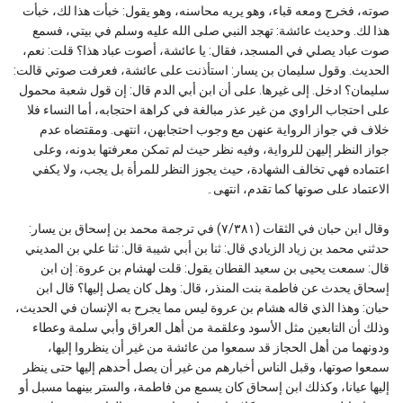
صوته، فخرج ومعه قباء، وهو يريه محاسنه، وهو يقول: خبأت هذا لك، خبأت
هذا لك. وحديث عائشة: تهجد النبي صلى الله عليه وسلم في بيتي، فسمع
صوت عباد يصلي في المسجد، فقال: يا عائشة، أصوت عباد هذا؟ قلت: نعم،
الحديث. وقول سليمان بن يسار: استأذنت على عائشة، فعرفت صوتي قالت:
سليمان؟ ادخل. إلى غيرها. على أن ابن أبي الدم قال: إن قول شعبة محمول
على احتجاب الراوي من غير عذر مبالغة في كراهة احتجابه، أما النساء فلا
خلاف في جواز الرواية عنهن مع وجوب احتجابهن، انتهى. ومقتضاه عدم
جواز النظر إليهن للرواية، وفيه نظر حيث لم تمكن معرفتها بدونه، وعلى
اعتماده فهي تخالف الشهادة، حيث يجوز النظر للمرأة بل يجب، ولا يكفي
الاعتماد على صوتها كما تقدم، انتهى۔
وقال ابن حبان في الثقات (٧/٣٨١) في ترجمة محمد بن إسحاق بن يسار:
حدثني محمد بن زياد الزيادي قال: ثنا بن أبي شيبة قال: ثنا علي بن المديني
قال: سمعت يحيى بن سعيد القطان يقول: قلت لهشام بن عروة: إن ابن
إسحاق يحدث عن فاطمة بنت المنذر، قال: وهل كان يصل إليها؟ قال ابن
حبان: وهذا الذي قاله هشام بن عروة ليس مما يجرح به الإنسان في الحديث،
وذلك أن التابعين مثل الأسود وعلقمة من أهل العراق وأبي سلمة وعطاء
ودونهما من أهل الحجاز قد سمعوا من عائشة من غير أن ينظروا إليها،
سمعوا صوتها، وقبل الناس أخبارهم من غير أن يصل أحدهم إليها حتى ينظر
إليها عيانا، وكذلك ابن إسحاق كان يسمع من فاطمة، والستر بينهما مسبل أو