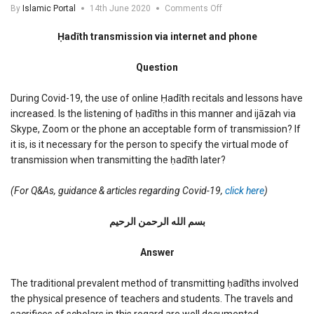
on
By
Islamic Portal
14th June 2020
Comments Off
Hadith
transmission
Ḥadīth transmission via internet and phone
via
internet
Question
and
phone
During Covid-19, the use of online Ḥadīth recitals and lessons have
increased. Is the listening of ḥadīths in this manner and ijāzah via
Skype, Zoom or the phone an acceptable form of transmission? If
it is, is it necessary for the person to specify the virtual mode of
transmission when transmitting the ḥadīth later?
(For Q&As, guidance & articles regarding Covid-19,
click here
)
بسم الله الرحمن الرحیم
Answer
The traditional prevalent method of transmitting ḥadīths involved
the physical presence of teachers and students. The travels and
sacrifices of scholars in this regard are well documented.