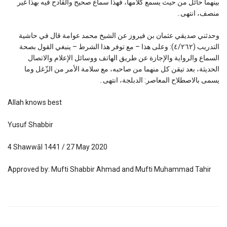
بينهما حائل من حيث يسمع كلامها، فهذا سماع صحيح والقادح فيه بهذا غير
منصف، انتهى۔
وحدثني صديقي عثمان بن فيروز عن الشيخ محمد عوامة قال في حاشية
التدريب (٤/٢٦٢): وعلى هذا – مع توفر هذا الشرط – ينبغي القول بصحة
السماع والرواية والإجازة عن طريق الهاتف ووسائل الإعلام والاتصال
الحديثة، بعد تيقن كل منهما من صاحبه، مع سلامة الأمر من الزّغل وما
يسمى بالاصطلاح المعاصر: الدبلجة، انتهى۔
Allah knows best
Yusuf Shabbir
4 Shawwāl 1441 / 27 May 2020
Approved by: Mufti Shabbir Ahmad and Mufti Muhammad Tahir