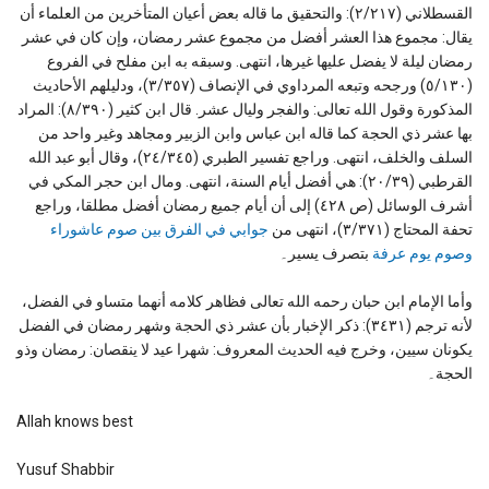
القسطلاني (٢/۲۱۷): والتحقیق ما قاله بعض أعیان المتأخرین من العلماء أن
یقال: مجموع هذا العشر أفضل من مجموع عشر رمضان، وإن كان في عشر
رمضان لیلة لا یفضل علیها غیرها، انتهی. وسبقه به ابن مفلح في الفروع
(٥/۱۳۰) ورجحه وتبعه المرداوي في الإنصاف (٣/۳٥۷)، ودلیلهم الأحادیث
المذكورة وقول الله تعالی: والفجر ولیال عشر. قال ابن كثیر (٨/۳۹۰): المراد
بها عشر ذي الحجة كما قاله ابن عباس وابن الزبیر ومجاهد وغیر واحد من
السلف والخلف، انتهی. وراجع تفسیر الطبري (٢٤/۳٤٥)، وقال أبو عبد الله
القرطبي (٢٠/۳۹): هي أفضل أیام السنة، انتهی. ومال ابن حجر المكي في
أشرف الوسائل (ص ٤۲۸) إلی أن أیام جمیع رمضان أفضل مطلقا، وراجع
تحفة المحتاج (٣/۳۷۱)، انتهى من
جوابي في الفرق بين صوم عاشوراء
وصوم يوم عرفة
بتصرف يسير۔
وأما الإمام ابن حبان رحمه الله تعالى فظاهر كلامه أنهما متساو في الفضل،
لأنه ترجم (٣٤٣١): ذكر الإخبار بأن عشر ذي الحجة وشهر رمضان في الفضل
يكونان سيين، وخرج فيه الحديث المعروف: شهرا عيد لا ينقصان: رمضان وذو
الحجة۔
Allah knows best
Yusuf Shabbir