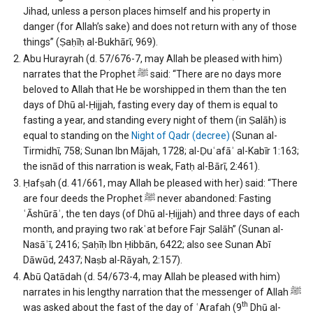
Jihad, unless a person places himself and his property in
danger (for Allah’s sake) and does not return with any of those
things” (Ṣaḥīḥ al-Bukhārī, 969).
Abu Hurayrah (d. 57/676-7, may Allah be pleased with him)
narrates that the Prophet ﷺ said: “There are no days more
beloved to Allah that He be worshipped in them than the ten
days of Dhū al-Ḥijjah, fasting every day of them is equal to
fasting a year, and standing every night of them (in Ṣalāh) is
equal to standing on the
Night of Qadr (decree)
(Sunan al-
Tirmidhī, 758; Sunan Ibn Mājah, 1728; al-Ḍuʿafāʾ al-Kabīr 1:163;
the isnād of this narration is weak, Fatḥ al-Bārī, 2:461).
Ḥafṣah (d. 41/661, may Allah be pleased with her) said: “There
are four deeds the Prophet ﷺ never abandoned: Fasting
ʿĀshūrāʾ, the ten days (of Dhū al-Ḥijjah) and three days of each
month, and praying two rakʿat before Fajr Ṣalāh” (Sunan al-
Nasāʾī, 2416; Ṣaḥīḥ Ibn Ḥibbān, 6422; also see Sunan Abī
Dāwūd, 2437; Naṣb al-Rāyah, 2:157).
Abū Qatādah (d. 54/673-4, may Allah be pleased with him)
narrates in his lengthy narration that the messenger of Allah ﷺ
th
was asked about the fast of the day of ʿArafah (9
Dhū al-