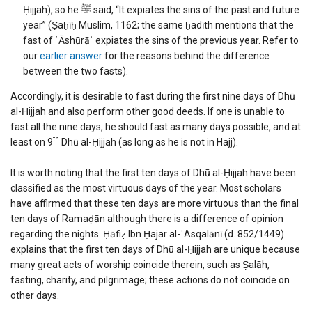
Ḥijjah), so he ﷺ said, “It expiates the sins of the past and future
year” (Ṣaḥīḥ Muslim, 1162; the same ḥadīth mentions that the
fast of ʿĀshūrāʾ expiates the sins of the previous year. Refer to
our
earlier answer
for the reasons behind the difference
between the two fasts).
Accordingly, it is desirable to fast during the first nine days of Dhū
al-Ḥijjah and also perform other good deeds. If one is unable to
fast all the nine days, he should fast as many days possible, and at
th
least on 9
Dhū al-Ḥijjah (as long as he is not in Hajj).
It is worth noting that the first ten days of Dhū al-Ḥijjah have been
classified as the most virtuous days of the year. Most scholars
have affirmed that these ten days are more virtuous than the final
ten days of Ramaḍān although there is a difference of opinion
regarding the nights. Ḥāfiẓ Ibn Ḥajar al-ʿAsqalānī (d. 852/1449)
explains that the first ten days of Dhū al-Ḥijjah are unique because
many great acts of worship coincide therein, such as Ṣalāh,
fasting, charity, and pilgrimage; these actions do not coincide on
other days.