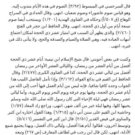
قال السرخسي في المبسوط (٣/٩٢): الصوم في هذه الأيام مندوب إليه،
وهو قياس صوم عاشوراء وصوم شعبان، انتهى. وقال الحدادي في السراج
الوهاج (ق ٥٠٧/أ) وحكاه في الفتاوى الهندية (١/٢٠١): ويستحب أيضا صوم
تسعة أيام من أول ذي الحجة، انتهى. وقال الحافظ ابن حجر في الفتح
(٢/٤٦٠): والذي يظهر أن السبب في امتياز عشر ذي الحجة لمكان اجتماع
أمهات العبادة فيه، وهي الصلاة والصيام والصدقة والحج، ولا يتأتى ذلك في
غيره، انتهى۔
وكتبت في بعض أجوبتي: قال شیخ الإسلام ابن تیمیة: أیام عشر ذي الحجة
أفضل من أیام العشر من رمضان، واللیالي العشر الأواخر من رمضان
أفضل من لیالي عشر ذي الحجة، كذا في الفتاوی الكبری (٢/٤۷۷). وقال
الحافظ ابن القیم في بدائع الفوائد (٣/۱٦۲): وإذا تأمل الفاضل اللبیب هذا
الجواب وجده كافیا شافیا، فإنه لیس من أیام العمل فیها أحب إلی الله من
أیام عشر ذي الحجة، وفیها یوم عرفة ویوم النحر ویوم الترویة، وأما لیالي
عشر رمضان فهي لیلة الإحیاء التي كان رسول الله صلی الله علیه وسلم
یحییها كلها، وفیها لیلة خیر من ألف شهر، انتهی، وراجع زاد المعاد (١/٥۷)
وحاشیة ابن القیم علی سنن أبي داود (٦/۳۱٥). وهذا القول اختاره ابن كثیر
والمناوي في فيض القدير (٢/٥۱). قال ابن كثیر في التفسير (٥/٤۱٦):
وتوسط آخرون، فقالوا: أیام هذا أفضل، ولیالي ذاك أفضل، وبهذا یجتمع شمع
الأدلة، انتهی، لکن قال ابن رجب في لطائف المعارف (ص ۲٦۷) وتبعه