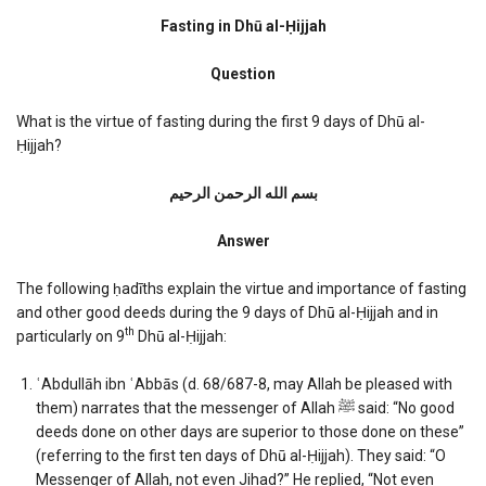
Fasting
in
Fasting in Dhū al-Ḥijjah
Dhu
al-
Question
Hijjah
What is the virtue of fasting during the first 9 days of Dhū al-
Ḥijjah?
بسم الله الرحمن الرحیم
Answer
The following ḥadīths explain the virtue and importance of fasting
and other good deeds during the 9 days of Dhū al-Ḥijjah and in
th
particularly on 9
Dhū al-Ḥijjah:
ʿAbdullāh ibn ʿAbbās (d. 68/687-8, may Allah be pleased with
them) narrates that the messenger of Allah ﷺ said: “No good
deeds done on other days are superior to those done on these”
(referring to the first ten days of Dhū al-Ḥijjah). They said: “O
Messenger of Allah, not even Jihad?” He replied, “Not even