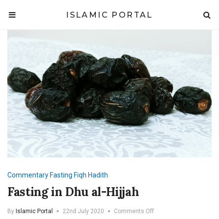
ISLAMIC PORTAL
Commentary
Fasting
Fiqh
Hadith
Fasting in Dhu al-Hijjah
on
By
Islamic Portal
22nd July 2020
Comments Off