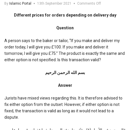
on
By
Islamic Portal
13th September 2021
Comments Off
Different
prices
Different prices for orders depending on delivery day
for
orders
Question
depending
on
delivery
A person says to the baker or tailor, “If you make and deliver my
day
order today, I will give you £100. If you make and deliver it
tomorrow, I will give you £75.” The product is exactly the same and
either option is not specified. Is this transaction valid?
بسم الله الرحمن الرحیم
Answer
Jurists have mixed views regarding this. It is therefore advised to
fix either option from the outset. However, if either option is not
fixed, the transaction is valid as long as it would not lead to a
dispute.
قال محمد في الأصل (١٠/٦): رجل دفع إلى رجل ثوبا فقطعه قميصا، على