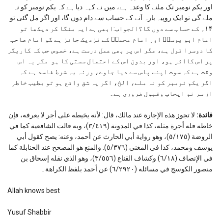
اور یکم نومبر تک ملنے کا وعدہ ہے، میں نے کہہ دیا ہے کہ یکم نومبر کو نہ
ملے گی تو ایک روپیہ بارہ آنے کے حساب سے دام دوں گا، اور اگر مل گئی تو
۱۴؍ کے حساب سے دوں گا؟الجواب:ابھی ہدایہ منگا کر دیکھا تو
امام ابو یوسفؒ اور امام محمدؒ کے نزدیک جائز ہے گو امام صاحب
کا دوسرا قول ہے، مگر اس پر بھی عمل درست ہے، خصوص جب کہ کاریگر
پر اس کااثر ہو، اور بدون اس کے احتمال سستی کا ہو مگر یہ اس
وقت ہے کہ سوت اپنے پاس سے دیا جاوے، ورنہ یہ شرط فاسد ہے کہ
اگر یکم نومبر کو نہ ملے، الخ، اگر یہ شق واقع ہو تو بطیب خاطر
از سر نو ایجاب وقبول ضروری ہے۔
فائدة:
لا تجوز هذه الإجارة عند مالك، قال: لأنه يخيطه على أجر لا يعرفه، فإن
خاطه فله أجرة مثله، كذا في المدونة (٣/٤١٩)، وبه قالت الشافعية كما في
الروضة (٥/١٧٥)، وهو رواية أبي الحارث عن أحمد، وعنه: يصح كقول أبي
يوسف ومحمد، كذا في المغني (٥/٣٧٦). والمنع هو المصحح عند الحنابلة كما
في الإنصاف (٦/١٨) وكشاف القناع (٣/٥٥٦)، وهو الذي نقله إسحاق بن
منصور الكوسج في مسائله (٦/٢٩٢٠) عن أحمد بلفظ الكراهة۔
Allah knows best
Yusuf Shabbir