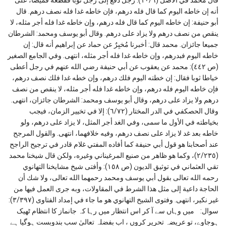
أنه إن خاطه اليوم كما قال فله درهم، فإن خاطه غدا فله نصف درهم. قال
أبو حنيفة: إن خاطه اليوم كما قال فله درهم، وإن خاطه غدا فله أجر مثله، لا
ينقص من نصف درهم ولا يزاد على درهم. وقال أبو يوسف ومحمد: الشرطان
جميعا جائزان. محمد قال: أخبرنا مُخبِرٌ عن حماد عن إبراهيم أنه قال: إن
خاطه اليوم فبدرهم، وإن خاطه غدا فله أجر مثله، انتهى. وفي الجامع الصغير
(ص ٤٤٢): محمد عن يعقوب عن أبي حنيفة رضي الله عنهم في رجل أعطى
خياطا ثوبا فقال: إن خطته اليوم فلك درهم، وإن خطه غدا فلك نصف درهم،
فإن خاطه اليوم فله درهم، وإن خاطه غدا فله أجر مثله، لا ينقص من نصف
درهم ولا يزاد على درهم، وقال أبو يوسف ومحمد: الشرطان جائزان، انتهى.
وقال الحصكفي في الدر المختار (٦/٧٢): إلا في تخيير الزمان، فيجب
بخياطته في الأول ما سمى، وفي الغد أجر المثل، لا يزاد على درهم، ولو
خاطه بعد غد لا يزاد على نصف درهم، وفيه خلافهما، انتهى. والقول المرجح
عند أصحابنا هو قول أبي حنيفة كما أفاده المفتي غلام قادر في ترجيح الراجح
(٢/٢٣٥)، وكما هو ظاهر من صنيع المرغيناني وغيره، ولكن قال شيخنا محمد
تقي العثماني في توثيق الديون (ص ١٥٨): وأفتى شيخ مشايخنا التهانوي
رحمه الله تعالى بقول أبي يوسف ومحمد رحمهما الله تعالى، ولا شك أن
الحاجة داعية إلى مثل هذا الشرط في المقاولات، وبه جرى العمل فيها من
غير نكير، انتهى. وفتوى الشيخ التهانوي هو ما جاء في إمداد الفتاوى (٣/٣٩٧):
سوال: میں وہاں سے آ کر اس انتظار میں رہا کہ جانماز کا انتظام ٹھیک
ہوجاوے، تو عریضہ تحریر کروں ، اب بفضلہ تعالیٰ سب بندوبست ہوگیا ہے