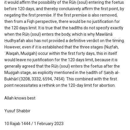
it would affirm the possibility of the Rūḥ (soul) entering the foetus
before 120 days, and thereby conclusively affirm the first point, by
negating the first premise. If the first premise is also removed,
then from a Fiqh perspective, there would be no justification for
the 120 days limit. It is true that the ḥadīths do not specify exactly
when the Rūḥ (soul) enters the body, which is why Mawlānā
Ḥudhyafah also has not provided a definitive verdict on the timing.
However, even if it is established that the three stages (Nuṭfah,
ʿAlaqah, Muḍgah) occur within the first forty days, this in itself
would leave no justification for the 120 days limit, because it is
generally agreed that the Rūḥ (soul) enters the foetus after the
Muḍgah stage, as explicitly mentioned in the ḥadīth of Ṣaḥīḥ al-
Bukhārī (3208, 3332, 6594, 7454). This combined with the first
point necessitates a rethink on the 120-day limit for abortion.
Allah knows best
Yusuf Shabbir
10 Rajab 1444 / 1 February 2023