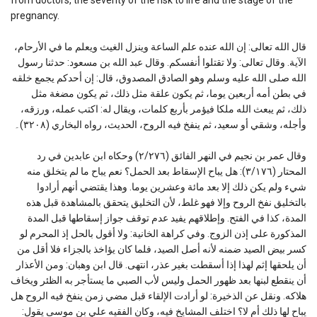
pregnancy.
قال الله تعالى: إن الله عنده علم الساعة وينزل الغيث ويعلم ما في الأرحام،
الآية. وقال تعالى: ولا تقتلوا أنفسكم. وقال عبد الله بن مسعود: حدثنا رسول
الله صلى الله عليه وسلم وهو الصادق المصدوق، قال: إن أحدكم يجمع خلقه
في بطن أمه أربعين يوما، ثم يكون علقة مثل ذلك، ثم يكون مضغة مثل
ذلك، ثم يبعث الله ملكا فيؤمر بأربع كلمات، ويقال له: اكتب عمله، ورزقه،
وأجله، وشقي أو سعيد، ثم ينفخ فيه الروح، الحديث، رواه البخاري (٣٢٠٨)۔
وقال عمر بن نجيم في النهر الفائق (٢/٢٧٦) وحكاه ابن عابدين في رد
المحتار (٣/١٧٦): هل يباح الإسقاط بعد الحمل؟ نعم يباح ما لم يتخلق منه
شيء ولم يكن ذلك إلا بعد مائة وعشرين يوما. وهذا يقتضي أنهم أرادوا
بالتخليق نفخ الروح وإلا فهو غلط، لأن التخليق يتحقق بالمشاهدة قبل هذه
المدة، كذا في الفتح. وإطلاقهم يفيد عدم توقف جواز إسقاطها قبل المدة
المذكورة على إذن الزوج. وفي كراهة الخانية: ولا أقول بالحل إذ المحرم لو
كسر بيض الصيد ضمنه لأنه أصل الصيد، فلما كان يؤاخذ بالجزاء فلا أقل من
أن يلحقها إثم لهذا إذا أسقطت بغير عذر، انتهى. قال ابن وهبان: ومن الأعذار
أن ينقطع لبنها بعد ظهور الحمل وليس لأب الصبي ما يستأجر به الظئر ويخاف
هلاكه. ونقل عن الذخيرة: لو أرادت الإلقاء قبل مضي زمن ينفخ فيه الروح هل
يباح لها ذلك أم لا؟ اختلف المشايخ فيه، وكان الفقيه علي بن موسى يقول: