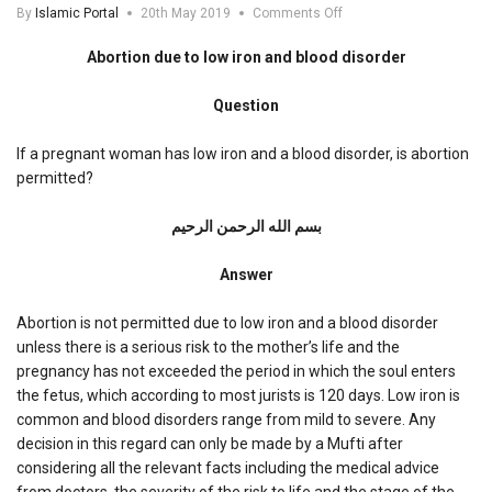
on
By
Islamic Portal
20th May 2019
Comments Off
Abortion
due
Abortion due to low iron and blood disorder
to
low
Question
iron
and
blood
If a pregnant woman has low iron and a blood disorder, is abortion
disorder
permitted?
بسم الله الرحمن الرحیم
Answer
Abortion is not permitted due to low iron and a blood disorder
unless there is a serious risk to the mother’s life and the
pregnancy has not exceeded the period in which the soul enters
the fetus, which according to most jurists is 120 days. Low iron is
common and blood disorders range from mild to severe. Any
decision in this regard can only be made by a Mufti after
considering all the relevant facts including the medical advice
from doctors, the severity of the risk to life and the stage of the