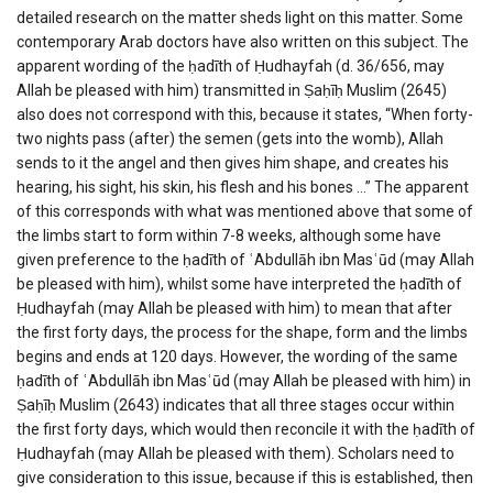
detailed research on the matter sheds light on this matter. Some
contemporary Arab doctors have also written on this subject. The
apparent wording of the ḥadīth of Ḥudhayfah (d. 36/656, may
Allah be pleased with him) transmitted in Ṣaḥīḥ Muslim (2645)
also does not correspond with this, because it states, “When forty-
two nights pass (after) the semen (gets into the womb), Allah
sends to it the angel and then gives him shape, and creates his
hearing, his sight, his skin, his flesh and his bones …” The apparent
of this corresponds with what was mentioned above that some of
the limbs start to form within 7-8 weeks, although some have
given preference to the ḥadīth of ʿAbdullāh ibn Masʿūd (may Allah
be pleased with him), whilst some have interpreted the ḥadīth of
Ḥudhayfah (may Allah be pleased with him) to mean that after
the first forty days, the process for the shape, form and the limbs
begins and ends at 120 days. However, the wording of the same
ḥadīth of ʿAbdullāh ibn Masʿūd (may Allah be pleased with him) in
Ṣaḥīḥ Muslim (2643) indicates that all three stages occur within
the first forty days, which would then reconcile it with the ḥadīth of
Ḥudhayfah (may Allah be pleased with them). Scholars need to
give consideration to this issue, because if this is established, then