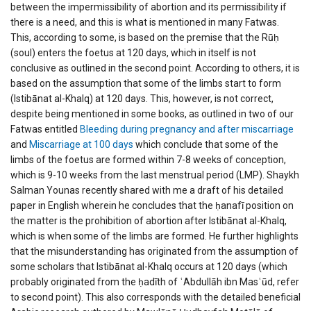
between the impermissibility of abortion and its permissibility if
there is a need, and this is what is mentioned in many Fatwas.
This, according to some, is based on the premise that the Rūḥ
(soul) enters the foetus at 120 days, which in itself is not
conclusive as outlined in the second point. According to others, it is
based on the assumption that some of the limbs start to form
(Istibānat al-Khalq) at 120 days. This, however, is not correct,
despite being mentioned in some books, as outlined in two of our
Fatwas entitled
Bleeding during pregnancy and after miscarriage
and
Miscarriage at 100 days
which conclude that some of the
limbs of the foetus are formed within 7-8 weeks of conception,
which is 9-10 weeks from the last menstrual period (LMP). Shaykh
Salman Younas recently shared with me a draft of his detailed
paper in English wherein he concludes that the ḥanafī position on
the matter is the prohibition of abortion after Istibānat al-Khalq,
which is when some of the limbs are formed. He further highlights
that the misunderstanding has originated from the assumption of
some scholars that Istibānat al-Khalq occurs at 120 days (which
probably originated from the ḥadīth of ʿAbdullāh ibn Masʿūd, refer
to second point). This also corresponds with the detailed beneficial