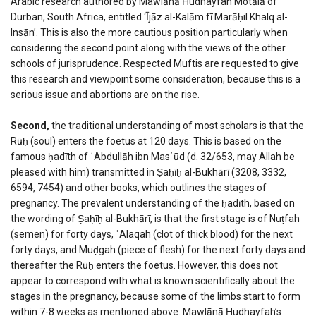
Arabic research authored by Mawlānā Ḥudhayfah Motālā of
Durban, South Africa, entitled ‘Ījāz al-Kalām fī Marāḥil Khalq al-
Insān’. This is also the more cautious position particularly when
considering the second point along with the views of the other
schools of jurisprudence. Respected Muftis are requested to give
this research and viewpoint some consideration, because this is a
serious issue and abortions are on the rise.
Second,
the traditional understanding of most scholars is that the
Rūḥ (soul) enters the foetus at 120 days. This is based on the
famous ḥadīth of ʿAbdullāh ibn Masʿūd (d. 32/653, may Allah be
pleased with him) transmitted in Ṣaḥīḥ al-Bukhārī (3208, 3332,
6594, 7454) and other books, which outlines the stages of
pregnancy. The prevalent understanding of the ḥadīth, based on
the wording of Ṣaḥīḥ al-Bukhārī, is that the first stage is of Nuṭfah
(semen) for forty days, ʿAlaqah (clot of thick blood) for the next
forty days, and Muḍgah (piece of flesh) for the next forty days and
thereafter the Rūḥ enters the foetus. However, this does not
appear to correspond with what is known scientifically about the
stages in the pregnancy, because some of the limbs start to form
within 7-8 weeks as mentioned above. Mawlānā Ḥudhayfah’s