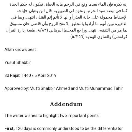
إنه يكره فإن الماء بعدما وقع في الرحم مآله الحياة، فيكون له حكم الحياة
كما في بيضة صيد الحرم، ونحوه في الظهيرية. قال ابن وهبان: فإباحة
الإسقاط محمولة على حالة العذر أو أنها لا تأثم إثم القتل، انتهى. وبما في
الذخيرة تبين أنهم ما أرادوا بالتخليق إلا نفخ الروح وأن قاضي خان مسبوق
بما مر من التفقه، انتهى. وراجع المحيط البرهاني (٨/٨٣، طبعة إدارة القرآن
كراتشي) والفتاوى الهندية (٥/٣٥٦)۔
Allah knows best
Yusuf Shabbir
30 Rajab 1440 / 5 April 2019
Approved by: Mufti Shabbir Ahmed and Mufti Muhammad Tahir
Addendum
The writer wishes to highlight two important points:
First,
120 days is commonly understood to be the differentiator