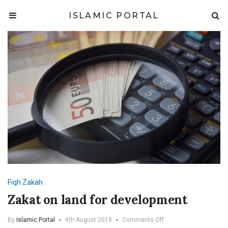
ISLAMIC PORTAL
Fiqh
Zakah
Zakat on land for development
on
By
Islamic Portal
6th August 2018
Comments Off