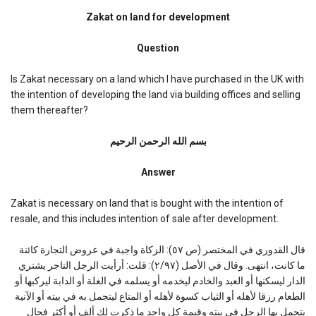
Zakat
on
Zakat on land for development
land
for
Question
development
Is Zakat necessary on a land which I have purchased in the UK with
the intention of developing the land via building offices and selling
them thereafter?
بسم الله الرحمن الرحیم
Answer
Zakat is necessary on land that is bought with the intention of
resale, and this includes intention of sale after development.
قال القدوري في المختصر (ص ٥٧): الزكاة واجبة في عروض التجارة كائنة
ما كانت، انتهى. وقال في الأصل (٢/٩٧): قلت: أرأيت الرجل التاجر يشتري
الدار ليسكنها أو العبد والخادم ليخدمه أو يسلمه في الغلة أو الدابة ليركبها أو
الطعام رزقا لأهله أو الثياب كسوة لأهله أو المتاع ليتجمل به في بيته أو الآنية
يتجمل بها الرجل في بيته وقيمة كل واحد ما ذكرت لك ألف أو أكثر فحال