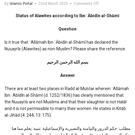
on
By
Islamic Portal
22nd March 2025
Comments Off
Status
of
Status of Alawites according to Ibn ʿĀbidīn al-Shāmī
Alawites
according
Question
to
Ibn
Abideen
Is it true that ʿAllāmah Ibn ʿĀbidīn al-Shāmī has declared the
al-
Nuṣayrīs (Alawites) as non-Muslim? Please share the reference.
Shami
بسم الله الرحمن الرحیم
Answer
There are at least two places in Radd al-Muḥtar wherein ʿAllāmah
Ibn ʿAbīdīn al-Shāmī (d. 1252/1836) has clearly mentioned that
the Nuṣayrīs are not Muslims and that their slaughter is not Ḥalāl
and it is not permissible to marry their women. He states in Kitāb
al-Jihād (4: 244; 13: 175):
مطلب: حكم الدروز والتيامنة والنصيرية والإسماعيلية: تنبيه: يعلم مما هنا
حكم الدروز والتيامنة، فإنهم في البلاد الشامية يظهرون الإسلام والصوم