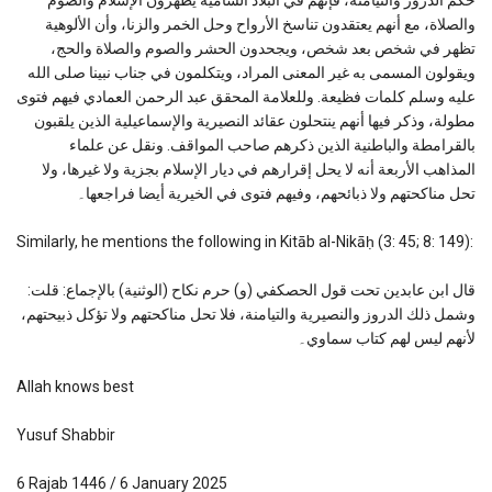
والصلاة، مع أنهم يعتقدون تناسخ الأرواح وحل الخمر والزنا، وأن الألوهية
تظهر في شخص بعد شخص، ويجحدون الحشر والصوم والصلاة والحج،
ويقولون المسمى به غير المعنى المراد، ويتكلمون في جناب نبينا صلى الله
عليه وسلم كلمات فظيعة. وللعلامة المحقق عبد الرحمن العمادي فيهم فتوى
مطولة، وذكر فيها أنهم ينتحلون عقائد النصيرية والإسماعيلية الذين يلقبون
بالقرامطة والباطنية الذين ذكرهم صاحب المواقف. ونقل عن علماء
المذاهب الأربعة أنه لا يحل إقرارهم في ديار الإسلام بجزية ولا غيرها، ولا
تحل مناكحتهم ولا ذبائحهم، وفيهم فتوى في الخيرية أيضا فراجعها۔
Similarly, he mentions the following in Kitāb al-Nikāḥ (3: 45; 8: 149):
قال ابن عابدين تحت قول الحصكفي (و) حرم نكاح (الوثنية) بالإجماع: قلت:
وشمل ذلك الدروز والنصيرية والتيامنة، فلا تحل مناكحتهم ولا تؤكل ذبيحتهم،
لأنهم ليس لهم كتاب سماوي۔
Allah knows best
Yusuf Shabbir
6 Rajab 1446 / 6 January 2025