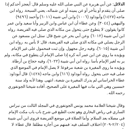
الدلائل:
عن أبي هريرة عن النبي صلى الله عليه وسلم قال: أيعجز أحدكم إذا
صلى أن يتقدم أو يتأخر أو عن يمينه أو عن شماله، يعني السبحة. رواه ابن
ماجه (١٤٢٧) وأبوداود (١٠٠٦) وابن أبي شيبة (٦٠١١) وأحمد (٩٤٩٦)
والبيهقي (٣٠٤٤). وعن عطاء أن ابن عباس وابن الزبير وأبا سعيد وابن عمر
كانوا يقولون: لا يتطوع حتى يتحول من مكانه الذي صلى فيه الفريضة. رواه
ابن أبي شيبة (٦٠١٢). وعن أبي بحر عن شيخ قال: سئل ابن مسعود عن
الرجل يصلي في مكانه الذي صلى فيه الفريضة، قال: لا بأس به. رواه ابن
أبي شيبة (٦٠١٥)، وفيه رجل مجهول. وإن ثبت فمحمول على غير الإمام.
ويؤيده ما روي عن ابن عمر أنه كره إذا صلى الإمام أن يتطوع في مكانه، ولم
ير به لغير الإمام بأسا. رواه ابن أبي شيبة (٦٠٢٢)، وفيه حجاج بن أرطاة.
ويؤيده ما روى المغيرة بن شعبة مرفوعا: لا يصل الإمام في الموضع الذي
صلى فيه حتى يتحول. رواه أبوداود (٦١٦) وابن ماجه (١٤٢٨). قال أبوداود:
عطاء الخراساني لم يدرك المغيرة بن شعبة، انتهى. وهذا لأنه ولد سنة
خمسين وهي التي مات فيها المغيرة على الصحيح، أفاده شيخنا الجونفوري
رحمه الله۔
وقال شيخنا العلامة محمد يونس الجونفوري في المجلد الثالث من نبراس
الساري في رياض البخاري وهو تحت الطبع في شرح باب باب مكث الإمام
في مصلاه بعد السلام: وأما الصلاة في موضع الفريضة فروى ابن أبي شيبة
(٢/٢٠٤-٢٠٩) اختلاف السلف فيه: فمنهم من أجازه مطلقا. قال عطاء: لا