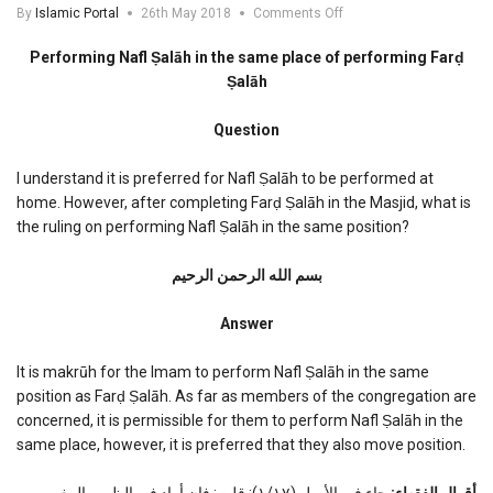
on
By
Islamic Portal
26th May 2018
Comments Off
Performing
Nafl
Performing Nafl Ṣalāh in the same place of performing Farḍ
Salah
Ṣalāh
in
the
Question
same
place
of
I understand it is preferred for Nafl Ṣalāh to be performed at
performing
home. However, after completing Farḍ Ṣalāh in the Masjid, what is
Fard
the ruling on performing Nafl Ṣalāh in the same position?
Salah
بسم الله الرحمن الرحیم
Answer
It is makrūh for the Imam to perform Nafl Ṣalāh in the same
position as Farḍ Ṣalāh. As far as members of the congregation are
concerned, it is permissible for them to perform Nafl Ṣalāh in the
same place, however, it is preferred that they also move position.
أقوال الفقهاء:
جاء في الأصل (١/١٧): قلت: فإن أراد في الظهر والمغرب