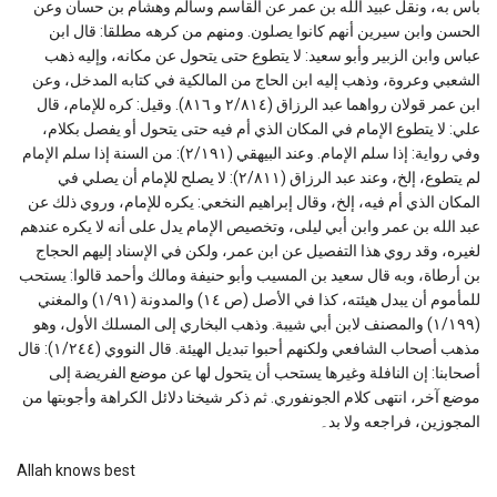
بأس به، ونقل عبيد الله بن عمر عن القاسم وسالم وهشام بن حسان وعن
الحسن وابن سيرين أنهم كانوا يصلون. ومنهم من كرهه مطلقا: قال ابن
عباس وابن الزبير وأبو سعيد: لا يتطوع حتى يتحول عن مكانه، وإليه ذهب
الشعبي وعروة، وذهب إليه ابن الحاج من المالكية في كتابه المدخل، وعن
ابن عمر قولان رواهما عبد الرزاق (٢/٨١٤ و ٨١٦). وقيل: كره للإمام، قال
علي: لا يتطوع الإمام في المكان الذي أم فيه حتى يتحول أو يفصل بكلام،
وفي رواية: إذا سلم الإمام. وعند البيهقي (٢/١٩١): من السنة إذا سلم الإمام
لم يتطوع، إلخ، وعند عبد الرزاق (٢/٨١١): لا يصلح للإمام أن يصلي في
المكان الذي أم فيه، إلخ، وقال إبراهيم النخعي:
يكره للإمام، وروي ذلك عن
عبد الله بن عمر وابن أبي ليلى، وتخصيص الإمام يدل على أنه لا يكره عندهم
لغيره، وقد روي هذا التفصيل عن ابن عمر، ولكن في الإسناد إليهم الحجاج
بن أرطاة، وبه قال سعيد بن المسيب وأبو حنيفة ومالك وأحمد قالوا: يستحب
للمأموم أن يبدل هيئته، كذا في الأصل (ص ١٤) والمدونة (١/٩١) والمغني
(١/١٩٩) والمصنف لابن أبي شيبة
. وذهب البخاري إلى المسلك الأول، وهو
مذهب أصحاب الشافعي ولكنهم أحبوا تبديل الهيئة. قال النووي (١/٢٤٤): قال
أصحابنا: إن النافلة وغيرها يستحب أن يتحول لها عن موضع الفريضة إلى
موضع آخر، انتهى كلام الجونفوري. ثم ذكر شيخنا دلائل الكراهة وأجوبتها من
المجوزين، فراجعه ولا بد۔
Allah knows best