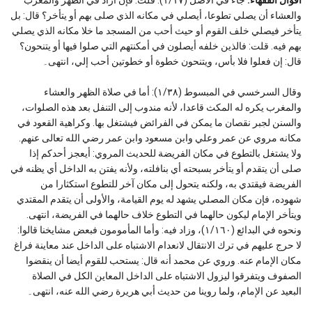
والعشاء أن يصلي تطوعا، أيصلي في مكانه الذي صلى بهم أو يتأخر؟ قال: بل
يتأخر فيصلي خلف القوم أو حيث أحب من المسجد ما خلا مكانه الذي يصلي
بهم فيه. قلت: فالذين خلفه أيصلون في أمكنتهم التي صلوا فيها أو يتنحون؟
قال: إن فعلوا فلا بأس، ويتنحون خطوة أو خطوتين أحب إلي، انتهى۔
وقال السرخسي في المبسوط (١/٣٨): أما في صلاة الظهر والعشاء
والمغرب يكره له المكث قاعدا، لأنه مندوب إلى التنفل بعد هذه الصلوات،
والسنن لجبر نقصان ما يمكن في الفرائض فيشتغل بها. وكراهية القعود في
مكانه مروي عن عمر وعلي وابن مسعود وابن عمر رضي الله تعالى عنهم.
ولا يشتغل بالتطوع في مكان الفريضة للحديث المروي: أيعجز أحدكم إذا
صلى أن يتقدم أو يتأخر بسبحته أي بنافلته، ولأنه يفتن به الداخل أي يظنه في
الفريضة فيقتدي به، ولكنه يتحول إلى مكان آخر للتطوع استكثارا من
شهوده، فإن مكان المصلي يشهد له يوم القيامة، والأولى أن يتقدم المقتدي
ويتأخر الإمام ليكون حالهما في التطوع خلاف حالهما في الفريضة، انتهى.
ونحوه في البدائع (١/١٦٠)، وزاد فيه: وأما المأمومون فبعض مشايخنا قالوا:
لا حرج عليهم في ترك الانتقال لانعدام الاشتباه على الداخل عند معاينة فراغ
مكان الإمام عنه. وروي عن محمد أنه قال: يستحب للقوم أيضا أن ينقضوا
الصفوف ويتفرقوا ليزول الاشتباه على الداخل المعاين الكل في الصلاة
البعيد عن الإمام، ولما روينا من حديث أبي هريرة رضي الله عنه، انتهى۔