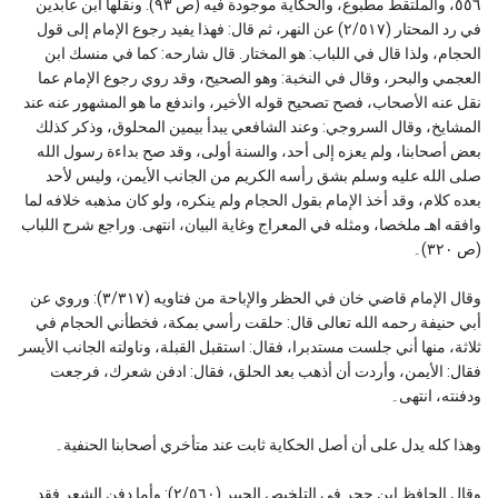
٥٥٦، والملتقط مطبوع، والحكاية موجودة فيه (ص ٩٣). ونقلها ابن عابدين
في رد المحتار (٢/٥١٧) عن النهر، ثم قال: فهذا يفيد رجوع الإمام إلى قول
الحجام، ولذا قال في اللباب: هو المختار. قال شارحه: كما في منسك ابن
العجمي والبحر، وقال في النخبة: وهو الصحيح، وقد روي رجوع الإمام عما
نقل عنه الأصحاب، فصح تصحيح قوله الأخير، واندفع ما هو المشهور عنه عند
المشايخ، وقال السروجي: وعند الشافعي يبدأ بيمين المحلوق، وذكر كذلك
بعض أصحابنا، ولم يعزه إلى أحد، والسنة أولى، وقد صح بداءة رسول الله
صلى الله عليه وسلم بشق رأسه الكريم من الجانب الأيمن، وليس لأحد
بعده كلام، وقد أخذ الإمام بقول الحجام ولم ينكره، ولو كان مذهبه خلافه لما
وافقه اهـ ملخصا، ومثله في المعراج وغاية البيان، انتهى. وراجع شرح اللباب
(ص ٣٢٠)۔
وقال الإمام قاضي خان في الحظر والإباحة من فتاويه (٣/٣١٧): وروي عن
أبي حنيفة رحمه الله تعالى قال: حلقت رأسي بمكة، فخطأني الحجام في
ثلاثة، منها أني جلست مستدبرا، فقال: استقبل القبلة، وناولته الجانب الأيسر
فقال: الأيمن، وأردت أن أذهب بعد الحلق، فقال: ادفن شعرك، فرجعت
ودفنته، انتهى۔
وهذا كله يدل على أن أصل الحكاية ثابت عند متأخري أصحابنا الحنفية۔
وقال الحافظ ابن حجر في التلخيص الحبير (٢/٥٦٠): وأما دفن الشعر فقد