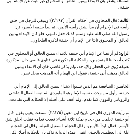
المسألة يشعر بأن الابتداء بيمين الحالق أو المحلوق غير ثابت عن الإمام أبي
حنيفة۔
الثالث:
قال الطحاوي في أحكام القرآن (٢/١٩٣): وينبغي للرجل في حلق
رأسه في الإحرام أن يبدأ بشق رأسه الأيمن، ثم يبدأ بشقه الأيسر، فإن
رسول الله صلى الله عليه وسلم كذلك فعل، انتهى. فلو كان الابتداء بيمين
الحالق أو المحلوق ثابتا عن الإمام أي حنيفة لذكره الطحاوي۔
الرابع:
لم أر نصا عن الإمام أبي حنيفة للابتداء بيمين الحالق أو المحلوق في
كتب أصحابنا المتقدمين، والحكاية المذكورة في فتاوى قاضي خان، مذكورة
بصيغة رُوي في الحظر والإباحة، ولم يذكر قاضي خان أن الابتداء بيمين
الحالق مذهب أبي حنيفة، فقول ابن الهمام أنه المذهب محل نظر۔
الخامس:
الشافعية هم الذين نسبوا الابتداء بيمين الحالق إلى الإمام أبي
حنيفة، وأول من وجدت نسبه للإمام هو الماوردي، ثم تبعه القفال الشاشي
والروياني والنووي كما تقدم، ولم أقف على أصله إلا الحكاية التي تقدمت۔
ثم رأيت الدوري قال في تاريخ ابن معين (٣/٤٧٥): سمعت يحيى يقول: قال
أبو حنيفة: تعلمت من حجام بمكة ثلاثة أشياء: قعدت قدامه فقلت احلق شق
الأيسر، فقال: ابدأ بالأيمن، وقال الحجام: استقبل القبلة، وقال لي الحجام:
ابلغ إلى العظمين بالحلق، انتهى. فهذه الرواية تؤكد بأن للحكاية أصلا، لكن