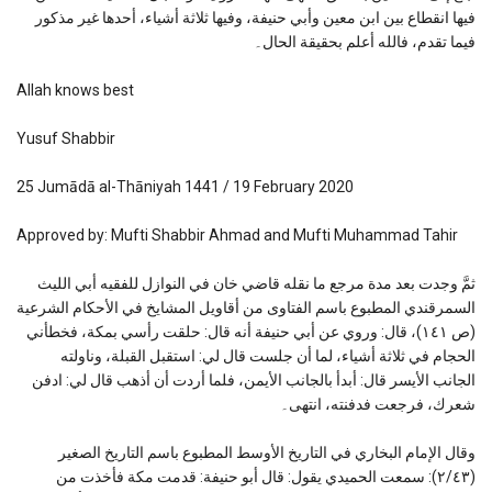
فيها انقطاع بين ابن معين وأبي حنيفة، وفيها ثلاثة أشياء، أحدها غير مذكور
فيما تقدم، فالله أعلم بحقيقة الحال۔
Allah knows best
Yusuf Shabbir
25 Jumādā al-Thāniyah 1441 / 19 February 2020
Approved by: Mufti Shabbir Ahmad and Mufti Muhammad Tahir
ثمَّ وجدت بعد مدة مرجع ما نقله قاضي خان في النوازل للفقيه أبي الليث
السمرقندي المطبوع باسم الفتاوى من أقاويل المشايخ في الأحكام الشرعية
(ص ١٤١)، قال: وروي عن أبي حنيفة أنه قال: حلقت رأسي بمكة، فخطأني
الحجام في ثلاثة أشياء، لما أن جلست قال لي: استقبل القبلة، وناولته
الجانب الأيسر قال: أبدأ بالجانب الأيمن، فلما أردت أن أذهب قال لي: ادفن
شعرك، فرجعت فدفنته، انتهى۔
وقال الإمام البخاري في التاريخ الأوسط المطبوع باسم التاريخ الصغير
(٢/٤٣): سمعت الحميدي يقول: قال أبو حنيفة: قدمت مكة فأخذت من