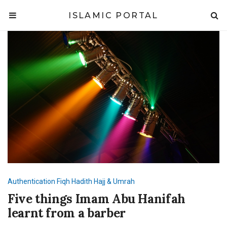
ISLAMIC PORTAL
Authentication
Fiqh
Hadith
Hajj & Umrah
Five things Imam Abu Hanifah
learnt from a barber