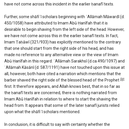
have not come across this incident in the earlier ḥanafī texts.
Further, some shāfiʿī scholars beginning with ʿAllāmah Māwardī (d.
450/1058) have attributed to Imam Abū Ḥanīfah that it is
desirable to begin shaving from the left side of the head. However,
we have not come across this in the earlier ḥanafī texts. In fact,
Imam Ṭaḥāwī (321/933) has explicitly mentioned to the contrary
that one should start from the right side of his head, and has
made no reference to any alternative view or the view of Imam
Abū Ḥanīfah in this regard. ʿAllāmah Sarakhsī (d.ca.490/1097) and
ʿAllāmah Kāsānī (d. 587/1191) have not touched upon this issue at
all, however, both have cited a narration which mentions that the
barber shaved the right side of the blessed head of the Prophet ﷺ
first. It therefore appears, and Allah knows best, that in so far as
the ḥanafī texts are concerned, there is nothing narrated from
Imam Abū Ḥanīfah in relation to where to start the shaving the
head from. It appears that some of the later ḥanafī jurists relied
upon what the shāfiʿī scholars mentioned.
In conclusion, it is difficult to say with certainty whether the