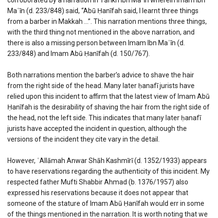
Maʿīn (d. 233/848) said, “Abū Ḥanīfah said, I learnt three things
from a barber in Makkah …”. This narration mentions three things,
with the third thing not mentioned in the above narration, and
there is also a missing person between Imam Ibn Maʿīn (d.
233/848) and Imam Abū Ḥanīfah (d. 150/767).
Both narrations mention the barber’s advice to shave the hair
from the right side of the head. Many later ḥanafī jurists have
relied upon this incident to affirm that the latest view of Imam Abū
Ḥanīfah is the desirability of shaving the hair from the right side of
the head, not the left side. This indicates that many later ḥanafī
jurists have accepted the incident in question, although the
versions of the incident they cite vary in the detail.
However, ʿAllāmah Anwar Shāh Kashmīrī (d. 1352/1933) appears
to have reservations regarding the authenticity of this incident. My
respected father Mufti Shabbir Ahmad (b. 1376/1957) also
expressed his reservations because it does not appear that
someone of the stature of Imam Abū Ḥanīfah would err in some
of the things mentioned in the narration. It is worth noting that we