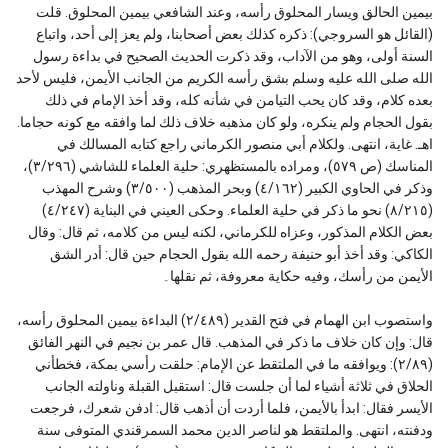
بيمين الحالق ويسار المحلوق رأسه، وعند الشافعي بيمين المحلوق. قلت
(القائل هو السروجي): ذكره كذلك بعض أصحابنا، ولم يعز إلى أحد، واتباع
السنة أولى، وهو من الآداب، وقد ذكرت الحديث الصحيح في بداءة رسول
الله صلى الله عليه وسلم بشق رأسه الكريم من الجانب الأيمن، فليس لأحد
بعده كلام، وقد كان يحب التيامن في شأنه كله، وقد أخذ الإمام في ذلك
بقول الحجام ولم ينكره، ولو كان مذهبه خلاف ذلك لما وافقه مع كونه حجاما.
اهـ. غاية، انتهى. ولكلام أبي منصور الكرماني راجع كتابه المسالك في
المناسك (ص ٥٧٩)، ومراده بالمستظهري: حلية العلماء للشاشي (٣/٢٩٦)،
وذكر في الحاوي الكبير (٤/١٦٢) وبحر المذهب (٣/٥٠٠) وشرح المهذب
(٨/٢١٥) نحو ما ذكر في حلية العلماء. وحكى العيني في البناية (٤/٢٤٧)
بعض الكلام المذكور، وعزاه للكرماني، لكنه ليس من كلامه، ثم قال: وقال
الكاكي: وقد أخذ أبو حنيفة رحمه الله بقول الحجام حين قال: أدر الشق
الأيمن من رأسك، وفيه حكاية معروفة، ثم نقلها۔
واستصوب ابن الهمام في فتح القدير (٢/٤٨٩) البداءة بيمين المحلوق رأسه،
قال: وإن كان خلاف ما ذكر في المذهب. قال عمر بن نجيم في النهر الفائق
(٢/٨٩): ويوافقه ما في الملتقط عن الإمام: حلقت رأسي بمكة، فخطأني
الحلاق في ثلاثة أشياء لما أن جلست قال: استقبل القبلة وناولته الجانب
الأيسر فقال: ابدأ بالأيمن، فلما أردت أن أذهب قال: ادفن شعرك، فرجعت
ودفنته، انتهى. والملتقط هو لناصر الدين محمد السمرقندي المتوفى سنة