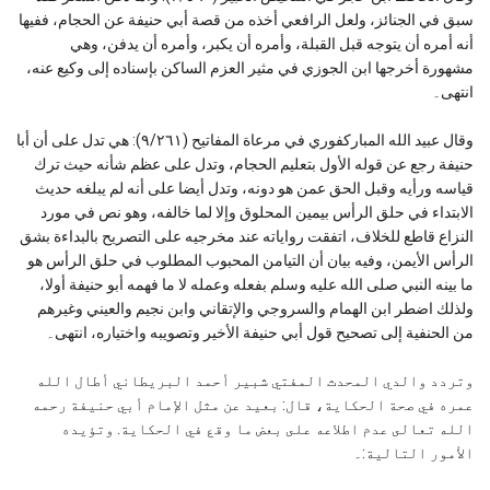
سبق في الجنائز، ولعل الرافعي أخذه من قصة أبي حنيفة عن الحجام، ففيها
أنه أمره أن يتوجه قبل القبلة، وأمره أن يكبر، وأمره أن يدفن، وهي
مشهورة أخرجها ابن الجوزي في مثير العزم الساكن بإسناده إلى وكيع عنه،
انتهى۔
وقال عبيد الله المباركفوري في مرعاة المفاتيح (٩/٢٦١): هي تدل على أن أبا
حنيفة رجع عن قوله الأول بتعليم الحجام، وتدل على عظم شأنه حيث ترك
قياسه ورأيه وقبل الحق عمن هو دونه، وتدل أيضا على أنه لم يبلغه حديث
الابتداء في حلق الرأس بيمين المحلوق وإلا لما خالفه، وهو نص في مورد
النزاع قاطع للخلاف، اتفقت رواياته عند مخرجيه على التصريح بالبداءة بشق
الرأس الأيمن، وفيه بيان أن التيامن المحبوب المطلوب في حلق الرأس هو
ما بينه النبي صلى الله عليه وسلم بفعله وعمله لا ما فهمه أبو حنيفة أولا،
ولذلك اضطر ابن الهمام والسروجي والإتقاني وابن نجيم والعيني وغيرهم
من الحنفية إلى تصحيح قول أبي حنيفة الأخير وتصويبه واختياره، انتهى۔
وتردد والدي المحدث المفتي شبير أحمد البريطاني أطال الله
عمره في صحة الحكاية، قال: بعيد عن مثل الإمام أبي حنيفة رحمه
الله تعالى عدم اطلاعه على بعض ما وقع في الحكاية. وتؤيده
الأمور التالية:۔