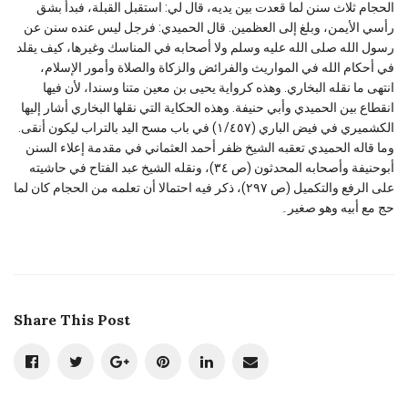
الحجام ثلاث سنن لما قعدت بين يديه، قال لي: استقبل القبلة، فبدأ بشق
رأسي الأيمن، وبلغ إلى العظمين. قال الحميدي: فرجل ليس عنده سنن عن
رسول الله صلى الله عليه وسلم ولا أصحابه في المناسك وغيرها، كيف يقلد
في أحكام الله في المواريث والفرائض والزكاة والصلاة وأمور الإسلام،
انتهى ما نقله البخاري. وهذه كرواية يحيى بن معين متنا وسندا، لأن فيها
انقطاع بين الحميدي وأبي حنيفة. وهذه الحكاية التي نقلها البخاري أشار إليها
الكشميري في فيض الباري (١/٤٥٧) في باب مسح اليد بالتراب ليكون أنقى.
وما قاله الحميدي تعقبه الشيخ ظفر أحمد العثماني في مقدمة إعلاء السنن
أبوحنيفة وأصحابه المحدثون (ص ٣٤)، ونقله الشيخ عبد الفتاح في حاشيته
على الرفع والتكميل (ص ٢٩٧)، ذكر فيه احتمالا أن تعلمه من الحجام كان لما
حج مع أبيه وهو صغير۔
Share This Post