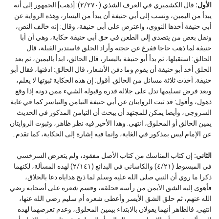
الأول:
قال الكشميري في العرف الشذي (٢/٢٧٠): [ذهب] الجمهور إلى أنه
يبدأ من اليمين، ونسب إلى أبي حنيفة أن يبدأ من اليسار، وهذه الرواية عن
أبي حنيفة أخذها النووي، واعترض على أبي حنيفة، وقال: إنه خالف النص،
ونقل بعض من يتصدى إلى الطعن في حق أبي حنيفة حكاية، وهي أن أبا
حنيفة لما ذهب حاجا ففرغ عن حجته وأراد الحلق فاستدبر القبلة، قال
الحالق: استقبلها، ثم بدأ أبو حنيفة باليسار، قال الحالق، ابدأ باليمين، ثم بعد
الحلق أخذ أبو حنيفة أن يقوم وما دفن الأشعار، قال الحالق: ادفنها، فقال أبو
حنيفة: أخذت ثلاثة مسائل من الحالق. أقول: إن هذه الحكاية ثبوتها لا يعلم،
وبعد فرض تسليمها تدل على جلالة قدره وقبوله الشيء ممن دونه إذا وقع
ذهول، وأقول: قد ثبت الروايتان عن أبي حنيفة التيامن والتياسر كما في غاية
السروجي، وأيضا يمكن للمجتهد أن يبحث أن التيامن المذكور في الحديث
يمين الحالق أو المحلوق، انتهى. وهذا الأخير فيه نظر ظاهر، وثبوت الروايتان
عن الإمام ليس بمذكور في الغاية، وإنما فيه إشارة إلى الحكاية، كما تقدم۔
الثاني:
إن كتاب المناسك من كتاب الأصل مفقود، ولم يتعرض السرخسي
في المبسوط (٤/٢١) والكاساني في البدائع (٢/١٤١) لهذه المسألة، لكنهما
ذكرا ما روي أن النبي صلى الله عليه وسلم لما ذبح هداياه دعا بالحلاق،
فأهوى إليه الشق الأيمن من رأسه فحلقه، وقسم شعره على أصحابه رضي
الله عنهم، ثم حلق الشق الأيسر وأعطى شعره أم سليم رضي الله عنها،
انتهى. فالظاهر أنهما يقولان بالابتداء بيمين المحلوق، وعدم تعرضهما لهذه