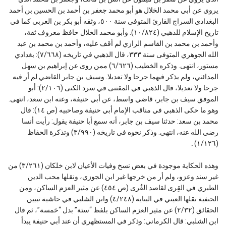
يروي عن أبي محمد الخلال هو أبو محمد جعفر بن أحمد بن الحسين بن أحمد
البغدادي السراج القارئ المتوفى سنة ٥٠٠، وثقه أبو بكر بن العربي كما في
تاريخ الإسلام للذهبي (١٠/٨٢٤). وأبو محمد الخلال حافظ معروف ثقة،
وأحمد بن محمد بن القاسم الرازي لم أقف عليه، وأحمد بن محمد بن عبد
الله الجوهري المتوفى سنة ٣٣٣، قال الذهبي في تاريخه (٧/٦٦٨): بغدادي
مستور، انتهى. وذكره الخطيب (٦/٦٢٦) ممن روى عن إبراهيم بن سهل
المدائني، ولم يذكر فيهما جرحا ولا تعديلا. وسيف بن جابر القاضي لم أر فيه
جرحا ولا تعديلا، قال الذهبي في المقتنى في سرد الكنى (٢/١٠٦): أبو
الموفق سيف بن جابر، قاضي واسط، عن أبي حنيفة، وعنه ابن سعد، انتهى.
وهو ما حكى الذهبي في مناقب الإمام أبي حنيفة وصاحبيه (ص ١٤): قال
محمد بن سعد: حدثنا سيف بن جابر، أنه سمع أبا حنيفة يقول: رأيت أنسا
رضي الله عنه، انتهى. وذكر نحوه في تاريخه (٣/٩٩٠) وتذكرة الحفاظ
(١/١٢٦)۔
وهذه الحكاية موجودة في بعض نسخ وفيات الأعيان لابن خلكان (٣/٢٦١) من
غير سند وعزو، ولم أر من خرجها غير ابن الجوزي، ونقلها محب الدين
الطبري في القِرى لقاصد القُرى (ص ٤٥٤) عن مثير العزم الساكن، ومن
الحنفية نقلها العيني في البناية (٤/٢٤٨) وابن الشلبي في حاشية تبيين
الحقائق (٢/٣٢) عن مثير العزم الساكن بلفظ “ستة” بدل “خمسة”، ثم قال
ابن الشلبي: قال الكرماني: وذكر في المستظهري أن عند أبي حنيفة يبدأ