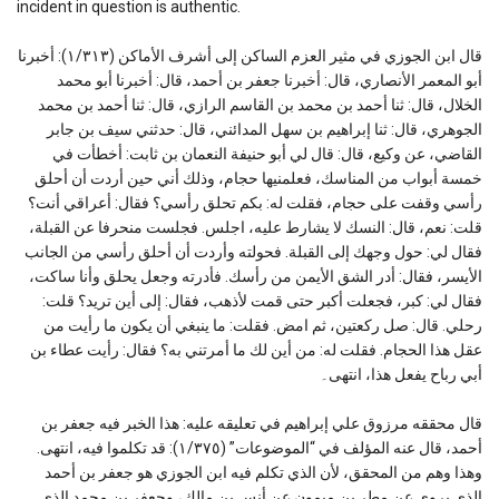
incident in question is authentic.
قال ابن الجوزي في مثير العزم الساكن إلى أشرف الأماكن (١/٣١٣): أخبرنا
أبو المعمر الأنصاري، قال: أخبرنا جعفر بن أحمد، قال: أخبرنا أبو محمد
الخلال، قال: ثنا أحمد بن محمد بن القاسم الرازي، قال: ثنا أحمد بن محمد
الجوهري، قال: ثنا إبراهيم بن سهل المدائني، قال: حدثني سيف بن جابر
القاضي، عن وكيع، قال: قال لي أبو حنيفة النعمان بن ثابت: أخطأت في
خمسة أبواب من المناسك، فعلمنيها حجام، وذلك أني حين أردت أن أحلق
رأسي وقفت على حجام، فقلت له: بكم تحلق رأسي؟ فقال: أعراقي أنت؟
قلت: نعم، قال: النسك لا يشارط عليه، اجلس. فجلست منحرفا عن القبلة،
فقال لي: حول وجهك إلى القبلة. فحولته وأردت أن أحلق رأسي من الجانب
الأيسر، فقال: أدر الشق الأيمن من رأسك. فأدرته وجعل يحلق وأنا ساكت،
فقال لي: كبر، فجعلت أكبر حتى قمت لأذهب، فقال: إلى أين تريد؟ قلت:
رحلي. قال: صل ركعتين، ثم امض. فقلت: ما ينبغي أن يكون ما رأيت من
عقل هذا الحجام. فقلت له: من أين لك ما أمرتني به؟ فقال: رأيت عطاء بن
أبي رباح يفعل هذا، انتهى۔
قال محققه مرزوق علي إبراهيم في تعليقه عليه: هذا الخبر فيه جعفر بن
أحمد، قال عنه المؤلف في “الموضوعات” (١/٣٧٥): قد تكلموا فيه، انتهى.
وهذا وهم من المحقق، لأن الذي تكلم فيه ابن الجوزي هو جعفر بن أحمد
الذي يروي عن مطر بن ميمون عن أنس بن مالك، وجعفر بن محمد الذي