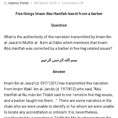
on
By
Islamic Portal
4th March 2020
Comments Off
Five
things
Five things Imam Abu Hanifah learnt from a barber
Imam
Abu
Question
Hanifah
learnt
from
What is the authenticity of the narration transmitted by Imam Ibn
a
al-Jawzī in Muthīr al-ʿAzm al-Sākin which mentions that Imam
barber
Abū Ḥanīfah was corrected by a barber in five Hajj related issues?
بسم الله الرحمن الرحیم
Answer
Imam Ibn al-Jawzī (d. 597/1201) has transmitted this narration
from Imām Wakīʿ ibn al-Jarrāḥ (d. 197/812) who said, “Abū
Ḥanīfah al-Nuʿmān ibn Thābit said to me: I erred in five Hajj issues,
and a barber taught me them …”. There are some narrators in the
chain who we were unable to identify or for whom we were unable
to locate any accreditation or criticism. It is, nevertheless,
corroborated by a narration in Tārīkh Ibn Maʿīn wherein Imam Ibn