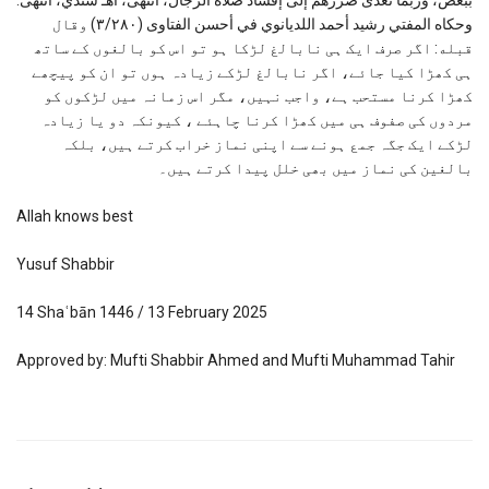
ببعض، وربما تعدى ضررهم إلى إفساد صلاة الرجال، انتهى، اهـ سندي، انتهى.
وحكاه المفتي رشيد أحمد اللديانوي في أحسن الفتاوى (٣/٢٨٠) وقال
قبله: اگر صرف ایک ہی نابالغ لڑکا ہو تو اس کو بالغوں کے ساتھ
ہی کھڑا کیا جائے، اگر نابالغ لڑکے زیادہ ہوں تو ان کو پیچھے
کھڑا کرنا مستحب ہے، واجب نہیں، مگر اس زمانہ میں لڑکوں کو
مردوں کی صفوف ہی میں کھڑا کرنا چاہئے ، کیونکہ دو یا زیادہ
لڑکے ایک جگہ جمع ہونے سے اپنی نماز خراب کرتے ہیں، بلکہ
بالغین کی نماز میں بھی خلل پیدا کرتے ہیں۔
Allah knows best
Yusuf Shabbir
14 Shaʿbān 1446 / 13 February 2025
Approved by: Mufti Shabbir Ahmed and Mufti Muhammad Tahir