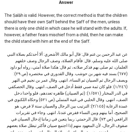
Answer
The Ṣalāh is valid. However, the correct method is that the children
should have their own Ṣaff behind the Ṣaff of the men, unless
there is only one child in which case he will stand with the adults. If,
however, a father fears mischief from a child, then he can make
the child stand with him at the end of the Ṣaff.
عن عبد الرحمن بن غنم قال: قال أبو مالك الأشعري: ألا أحدثكم بصلاة النبي
صلى الله عليه وسلم، قال: فأقام الصلاة، وصف الرجال وصف خلفهم
الغلمان، ثم صلى بهم فذكر صلاته، ثم قال: هكذا صلاة أمتي، رواه أبو داود
(٦٧٧) بسند فيه شهر بن حوشب. وقال القدوري في مختصره (ص ٢٩):
ويصف الرجال ثم الصبيان ثم النساء، انتهى. وقال عمر بن نجيم في النهر
(١/٢٤٦): فلو كان ثمة صبي فقط أدخل في الصف، انتهى. وقال الحصكفي
في الدر المختار (١/٥٧١): (ثم الصبيان) ظاهره تعددهم، فلو واحدا دخل
الصف، انتهى. وقال الحلبي في غنية المتملي (ص ٥٢١) وحكاه اللكنوي في
عمدة الرعاية (٢/١٤٥): الترتيب بين الرجال والصبيان سنة لا فرض، هو
الصحيح، أما بينهم وبين النساء ففرض عندنا، انتهى. وجاء في تقريرات
الرافعي (ص ٧٣): قال الرحمتي: ربما يتعين في زماننا إدخال الصبيان في
صفوف الرجال، لأن المعهود منهم إذا اجتمع صبيان فأكثر تبطل صلاة بعضهم