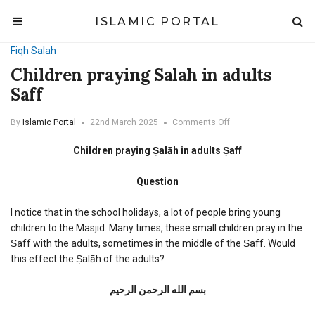
ISLAMIC PORTAL
Fiqh
Salah
Children praying Salah in adults
Saff
on
By
Islamic Portal
22nd March 2025
Comments Off
Children
praying
Children praying Ṣalāh in adults Ṣaff
Salah
in
Question
adults
Saff
I notice that in the school holidays, a lot of people bring young
children to the Masjid. Many times, these small children pray in the
Ṣaff with the adults, sometimes in the middle of the Ṣaff. Would
this effect the Ṣalāh of the adults?
بسم الله الرحمن الرحیم