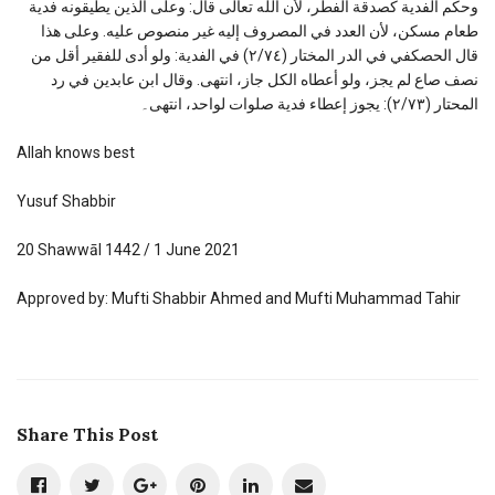
وحكم الفدية كصدقة الفطر، لأن الله تعالى قال: وعلى الذين يطيقونه فدية
طعام مسكن، لأن العدد في المصروف إليه غير منصوص عليه. وعلى هذا
قال الحصكفي في الدر المختار (٢/٧٤) في الفدية: ولو أدى للفقير أقل من
نصف صاع لم يجز، ولو أعطاه الكل جاز، انتهى. وقال ابن عابدين في رد
المحتار (٢/٧٣): يجوز إعطاء فدية صلوات لواحد، انتهى۔
Allah knows best
Yusuf Shabbir
20 Shawwāl 1442 / 1 June 2021
Approved by: Mufti Shabbir Ahmed and Mufti Muhammad Tahir
Share This Post