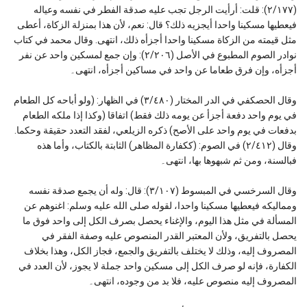
(٢/١٧٧): قلت: أرأيت الرجل تجب عليه صدقة الفطر في نفسه وعياله
فيعطيها مسكينا واحدا أيجزيه ذلك؟ قال: نعم، لأن هذا بمنزلة الزكاة، أعطى
مثل قيمته من الزكاة مسكينا واحدا أجزأه ذلك، انتهى. وقال محمد في كتاب
نوادر الصوم المطبوع في الأصل (٢/٢٠٦): وإن جمع لمسكين واحد عن نفر
أجزأه، وإن فرق طعاما عن واحد في مساكين أجزأه، انتهى۔
وقال الحصكفي في الدر المختار (٣/٤٨٠) في الظهار: (ولو أباحه كل الطعام
في يوم واحد دفعة أجزأ عن يومه ذلك فقط) اتفاقا (وكذا إذا ملكه الطعام
بدفعات في يوم واحد على الأصح) ذكره الزيلعي، لفقد التعدد حقيقة وحكما.
وقال (٢/٤١٢) في الصوم: (ككفارة المظاهر) الثابتة بالكتاب، وأما هذه
فبالسنة، ومن ثم شبهوها بها، انتهى۔
وقال السرخسي في المبسوط (٣/١٠٧): قال: وله أن يجمع صدقة نفسه
ومماليكه فيعطيها مسكينا واحدا، لقوله صلى الله عليه وسلم: اغنوهم عن
المسألة في مثل هذا اليوم، والإغناء يحصل بصرف الكل إلى واحد فوق ما
يحصل بالتفريق، ولأن المعتبر القدر المنصوص عليه وصفة الفقر في
المصروف إليه، وذلك لا يختلف بالتفريق والجمع، فجاز الكل، وهذا بخلاف
الكفارة، فإنه لو صرف الكل إلى مسكين واحد جملة لا يجوز، لأن العدد في
المصروف إليه منصوص عليه، فلا بد من وجوده، انتهى۔