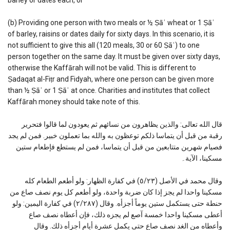
(b) Providing one person with two meals or ½ Ṣāʿ wheat or 1 Ṣāʿ
of barley, raisins or dates daily for sixty days. In this scenario, it is
not sufficient to give this all (120 meals, 30 or 60 Ṣāʿ) to one
person together on the same day. It must be given over sixty days,
otherwise the Kaffārah will not be valid. This is different to
Ṣadaqat al-Fiṭr and Fidyah, where one person can be given more
than ½ Ṣāʿ or 1 Ṣāʿ at once. Charities and institutes that collect
Kaffārah money should take note of this.
قال الله تعالى: والذين يظاهرون من نسائهم ثم يعودون لما قالوا فتحرير
رقبة من قبل أن يتماسا ذلكم توعظون به والله بما تعملون خبير. فمن لم يجد
فصيام شهرين متتابعين من قبل أن يتماسا، فمن لم يستطع فإطعام ستين
مسكينا، الآية۔
وقال محمد في الأصل (٥/٢٣) في كفارة الظهار: ولو أطعم الطعام كله
مسكينا واحدا لم يجز إذا كان ضربة واحدة، ولو أطعم كل يوم نصف صاع من
حنطة حتى يستكمل ستين يوماً أجزأه. وقال (٢/٢٨٧) في كفارة اليمين: ولو
أعطى مسكينا واحدا خمسة آصع لم يجزه ذلك، فإن أعطاه نصف صاع
وأعطاه من الغد نصف صاع حتى يكمل عشرة أيام أجزأه ذلك. وقال