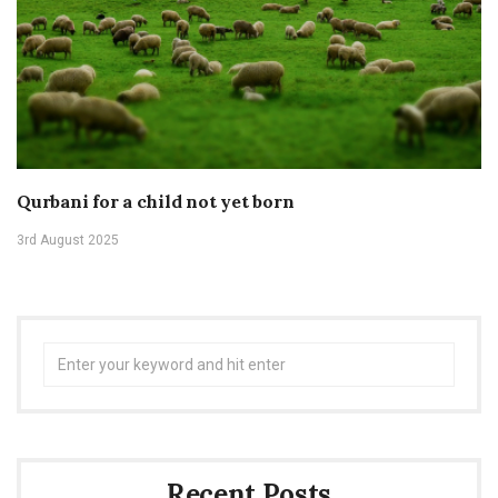
Qurbani for a child not yet born
3rd August 2025
Search
for:
Recent Posts