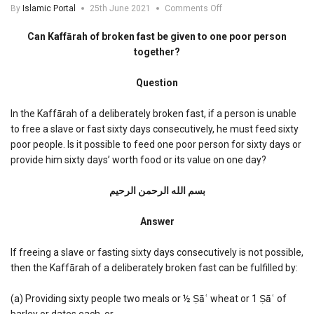
on
By
Islamic Portal
25th June 2021
Comments Off
Can
Kaffarah
Can Kaffārah of broken fast be given to one poor person
of
together?
broken
fast
Question
be
given
to
In the Kaffārah of a deliberately broken fast, if a person is unable
one
to free a slave or fast sixty days consecutively, he must feed sixty
poor
poor people. Is it possible to feed one poor person for sixty days or
person
provide him sixty days’ worth food or its value on one day?
together?
بسم الله الرحمن الرحیم
Answer
If freeing a slave or fasting sixty days consecutively is not possible,
then the Kaffārah of a deliberately broken fast can be fulfilled by:
(a) Providing sixty people two meals or ½ Ṣāʿ wheat or 1 Ṣāʿ of
barley or dates each, or