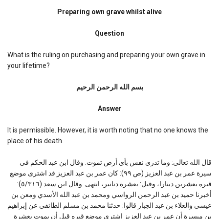
Preparing
own
Preparing own grave whilst alive
grave
whilst
Question
alive
What is the ruling on purchasing and preparing your own grave in
your lifetime?
بسم الله الرحمن الرحیم
Answer
It is permissible. However, it is worth noting that no one knows the
place of his death.
قال الله تعالى: وما تدري نفس بأي أرض تموت. وقال ابن عبد الحكم في
سيرة عمر بن عبد العزيز (ص ٩٩): كان عمر بن عبد العزيز قد اشترى موضع
قبره بعشرين دينارا، وقيل: بعشرة دنانير، انتهى. وقال ابن سعد (٥/٣١٦):
أخبرنا حميد بن عبد الرحمن الرواسي ومحمد بن عبد الله الأسدي ومعن بن
عيسى والعلاء بن عبد الجبار قالوا: حدثنا محمد بن مسلم الطائفي عن إبراهيم
بن ميسرة أن عمر بن عبد العزيز اشترى موضع قبره قبل أن يموت بعشرة