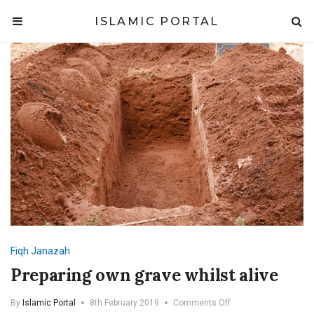
ISLAMIC PORTAL
Fiqh
Janazah
Preparing own grave whilst alive
on
By
Islamic Portal
8th February 2019
Comments Off