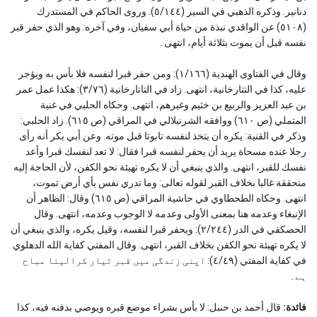
دنانير. وذكره الذهبي في السير (٥/١٤٤). وروى الحاكم في المستدرك
(٥١٠٨) عن الواقدي نبذة من حياة أبي سفيان، وفي آخره: وهو الذي حفر قبر
نفسه قبل أن يموت بثلاثة أيام، انتهى۔
وقال في الفتاوى الهندية (١/١٦٦): ومن حفر قبرا لنفسه فلا بأس به ويؤجر
عليه، كذا في التتارخانية، انتهى. زاد في التاتارخانية (٣/٧٦): هكذا عمل عمر
بن عبد العزيز والربيع بن خثيم وغيرهم، انتهى. وحكاه الحلبي في غنية
المتملي (ص ٦١٠) ووافقه الشرنبلالي في المراقي (ص ٦١٥). زاد الحلبي:
وذكر في القنية: يكره أن يتخذ لنفسه تابوتا قبل موته. وعن أبي بكر أنه رأى
رجلا عنده مسحاة يريد أن يحفر لنفسه قبرا فقال: لا تعد لنفسك قبرا وأعد
نفسك للقبر، انتهى. والذي ينبغي أن لا يكره تهيئة نحو الكفن، لأن الحاجة إليه
متحققة غالبا بخلاف القبر لقوله تعالى: وما تدري نفس بأي أرض تموت،
انتهى. وحكاه الطحطاوي في حاشية المراقي (ص ٦١٥) وقال: الظاهر أن
الإنبغاء وعدمه هنا بمعنى الأولى وعدمه لا الوجوب وعدمه، انتهى. وقال
الحصكفي في الدر (٢/٢٤٤): ويحفر قبرا لنفسه، وقيل يكره، والذي ينبغي أن
لا يكره تهيئة نحو الكفن بخلاف القبر، انتهى. وقال المفتي كفاية الله الدهلوي
في كفاية المفتي (٤/٤٩): اپنی زندگی میں قبر تیار کرالینا مباح
ہے۔
فائدة:
قال أحمد بن حنبل: لا بأس بشراء موضع قبره ويوصي بدفنه فيه، كذا