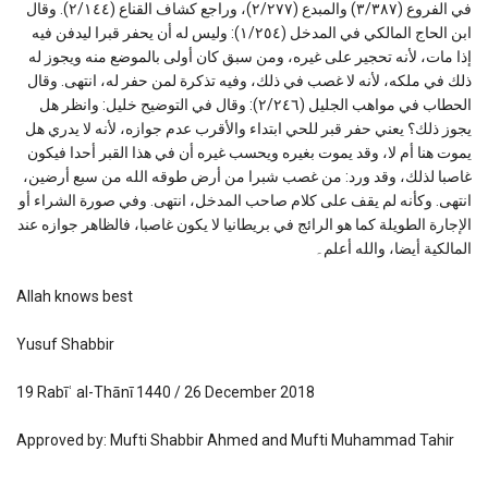
في الفروع (٣/٣٨٧) والمبدع (٢/٢٧٧)، وراجع كشاف القناع (٢/١٤٤). وقال
ابن الحاج المالكي في المدخل (١/٢٥٤): وليس له أن يحفر قبرا ليدفن فيه
إذا مات، لأنه تحجير على غيره، ومن سبق كان أولى بالموضع منه ويجوز له
ذلك في ملكه، لأنه لا غصب في ذلك، وفيه تذكرة لمن حفر له، انتهى. وقال
الحطاب في مواهب الجليل (٢/٢٤٦): وقال في التوضيح خليل: وانظر هل
يجوز ذلك؟ يعني حفر قبر للحي ابتداء والأقرب عدم جوازه، لأنه لا يدري هل
يموت هنا أم لا، وقد يموت بغيره ويحسب غيره أن في هذا القبر أحدا فيكون
غاصبا لذلك، وقد ورد: من غصب شبرا من أرض طوقه الله من سبع أرضين،
انتهى. وكأنه لم يقف على كلام صاحب المدخل، انتهى. وفي صورة الشراء أو
الإجارة الطويلة كما هو الرائج في بريطانيا لا يكون غاصبا، فالظاهر جوازه عند
المالكية أيضا، والله أعلم۔
Allah knows best
Yusuf Shabbir
19 Rabīʿ al-Thānī 1440 / 26 December 2018
Approved by: Mufti Shabbir Ahmed and Mufti Muhammad Tahir