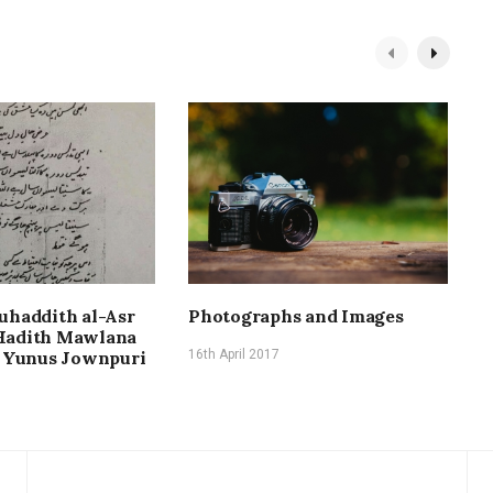
uhaddith al-Asr
Photographs and Images
N
Hadith Mawlana
F
Yunus Jownpuri
16th April 2017
1