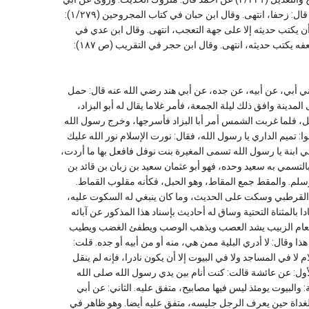
حاتم قال: خالد بن الياس ضعيف الحديث منكر الحديث، قلت: يكتب حديثه؟ قال: زحفا، انتهى. وقال ابن حبان في كتاب المجروحين (١/٢٧٩):
ن يكتب حديثه إلا على جهة التعجب، انتهى. وقال ابن عدي في
الكامل (٣/٤١٧): وأحاديثه كأنها غرائب وإفرادات عمن يحدث عنهم، ومع ضعفه يكتب حديثه، انتهى. وقال ابن حجر في التقريب (ص ١٨٧):
(١٢/٢٧٤): روى سعيد بن زبان: حدثني أبي، عن أبيه، عن جده، عن أبي هند رضي الله عنه قال: حمل
لمدينة وافق ذلك ليلة الجمعة، فأمر غلاما يقال له أبو البزاد،
ل، فلما غربت الشمس أمر أبا البزاد فأسرجها، وخرج رسول الله
: تميم الداري يا رسول الله، فقال: نورت الإسلام نور الله عليك
 لي ابنة يا رسول الله تسمى المغيرة بنت نوفل فافعل بها ما أردت،
 بالتسمي به سعيد وحده، فهو أبو عثمان سعيد بن زبان بن قائد بن
 وسلم. والمقط جمع المقاط، وهو الحبل، فكأنه مقلوب القماط.
لألباني في الثمر المستطاب (٢/٥٩٦): هذا كله كلام القرطبي وسكت على الحديث، وما كان ينبغي له السكوت عليه،
بالمثناة التحتية وساق له أحاديث بإسناد هذا المذكور عن آبائه
الطعام الزبيب يشد العصب ويذهب الوصب ويطفئ الغضب ويطيب
ا وقال: لا أدري البلية ممن هي، منه أو من أبيه أو جده. قلت:
لا في المساجد ولا في البيوت إلا أن يكون نادرا، فإنه لم ينقل
لأول: عن عائشة قالت: كنت أنام بين يدي رسول الله صلى الله
والبيوت يومئذ ليس فيها مصابيح، متفق عليه. الثاني: عن أبي
الغداة حين يعرف الرجل جليسه، متفق عليه أيضا. وهو ظاهر في