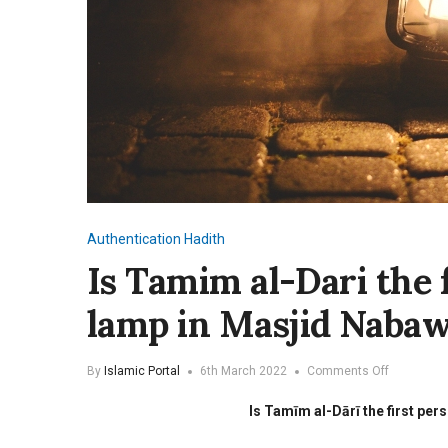
Authentication
Hadith
Is Tamim al-Dari the f
lamp in Masjid Nabaw
on
By
Islamic Portal
6th March 2022
Comments Off
Is
Tamim
Is Tamīm al-Dārī the first per
al-
Dari