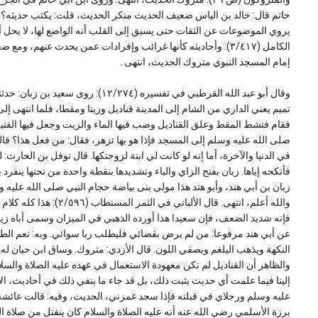
يروي الموضوعات عن الثقات حتى يسبق إلى القلب أنه الواضع لها، لا يحل أ
إمام المسجد النبوي متروك الحديث، انتهى۔
وقال أبو عبد الله القرطبي في تفسيره 
تميم يعني الداري من الشام إلى المدينة قناديل وزيتا ومقطا، فلما انتهى إلى ا
فقام فنشط المقط وعلق القناديل وصب فيها الماء والزيت وجعل فيها الفتي
صلى الله عليه وسلم إلى المسجد فإذا هو بها تزهر، فقال: من فعل هذا؟ قالوا
في الدنيا والآخرة، أما إنه لو كانت لي ابنة لزوجتكها. قال نوفل بن الحارث:
فأنكحه إياها. زبان بفتح الزاي والباء وتشديدها بنقطة واحدة من تحتها ينفرد
زبان بن أبي هند، وأبو هند هذا مولى بنى بياضة حجام النبي صلى الله عليه
والله أعلم، انتهى. قال ا
فإنه شديد الضعف، فإن سعيدا هذا أورده الذهبي في الميزان وسمى أباه زيادا 
عن أبي هند مرفوعا: من لم يرض بقضائي فليطلب ربا سوائي. وبه: نعم 
النكهة ويذهب البلغم ويصفي اللون. قال الأزدي: متروك. وساق ابن حبان له هذ
والظاهر أن القناديل لم تكن معهودة الاستعمال في عهده عليه الصلاة والسلام 
إلينا فيما علمت أي حديث يثبت ذلك، بل قد جاء ما ينفي ذلك في أحاديث، ا
عليه وسلم ورجلاي في قبلته فإذا سجد غمزني، الحديث، وفيه: قالت عائشة: 
برزة الأسلمي رضي الله عنه أنه عليه الصلاة والسلام كان ينفتل من صلاة 