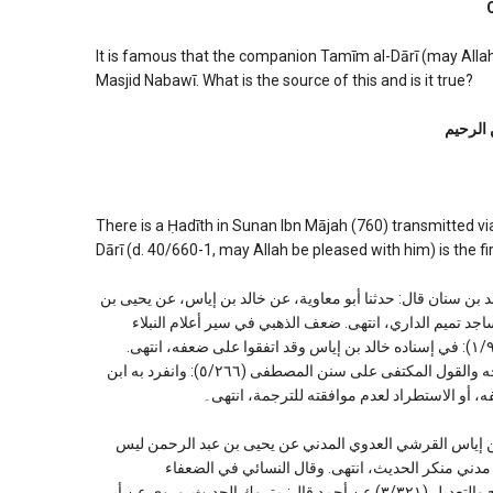
the
first
person
It is famous that the companion Tamīm al-Dārī (may Allah b
to
Masjid Nabawī. What is the source of this and is it true?
put
an
 الرحیم
oil
lamp
in
Masjid
Nabawi
There is a Ḥadīth in Sunan Ibn Mājah (760) transmitted 
Dārī (d. 40/660-1, may Allah be pleased with him) is the f
ييبها: حدثنا أحمد بن سنان قال: حدثنا أبو معاوية، عن خالد بن إياس، عن يحيى بن
 تميم الداري، انتهى. ضعف الذهبي في سير أعلام النبلاء
(٢/٤٤٨) سنده. وقال البوصيري في مصباح الزجاجة في زوائد ابن ماجه (١/٩٦): في إسناده خالد بن إياس وقد اتفقوا على ضعفه، انتهى.
وقال محمد الأمين الهرري في مرشد ذوي الحجا والحاجة إلى سنن ابن ماجه والقول المكتفى على سنن المصطفى (٥/٢٦٦): وانفرد به ابن
 أو الاستطراد لعدم موافقته للترجمة، انتهى۔
 الضعفاء الصغير (ص ٣٩) والتاريخ الكبير (٣/١٤٠): خالد بن إياس القرشي العدوي المدني عن يحيى بن عبد الرحمن ليس
٢/١): قال أحمد: خالد بن إلياس مدني منكر الحديث، انتهى. وقال النسائي في الضعفاء
والمتروكون (ص ٣٦): متروك الحديث، انتهى. وروى ابن أبي حاتم في الجرح والتعديل (٣/٣٢١) عن أحمد قال: متروك الحديث. وروى عن أبي