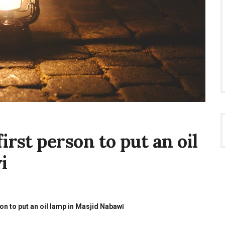
irst person to put an oil
i
son to put an oil lamp in Masjid Nabawī