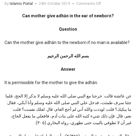
on
By
Islamic Portal
24th October 2019
Comments Off
Can
mother
Can mother give adhān in the ear of newborn?
give
adhan
Question
in
the
ear
Can the mother give adhān to the newborn if no man is available?
of
newborn?
بسم الله الرحمن الرحیم
Answer
It is permissible for the mother to give the adhān.
عن عائشة قالت: خرجنا مع النبي صلى الله عليه وسلم لا نذكر إلا الحج، فلما
جئنا سرف طمثت، فدخل علي النبي صلى الله عليه وسلم وأنا أبكي، فقال:
ما يبكيك؟ قلت: لوددت والله أني لم أحج العام، قال: لعلك نفست؟ قلت:
نعم، قال: فإن ذلك شيء كتبه الله على بنات آدم، فافعلي ما يفعل الحاج،
غير أن لا تطوفي بالبيت حتى تطهري، رواه البخاري (٣٠٥)۔
وقال النووي في شرح المهذب (٢/٣٥٧): وأجمع العلماء على جواز التسبيح