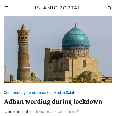
ISLAMIC PORTAL
Commentary
Coronavirus
Fiqh
Hadith
Salah
Adhan wording during lockdown
on
By
Islamic Portal
7th May 2020
Comments Off