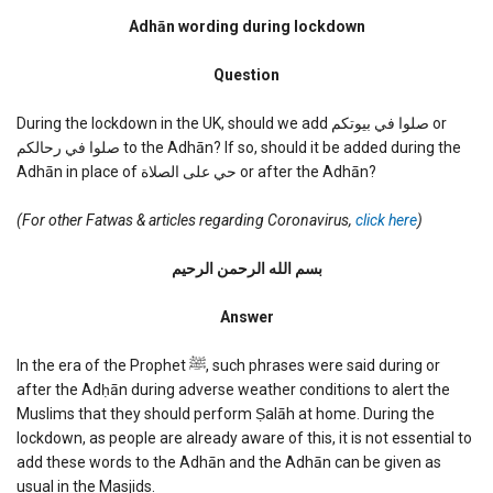
Adhan
wording
Adhān wording during lockdown
during
lockdown
Question
During the lockdown in the UK, should we add صلوا في بيوتكم or
صلوا في رحالكم to the Adhān? If so, should it be added during the
Adhān in place of حي على الصلاة or after the Adhān?
(For other Fatwas & articles regarding Coronavirus,
click here
)
بسم الله الرحمن الرحیم
Answer
In the era of the Prophet ﷺ, such phrases were said during or
after the Adḥān during adverse weather conditions to alert the
Muslims that they should perform Ṣalāh at home. During the
lockdown, as people are already aware of this, it is not essential to
add these words to the Adhān and the Adhān can be given as
usual in the Masjids.