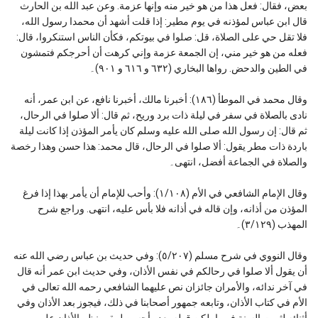
بعض، فقال: فعل هذا من هو خير منه وإنها عزمة. وعن عبد الله بن الحارث
قال ابن عباس لمؤذنه في يوم مطير: إذا قلت أشهد أن محمدا رسول الله،
فلا تقل حي على الصلاة، قل: صلوا في بيوتكم، فكأن الناس استنكروا، قال:
فعله من هو خير مني، إن الجمعة عزمة وإني كرهت أن أحرجكم فتمشون
في الطين والدحض. رواها البخاري (٦٣٢ و ٦١٦ و ٩٠١)۔
وقال محمد في الموطأ (١٨٦): أخبرنا مالك، أخبرنا نافع، عن ابن عمر، أنه
نادى بالصلاة في سفر في ليلة ذات برد وريح، ثم قال: ألا صلوا في الرحال،
ثم قال: إن رسول الله صلى الله عليه وسلم كان يأمر المؤذن إذا كانت ليلة
باردة ذات مطر يقول: ألا صلوا في الرحال، قال محمد: هذا حسن وهذا رخصة
والصلاة في الجماعة أفضل، انتهى۔
وقال الإمام الشافعي في الأم (١/١٠٨): وأحب للإمام أن يأمر بهذا إذا فرغ
المؤذن من أذانه، وإن قاله في أذانه فلا بأس عليه، انتهى. وراجع شرح
المهذب (٣/١٢٩)۔
وقال النووي في شرح مسلم (٥/٢٠٧): وفي حديث بن عباس رضي الله عنه
أن يقول ألا صلوا في رحالكم في نفس الأذان، وفي حديث ابن عمر أنه قال
في آخر ندائه، والأمران جائزان نص عليهما الشافعي رحمه الله تعالى في
الأم في كتاب الأذان، وتابعه جمهور أصحابنا في ذلك، فيجوز بعد الأذان وفي
أثنائه لثبوت السنة فيهما، لكن قوله بعده أحسن ليبقى نظم الأذان على