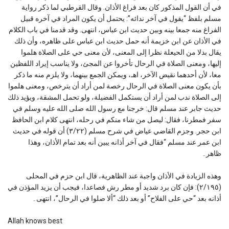
في أن القول المذكور كان بعد فراغ الأذان. وقال القرطبي لما ذكر رواية
مسلم بلفظ “يقول في آخر ندائه”: يحتمل أن يكون المراد في آخره قبيل
الفراغ منه جمعا بينه وبين حديث ابن عباس، انتهى. وقد قدمنا في باب الكلام
في الأذان عن ابن خزيمة أنه حمل حديث ابن عباس على ظاهره، وأن ذلك
يقال بدلا من الحيعلة نظرا إلى المعنى، لأن معنى حي على الصلاة هلموا
إليها، ومعنى الصلاة في الرحال تأخروا عن المجئ، ولا يناسب إيراد اللفظين
معا، لأن أحدهما نقيض الآخر، اهـ، ويمكن الجمع بينهما، ولا يلزم منه ما ذكر
بأن يكون معنى الصلاة في الرحال رخصة لمن أراد أن يترخص، ومعنى هلموا
إلى الصلاة ندب لمن أراد أن يستكمل الفضيلة، ولو تحمل المشقة، ويؤيد ذلك
حديث جابر عند مسلم قال: خرجنا مع رسول الله صلى الله عليه وسلم في
سفر فمطرنا، فقال: ليصل من شاء منكم في رحله، انتهى كلام ابن الحافظ
ابن حجر. وجزم القاضي عياض في شرح مسلم (٣/٢٢) أن قوله في حديث
ابن عمر عند مسلم “فقال في آخر أذانه يبين أنه بعد تمام الأذان، وهذا
ظاهر۔
وهذه الزيادة في الأذان واجبة عند الظاهرية، قال ابن حزم في المحلى
(٢/١٩٥): فإن كان برد شديد أو مطر رش فصاعدا، فيجب أن يزيد المؤذن في
أذانه بعد “حي على الفلاح” أو بعد ذلك “ألا صلوا في الرحال”، انتهى۔
Allah knows best