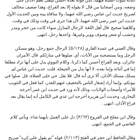
وضعه، ومن أصحابنا من قال: لا يقوله إلا بعد الفراغ، وهذا ضعيف مخالف
لصريح حديث ابن عباس رضي الله عنهما، ولا منافاة بينه وبين الحديث الأول
حديث ابن عمر رضي الله عنهما، لأن هذا جرى في وقت وذلك في وقت،
وكلاهما صحيح. قال أهل اللغة: الرحال المنازل سواء كانت من حجر ومدر
وخشب أو شعر وصوف ووبر وغيرها، واحدها رحل، انتهى۔
وقال العيني في عمدة القاري (٥/١٢٨): الرحال جمع رحل، وهو مسكن
الرجل وما يستصحبه من الأناث، أي: صلوها في منازلكم. قال: الأمران
جائزان، وبعد الفراغ أحسن كما ذكرنا، وكلام النووي يدل على أنها تزاد مطلقا
إما في أثنائه وإما بعده، لا أنها بدل من الحيعلة. قلت: حديث ابن عباس لم
يسلك مسلك الأذان، ألا ترى أنه قال: فلا تقل: حي على الصلاة، قل: صلوا في
بيوتكم، وإنما أراد إشعار الناس بالتخفيف عنهم للعذر، كما فعل في التثويب
للأمراء وأصحاب الولايات، وذلك لأنه ورد في حديث ابن عمر أخرجه
البخاري، وحديث أبي هريرة أخرجه ابن عدي في الكامل أنه إنما يقال بعد
فراغ الأذان، انتهى۔
وقال ابن مفلح في الفروع (٣/٦٣): دل على العمل بأيهما شاء، ويأتي كلام
القاضي في الجمع، انتهى۔
وقال الحافظ ابن حجر في الفتح (٢/١١٣): قوله “ثم يقول على إثره” صريح