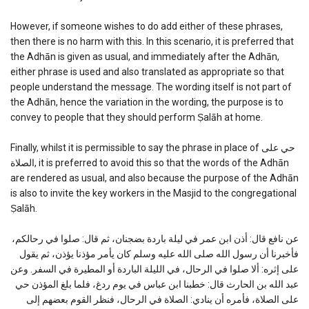
However, if someone wishes to do add either of these phrases,
then there is no harm with this. In this scenario, it is preferred that
the Adhān is given as usual, and immediately after the Adhān,
either phrase is used and also translated as appropriate so that
people understand the message. The wording itself is not part of
the Adhān, hence the variation in the wording, the purpose is to
convey to people that they should perform Ṣalāh at home.
Finally, whilst it is permissible to say the phrase in place of حي على
الصلاة, it is preferred to avoid this so that the words of the Adhān
are rendered as usual, and also because the purpose of the Adhān
is also to invite the key workers in the Masjid to the congregational
Ṣalāh.
عن نافع قال: أذن ابن عمر في ليلة باردة بضجنان، ثم قال: صلوا في رحالكم،
فأخبرنا أن رسول الله صلى الله عليه وسلم كان يأمر مؤذنا يؤذن، ثم يقول
على إثره: ألا صلوا في الرحال، في الليلة الباردة أو المطيرة في السفر. وعن
عبد الله بن الحارث قال: خطبنا ابن عباس في يوم ردغ، فلما بلغ المؤذن حي
على الصلاة، فأمره أن ينادي: الصلاة في الرحال، فنظر القوم بعضهم إلى