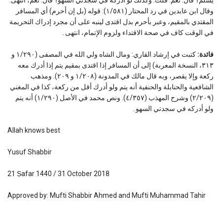
وقال ابن عابدين في رد المحتار (١/٥٨١): قوله (بل إن أحرم) أي المسافر
المقتدي بالمقيم، وعبر بأحرم بدل اقتدى لينبه على أن مجرد إدراك التحريمة
في الوقت كاف في صحة الاقتداء ولزوم الإتمام، انتهى۔
فائدة:
كتبت في إرشاد القاري: ومال الشاه ولي الله في المصفى (١/٢٩٠ و
٣١٣، النسخة المعربة) إلى أن المسافر إذا اقتدى بمقيم يتم إذا أدرك معه
ركعة وإلا يقصر، وبه قال مالك في المدونة (١/٢٠٨ و ٢٠٩). ومذهب
الشافعية والحنابلة والحنفية أنه يتم ولو أدرك أقل من ركعة، كذا في المغني
(٢/٢٠٩) وشرح المهذب (٤/٣٥٧). ونص محمد في الأصل (١/٢٩٠) أنه يتم
ولو أدركه في سجدتي السهو۔
Allah knows best
Yusuf Shabbir
21 Ṣafar 1440 / 31 October 2018
Approved by: Mufti Shabbir Ahmed and Mufti Muhammad Tahir