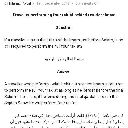
on
By
Islamic Portal
19th December 2018
Comments Off
Traveller
performing
Traveller performing four rakʿat behind resident Imam
four
rakat
Question
behind
resident
Imam
If a traveller joins in the Ṣalāh of the Imam just before Salām, is he
still required to perform the full four rakʿat?
بسم الله الرحمن الرحیم
Answer
A traveller who performs Ṣalāh behind a resident Imam is required
to perform the full four rakʿat as long as he joins in before the final
Salām. Therefore, if he joins during the final qaʿdah or even the
Sajdah Sahw, he will perform four rakʿat.
قال في الأصل (١/٢٩٠): قلت: أرأيت مسافرا دخل في صلاة مقيم كم
يصلي؟ قال: يصلي صلاة مقيم. قلت: وكذلك لو أدركه بعد ما تشهد قبل أن
يسلم؟ قال: نعم. قلت: وكذلك لو أدركه في سجدتي السهو؟ قال: نعم، انتهى.