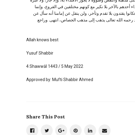
ناقض على مذهبه وانتقض وضوؤه لا يجوز الاقتداء به، وإلا جاز، ولا عبرة
 أحدهم بالآخر بلا نكير مع كونهم مختلفين في الفروع، وإنما
كانوا يقتدون بلا تقدم وتأخر، ولن ينقل عن إمامنا أنه سأل عن
ند رحمه الله تعالى يذهب إلى مذهب الجصاص، انتهى. وراجع
Allah knows best
Yusuf Shabbir
4 Shawwāl 1443 / 5 May 2022
Approved by: Mufti Shabbir Ahmed
Share This Post