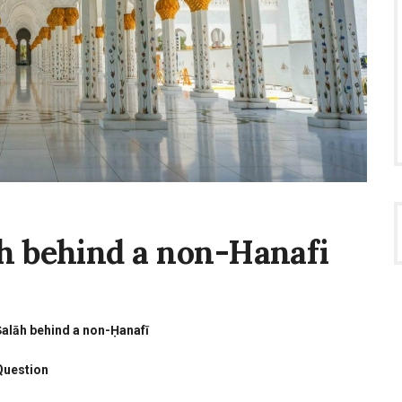
h behind a non-Hanafi
g
alāh behind a non-Ḥanafī
Question