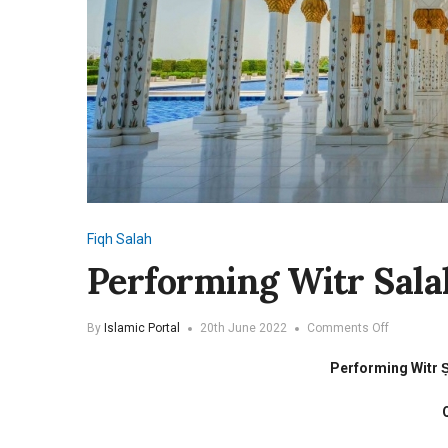
Fiqh
Salah
Performing Witr Sala
on
By
Islamic Portal
20th June 2022
Comments Off
Performin
Witr
Performing Witr Ṣ
Salah
behind
a
non-