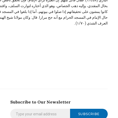
الباري (١/٤٥٨): فقال قائل منهم: إن العبرة لرأي الإمام، فإن تحقق 
بحال المقتدي، وإليه ذهب الجصاص، وهو الذي أختاره لتوارث السلف، واقتداء
كانوا يمشون على تحقيقاتهم إذا صلوا في بيوتهم، أما إذا بلغوا في المسجد ف
حال الإمام في المسجد الحرام مع أنه حج مرارا. قال: وكان مولانا شيخ اله
العرف الشذي (١/٧٠)۔
Subscribe to Our Newsletter
SUBSCRIBE