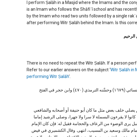
Hanafi
I perform Ṣalāh in a Masjid where the Imams and the cong
is an Imam who follows the Shāfiʿī school and has recently
by the Imam who read two units followed by a single rakʿ
after performing Witr Ṣalāh behind the Imam. Is this corr
 الرحیم
There is no need to repeat the Witr Ṣalāh. If a person per
Refer to our earlier answers on the subject ‘
Witr Ṣalāh i
performing Witr Ṣalāh
’.
قال النبي صلى الله عليه وسلم: لا وتران في ليلة، رواه أبو داود (١٤٣٩) والنسائي (١٦٧٩) وحسَّنه الترمذي (٤٧٠) وابن حجر في الفتح
 البالغة (١/٢٧٠): ومع هذا فكان بعضهم يصلي خلف بعض مثل ما كان أبو حنيفة أو أصحابه والشافعي
نوا لا يقرءون البسملة لا سرا ولا جهرا، وصلى الرشيد إماما
بل يرى الوضوء من الرعاف والحجامة فقيل له: فإن كان الإمام
إمام مالك وسعيد بن المسيب، انتهى. وقال الكشميري في فيض