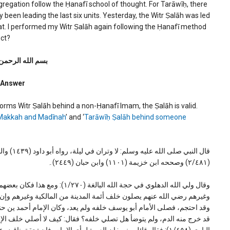
regation follow the Ḥanafī school of thought. For Tarāwīḥ, there
 been leading the last six units. Yesterday, the Witr Ṣalāh was led
at. I performed my Witr Ṣalāh again following the Ḥanafī method
ect?
بسم الله الرحمن
Answer
forms Witr Ṣalāh behind a non-Ḥanafī Imam, the Ṣalāh is valid.
n Makkah and Madīnah
’ and ‘
Tarāwīḥ Ṣalāh behind someone
(٢/٤٨١) وصححه ابن خزيمة (١١٠١) وابن حبان (٢٤٤٩)۔
وقال ولي الله الدهلوي في حجة الله
وغيرهم رضي الله عنهم يصلون خلف أئمة المدينة من المالكية وغيرهم وإن كا
وقد احتجم، فصلى الأمام أبو يوسف خلفه ولم يعد، وكان الإمام أحمد ين حن
قد خرج منه الدم، ولم يتوضأ هل تصلي خلفه؟ فقال: كيف لا أصلي خلف ال