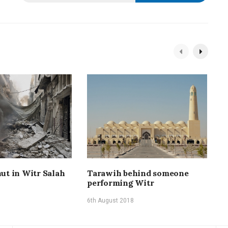
ut in Witr Salah
Tarawih behind someone
R
performing Witr
I
6th August 2018
5