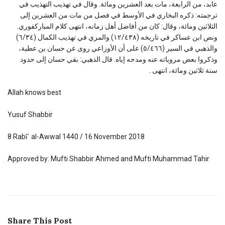
عابد، من الرابعة، مات بعد العشرين ومائة. وقال في تهذيب التهذيب في
ترجمته: ذكره البخاري في الأوسط في فصل من مات من العشرين إلى
الثلاثين ومائة، وقال: كان من أفاضل أهل زمانه، انتهى كلام المباركفوري.
ونص ابن عساكر في تاريخه (١٢/٤٣٨) والمزي في تهذيب الكمال (٦/٣٤)
والذهبي في السير (٥/٤٦٦) على أن الأوزاعي روى عن حسان بن عطية،
وذكروا بعض مروياته عنه ومدحه إياه. قال الذهبي: بقي حسان إلى حدود
سنة ثلاثين ومائة، انتهى۔
Allah knows best
Yusuf Shabbir
8 Rabīʿ al-Awwal 1440 / 16 November 2018
Approved by: Mufti Shabbir Ahmed and Mufti Muhammad Tahir
Share This Post