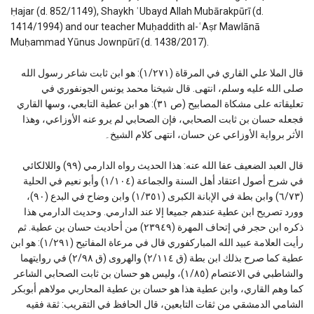
Ḥajar (d. 852/1149), Shaykh ʿUbayd Allah Mubārakpūrī (d.
1414/1994) and our teacher Muḥaddith al-ʿAṣr Mawlānā
Muḥammad Yūnus Jownpūrī (d. 1438/2017).
قال الملا علي القاري في المرقاة (١/٢٧١): هو ابن ثابت شاعر رسول الله
صلى الله عليه وسلم، انتهى. قال شيخنا محمد يونس الجونفوري في
تعليقاته على مشكاة المصابيح (ص ٣١): هو ابن عطية التابعي، وسها القاري
فجعله حسان بن ثابت الصحابي، فإن الصحابي لم يرو عنه الأوزاعي، وهذا
الأثر برواية الأوزاعي عن حسان، انتهى كلام الشيخ۔
قال العبد الضعيف عفا الله عنه: هذا الحديث رواه الدارمي (٩٩) واللالكائي
في شرح أصول اعتقاد أهل السنة والجماعة (١/١٠٤) وأبو نعيم في الحلية
(٦/٧٣) وابن بطة في الإبانة الكبرى (١/٣٥١) وابن وضاح في البدع (٩٠)،
وورد تصريح ابن عطية عندهم جميعا إلا عند الدارمي. وحديث الدارمي هذا
ذكره ابن حجر في إتحاف المهرة (٢٣٩٤٩) من أحاديث حسان بن عطية. ثم
رأيت العلامة عبيد الله المباركفوري قال في مرعاة المفاتيح (١/٢٩١): هو ابن
عطية كما صرح بذلك ابن بطة (ق ٢/١١٤) والهروى (ق ٢/٩٨) في روايتهما
والشاطبي في الاعتصام (١/٨٥)، وليس هو حسان بن ثابت الصحابي الشاعر
كما وهم القاري، وابن عطية هذا هو حسان بن عطية المحاربي مولاهم أبوبكر
الشامي الدمشقي من ثقات التابعين، قال الحافظ في التقريب: ثقة فقيه