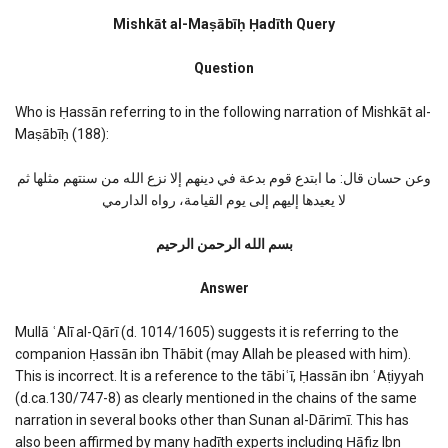
Mishkat
al-
Mishkāt al-Maṣābīḥ Ḥadīth Query
Masabih
Hadith
Question
Query
Who is Ḥassān referring to in the following narration of Mishkāt al-
Maṣābīḥ (188):
وعن حسان قال: ما ابتدع قوم بدعة في دينهم إلا نزع الله من سنتهم مثلها ثم
لا يعيدها إليهم إلى يوم القيامة، رواه الدارمي
بسم الله الرحمن الرحیم
Answer
Mullā ʿAlī al-Qārī (d. 1014/1605) suggests it is referring to the
companion Ḥassān ibn Thābit (may Allah be pleased with him).
This is incorrect. It is a reference to the tābiʿī, Ḥassān ibn ʿAṭiyyah
(d.ca.130/747-8) as clearly mentioned in the chains of the same
narration in several books other than Sunan al-Dārimī. This has
also been affirmed by many ḥadīth experts including Ḥāfiẓ Ibn