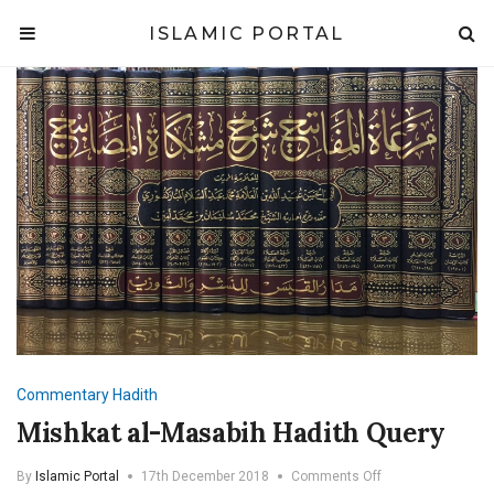
ISLAMIC PORTAL
Commentary
Hadith
Mishkat al-Masabih Hadith Query
on
By
Islamic Portal
17th December 2018
Comments Off