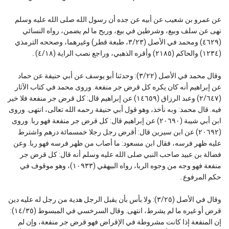
عن عمرو بن شعيب عن أبيه عن جده أن رسول الله صلى الله عليه وسلم
نهى عن سلف وبيع، وشرطين في بيع، وربح ما لم يضمن، رواه النسائي
(٤٦٢٩) ومحمد في الأصل (٣/٢٣، طبعة قطر) وغيرهما، وصححه الترمذي
(١٢٣٤) والحاكم (٢١٨٥) وأقره الذهبي، وراجع نصب الراية (٤/١٨)۔
وقال محمد في الأصل (٣/٢٢): وحدثنا أبو يوسف عن أبي حنيفة عن حماد
عن إبراهيم أنه كان يكره كل قرض جر منفعة. وروى محمد في كتاب الآثار
(٢/٦٤٧) وعبد الرزاق (١٤٦٥٩) عن إبراهيم قال: كل قرض جر منفعة فلا خير
فيه. قال محمد: وبه نأخذ، وهو قول أبي حنيفة رحمه الله تعالى، انتهى. وروى
ابن أبي شيبة (٢٠٦٩٠) عن إبراهيم قال: كل قرض جر منفعة فهو ربا. وروى
(٢٠٦٩٢) عن ابن سيرين قال: أقرض رجل رجلا خمسمائة درهم واشترط
عليه ظهر فرسه، فقال ابن مسعود: ما أصاب من ظهر فرسه فهو ربا. وعن
فضالة بن عبيد صاحب النبي صلى الله عليه وسلم أنه قال: كل قرض جر
منفعة فهو وجه من وجوه الربا، رواه البيهقي (١٠٩٣٣)، وهو موقوف في
حكم المرفوع۔
وقال في الأصل (٣/٢٥): ولا بأس بأن يقبل الرجل هدية من رجل له عليه دين
قرض أو غيره ما لم يشرط، انتهى. وقال السرخسي في المبسوط (١٤/٣٥):
إن المنفعة إذا كانت مشروطة في الإقراض فهو قرض جر منفعة، وإن لم