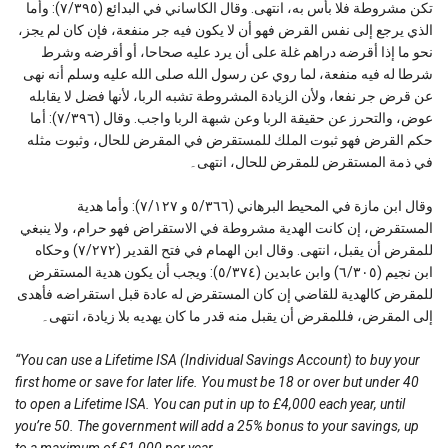
تكن مشروطة فلا بأس به، انتهى. وقال الكاساني في البدائع (٧/٣٩٥): وأما
الذي يرجع إلى نفس القرض فهو أن لا يكون فيه جر منفعة، فإن كان لم يجز،
نحو ما إذا أقرضه دراهم غلة على أن يرد عليه صحاحا، أو أقرضه وشرط
شرطا له فيه منفعة، لما روي عن رسول الله صلى الله عليه وسلم أنه نهى
عن قرض جر نفعا، ولأن الزيادة المشروطة تشبه الربا، لأنها فضل لا يقابله
عوض، والتحرز عن حقيقة الربا وعن شبهة الربا واجب. وقال (٧/٣٩٦): أما
حكم القرض فهو ثبوت الملك للمستقرض في المقرض للحال، وثبوت مثله
في ذمة المستقرض للمقرض للحال، انتهى۔
وقال ابن مازة في المحيط البرهاني (٥/٣٦٦ و ٧/١٢٧): وأما هدية
المستقرض، إن كانت الهدية مشروطة في الاستقراض فهو حرام، ولا ينبغي
للمقرض أن يقبل، انتهى. وقال ابن الهمام في فتح القدير (٧/٢٧٢) وحكاه
ابن نجيم (٦/٣٠٥) وابن عابدين (٥/٣٧٤): ويجب أن يكون هدية المستقرض
للمقرض كالهدية للقاضي إن كان المستقرض له عادة قبل استقراضه فأهدى
إلى المقرض، فللمقرض أن يقبل منه قدر ما كان يهديه بلا زيادة، انتهى۔
“You can use a Lifetime ISA (Individual Savings Account) to buy your
first home or save for later life. You must be 18 or over but under 40
to open a Lifetime ISA. You can put in up to £4,000 each year, until
you’re 50. The government will add a 25% bonus to your savings, up
to a maximum of £1,000 per year.