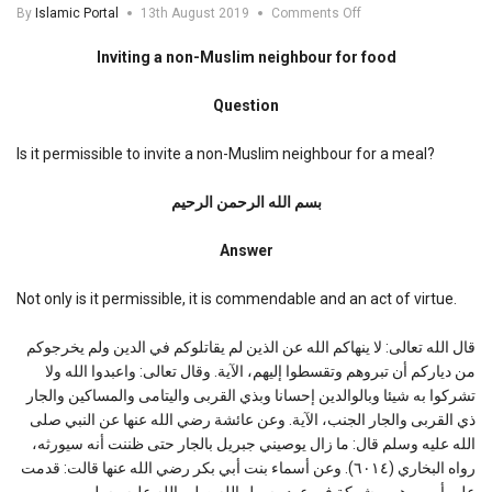
on
By
Islamic Portal
13th August 2019
Comments Off
Inviting
a
Inviting a non-Muslim neighbour for food
non-
Muslim
Question
neighbour
for
food
Is it permissible to invite a non-Muslim neighbour for a meal?
بسم الله الرحمن الرحیم
Answer
Not only is it permissible, it is commendable and an act of virtue.
قال الله تعالی: لا ینهاكم الله عن الذین لم یقاتلوكم في الدین ولم یخرجوكم
من دیاركم أن تبروهم وتقسطوا إلیهم، الآية. وقال تعالى: واعبدوا الله ولا
تشركوا به شيئا وبالوالدين إحسانا وبذي القربى واليتامى والمساكين والجار
ذي القربى والجار الجنب، الآية. وعن عائشة رضي الله عنها عن النبي صلى
الله عليه وسلم قال: ما زال يوصيني جبريل بالجار حتى ظننت أنه سيورثه،
رواه البخاري (٦٠١٤). وعن أسماء بنت أبي بكر رضي الله عنها قالت: قدمت
علي أمي وهي مشركة في عهد رسول الله صلی الله علیه وسلم،