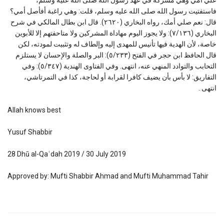
فاستفتیت رسول الله صلی الله علیه وسلم، قلت: وهي راغبة أفأصل أمي؟
قال: نعم صلي أمك، رواه البخاري (٢٦٢٠). قال ابن بطال المالكي في شرح
البخاري (٧/۱۳٦): ولا يجوز اليوم مهاداة المشركين ولا متاحفتهم إلا للأبوين
خاصة، لأن الهدية فيها تأنيس للمهدى إليه وإلطاف له وتثبيت لمودته، لکن
قال الحافظ ابن حجر في الفتح (٥/۲۳۳): البر والصلة والإحسان لا یستلزم
التحابب والتوادد المنهي عنه، انتهی. وفي الفتاوى الهندية (٥/٣٤٧): وفي
التفاريق: لا بأس بأن يضيف كافرا لقرابة أو لحاجة، كذا في التمرتاشي،
انتهى۔
Allah knows best
Yusuf Shabbir
2
8
Dhū al-Qaʿdah 2019 / 30 July 2019
Approved by: Mufti Shabbir Ahmad and Mufti Muhammad Tahir