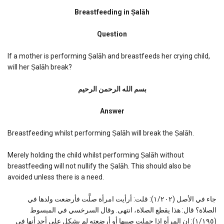
Breastfeeding
in
Breastfeeding in Ṣalāh
Salah
Question
If a mother is performing Ṣalāh and breastfeeds her crying child,
will her Ṣalāh break?
بسم الله الرحمن الرحیم
Answer
Breastfeeding whilst performing Ṣalāh will break the Ṣalāh.
Merely holding the child whilst performing Ṣalāh without
breastfeeding will not nullify the Ṣalāh. This should also be
avoided unless there is a need.
جاء في الأصل (١/٢٠٢): قلت: أرأيت امرأة صلَّت فأرضعت ولدها في
الصلاة؟ قال: هذا يقطع الصلاة، انتهى. وقال السرخسي في المبسوط
(١/١٩٥): إن المرأة إذا حملت صبيها أو أرضعته لم يشكل على أحد أنها في