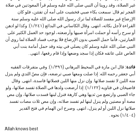
غير الصلاة، وقد روينا أن النبي صلى الله عليه وسلم قرأ المعوذتين في صلاة
الفجر ثم قال: سمعت بكاء صبي فخشيت على أمه أن تفتتن، فلو كان
الإرضاع غير مفسد للصلاة لما ترك رسول الله صلى الله عليه وسلم سنة
القراءة لأجل بكائه، انتهى. وقال الكاساني في البدائع (١/٢٤١): وكذا لو ادهن
أو سرح رأسه أو حملت امرأة صبيها وأرضعته، لوجود حد العمل الكثير على
العبارتين، فأما حمل الصبي بدون الإرضاع فلا يوجب فساد الصلاة لما روي أن
النبي صلى الله عليه وسلم كان يصلي في بيته وقد حمل أمامة بنت أبي
العاص على عاتقه فكان إذا سجد وضعها وإذا قام رفعها، انتهى۔
فائدة:
قال ابن مازة في المحيط البرهاني (١/٣٩٦): وفي متفرقات الفقيه
أبي جعفر رحمه الله: إذا صلت ومعها صبي ترضعه، فإن مصّ الثدي ولم ينزل
منه اللبن لا تفسد صلاتها. وإن نزل منها اللبن فصلاتها فاسدة، انتهى. وقال
قاضيخان في فتاويه (١/١٢٢): إذا أرضعت ولدها في الصلاة تفسد صلاتها، ولو
جاء الصبي وارتضع من ثديها وهي كارهة فنزل لبنها فسدت صلاتها، وإن مص
مصة أو مصتين ولم ينزل لبنها لم تفسد صلاته، وإن مص ثلاث مصات تفسد
صلاتها نزل اللبن أو لم ينزل، انتهى. وصرح ابن الهمام في فتح القدير
(١/٤٠٤) نحوه۔
Allah knows best